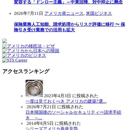
変容する「ドンロー主義」～中東回帰、対中抑止に懸念
2026年7月11日
アメリカ発ニュース
,
米国ビジネス
保険業務人工知能、請求処理からリスク評価に移行 〜 保
険引き受け業務での活用も拡大
アクセスランキング
2023年4月3日 に投稿された
一度は見ておくべき アメリカの建築7選...
2026年7月21日 に投稿された
日本帰国後のソーシャルセキュリティー請求手続
き ～...
2014年8月5日 に投稿された
シリーズアメリカ再発見㉕