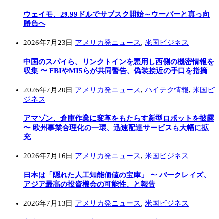
ウェイモ、29.99ドルでサブスク開始～ウーバーと真っ向
勝負へ
2026年7月23日
アメリカ発ニュース
,
米国ビジネス
中国のスパイら、リンクトインを悪用し西側の機密情報を
収集 〜 FBIやMI5らが共同警告、偽装接近の手口を指摘
2026年7月20日
アメリカ発ニュース
,
ハイテク情報
,
米国ビ
ジネス
アマゾン、倉庫作業に変革をもたらす新型ロボットを披露
〜 欧州事業合理化の一環、迅速配達サービスも大幅に拡
充
2026年7月16日
アメリカ発ニュース
,
米国ビジネス
日本は「隠れた人工知能価値の宝庫」 〜 バークレイズ、
アジア最高の投資機会の可能性、と報告
2026年7月13日
アメリカ発ニュース
,
米国ビジネス