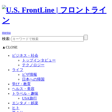
menu
検索:
▲CLOSE
ビジネス・社会
トップインタビュー
テクノロジー
ライフ
ビザ情報
日本への帰国
学び・教育
ヘルス・美容
トラベル・趣味
USA旅行
エンタメ・娯楽
ヒト