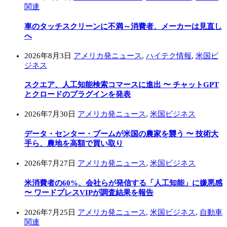
関連
車のタッチスクリーンに不満～消費者、メーカーは見直し
へ
2026年8月3日
アメリカ発ニュース
,
ハイテク情報
,
米国ビ
ジネス
スクエア、人工知能検索コマースに進出 〜 チャットGPT
とクロードのプラグインを発表
2026年7月30日
アメリカ発ニュース
,
米国ビジネス
データ・センター・ブームが米国の農家を襲う 〜 技術大
手ら、農地を高額で買い取り
2026年7月27日
アメリカ発ニュース
,
米国ビジネス
米消費者の60%、会社らが発信する「人工知能」に嫌悪感
〜 ワードプレスVIPが調査結果を報告
2026年7月25日
アメリカ発ニュース
,
米国ビジネス
,
自動車
関連