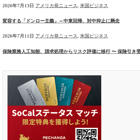
2026年7月13日
アメリカ発ニュース
,
米国ビジネス
変容する「ドンロー主義」～中東回帰、対中抑止に懸念
2026年7月11日
アメリカ発ニュース
,
米国ビジネス
保険業務人工知能、請求処理からリスク評価に移行 〜 保険引き