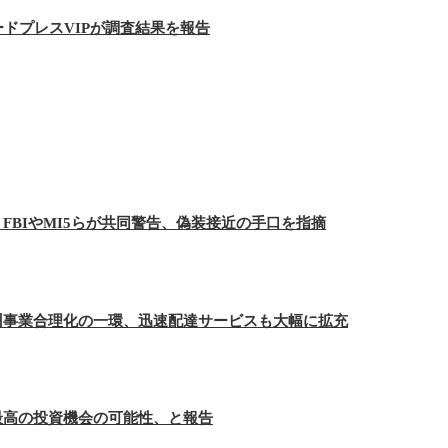
ードプレスVIPが調査結果を報告
FBIやMI5らが共同警告、偽装接近の手口を指摘
州事業合理化の一環、迅速配達サービスも大幅に拡充
最高の投資機会の可能性、と報告