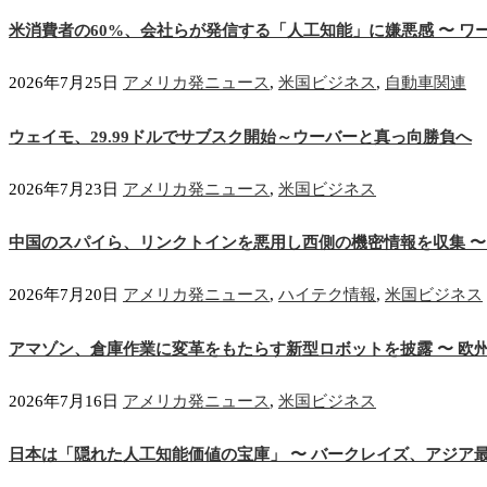
米消費者の60%、会社らが発信する「人工知能」に嫌悪感 〜 ワ
2026年7月25日
アメリカ発ニュース
,
米国ビジネス
,
自動車関連
ウェイモ、29.99ドルでサブスク開始～ウーバーと真っ向勝負へ
2026年7月23日
アメリカ発ニュース
,
米国ビジネス
中国のスパイら、リンクトインを悪用し西側の機密情報を収集 〜 
2026年7月20日
アメリカ発ニュース
,
ハイテク情報
,
米国ビジネス
アマゾン、倉庫作業に変革をもたらす新型ロボットを披露 〜 欧
2026年7月16日
アメリカ発ニュース
,
米国ビジネス
日本は「隠れた人工知能価値の宝庫」 〜 バークレイズ、アジア