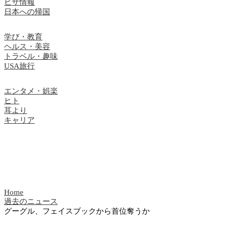
ビザ情報
日本への帰国
学び・教育
ヘルス・美容
トラベル・趣味
USA旅行
エンタメ・娯楽
ヒト
耳より
キャリア
Home
過去のニュース
グーグル、フェイスブックから首位奪うか