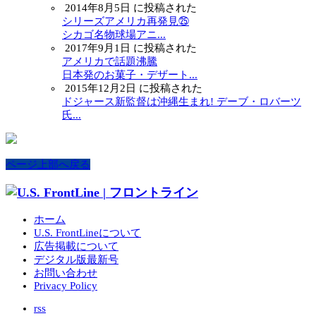
2014年8月5日 に投稿された
シリーズアメリカ再発見㉕
シカゴ名物球場アニ...
2017年9月1日 に投稿された
アメリカで話題沸騰
日本発のお菓子・デザート...
2015年12月2日 に投稿された
ドジャース新監督は沖縄生まれ! デーブ・ロバーツ
氏...
ページ上部へ戻る
ホーム
U.S. FrontLineについて
広告掲載について
デジタル版最新号
お問い合わせ
Privacy Policy
rss