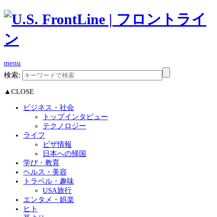
menu
検索:
▲CLOSE
ビジネス・社会
トップインタビュー
テクノロジー
ライフ
ビザ情報
日本への帰国
学び・教育
ヘルス・美容
トラベル・趣味
USA旅行
エンタメ・娯楽
ヒト