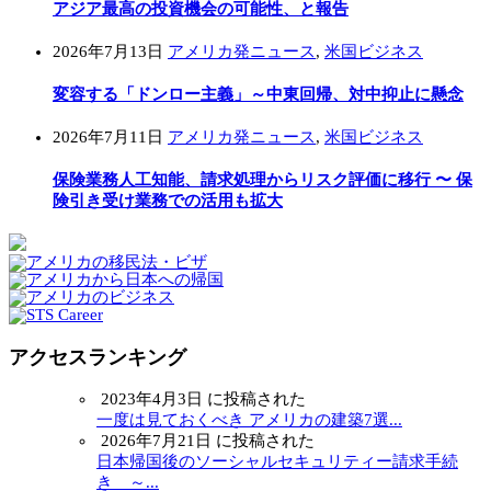
アジア最高の投資機会の可能性、と報告
2026年7月13日
アメリカ発ニュース
,
米国ビジネス
変容する「ドンロー主義」～中東回帰、対中抑止に懸念
2026年7月11日
アメリカ発ニュース
,
米国ビジネス
保険業務人工知能、請求処理からリスク評価に移行 〜 保
険引き受け業務での活用も拡大
アクセスランキング
2023年4月3日 に投稿された
一度は見ておくべき アメリカの建築7選...
2026年7月21日 に投稿された
日本帰国後のソーシャルセキュリティー請求手続
き ～...