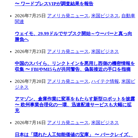
〜 ワードプレスVIPが調査結果を報告
2026年7月25日
アメリカ発ニュース
,
米国ビジネス
,
自動車
関連
ウェイモ、29.99ドルでサブスク開始～ウーバーと真っ向
勝負へ
2026年7月23日
アメリカ発ニュース
,
米国ビジネス
中国のスパイら、リンクトインを悪用し西側の機密情報を
収集 〜 FBIやMI5らが共同警告、偽装接近の手口を指摘
2026年7月20日
アメリカ発ニュース
,
ハイテク情報
,
米国ビ
ジネス
アマゾン、倉庫作業に変革をもたらす新型ロボットを披露
〜 欧州事業合理化の一環、迅速配達サービスも大幅に拡
充
2026年7月16日
アメリカ発ニュース
,
米国ビジネス
日本は「隠れた人工知能価値の宝庫」 〜 バークレイズ、