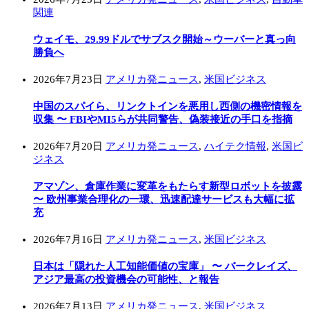
関連
ウェイモ、29.99ドルでサブスク開始～ウーバーと真っ向
勝負へ
2026年7月23日
アメリカ発ニュース
,
米国ビジネス
中国のスパイら、リンクトインを悪用し西側の機密情報を
収集 〜 FBIやMI5らが共同警告、偽装接近の手口を指摘
2026年7月20日
アメリカ発ニュース
,
ハイテク情報
,
米国ビ
ジネス
アマゾン、倉庫作業に変革をもたらす新型ロボットを披露
〜 欧州事業合理化の一環、迅速配達サービスも大幅に拡
充
2026年7月16日
アメリカ発ニュース
,
米国ビジネス
日本は「隠れた人工知能価値の宝庫」 〜 バークレイズ、
アジア最高の投資機会の可能性、と報告
2026年7月13日
アメリカ発ニュース
,
米国ビジネス