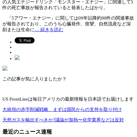
の人気エナジードリンク「モンスター・エナジー」に関連して5
件の死亡事故が報告されていると発表したばかり。
「5アワー・エナジー」に関しては09年以降約90件の関連事故
が報告されており、このうち心臓発作、痙攣、自然流産など深
刻または生命に
… 続きを読む
この記事が気に入りましたか？
US FrontLineは毎日アメリカの最新情報を日本語でお届けします
大統領の赤字削減戦略、まずは国民からの支持を取り付け
天然ガスを輸出すべきか?議論が加熱〜化学業界などは反対
最近のニュース速報