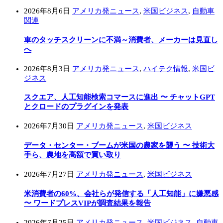
2026年8月6日
アメリカ発ニュース
,
米国ビジネス
,
自動車
関連
車のタッチスクリーンに不満～消費者、メーカーは見直し
へ
2026年8月3日
アメリカ発ニュース
,
ハイテク情報
,
米国ビ
ジネス
スクエア、人工知能検索コマースに進出 〜 チャットGPT
とクロードのプラグインを発表
2026年7月30日
アメリカ発ニュース
,
米国ビジネス
データ・センター・ブームが米国の農家を襲う 〜 技術大
手ら、農地を高額で買い取り
2026年7月27日
アメリカ発ニュース
,
米国ビジネス
米消費者の60%、会社らが発信する「人工知能」に嫌悪感
〜 ワードプレスVIPが調査結果を報告
2026年7月25日
アメリカ発ニュース
,
米国ビジネス
,
自動車