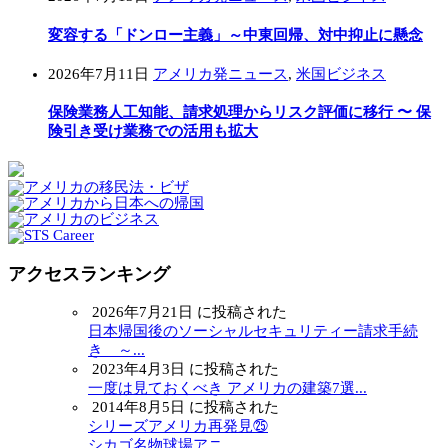
変容する「ドンロー主義」～中東回帰、対中抑止に懸念
2026年7月11日
アメリカ発ニュース
,
米国ビジネス
保険業務人工知能、請求処理からリスク評価に移行 〜 保
険引き受け業務での活用も拡大
アクセスランキング
2026年7月21日 に投稿された
日本帰国後のソーシャルセキュリティー請求手続
き ～...
2023年4月3日 に投稿された
一度は見ておくべき アメリカの建築7選...
2014年8月5日 に投稿された
シリーズアメリカ再発見㉕
シカゴ名物球場アニ...