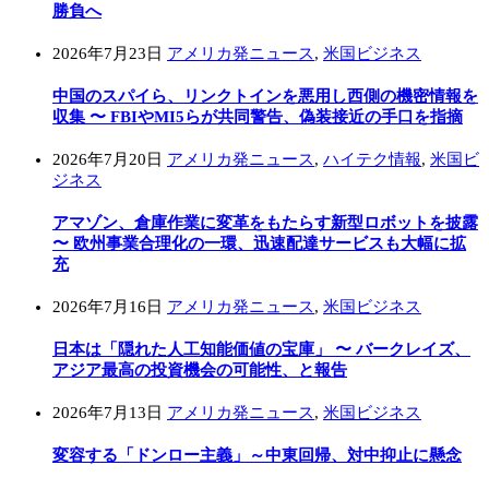
勝負へ
2026年7月23日
アメリカ発ニュース
,
米国ビジネス
中国のスパイら、リンクトインを悪用し西側の機密情報を
収集 〜 FBIやMI5らが共同警告、偽装接近の手口を指摘
2026年7月20日
アメリカ発ニュース
,
ハイテク情報
,
米国ビ
ジネス
アマゾン、倉庫作業に変革をもたらす新型ロボットを披露
〜 欧州事業合理化の一環、迅速配達サービスも大幅に拡
充
2026年7月16日
アメリカ発ニュース
,
米国ビジネス
日本は「隠れた人工知能価値の宝庫」 〜 バークレイズ、
アジア最高の投資機会の可能性、と報告
2026年7月13日
アメリカ発ニュース
,
米国ビジネス
変容する「ドンロー主義」～中東回帰、対中抑止に懸念