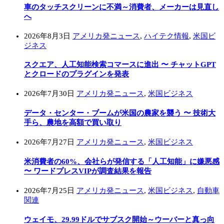
車のタッチスクリーンに不満～消費者、メーカーは見直し
へ
2026年8月3日
アメリカ発ニュース
,
ハイテク情報
,
米国ビ
ジネス
スクエア、人工知能検索コマースに進出 〜 チャットGPT
とクロードのプラグインを発表
2026年7月30日
アメリカ発ニュース
,
米国ビジネス
データ・センター・ブームが米国の農家を襲う 〜 技術大
手ら、農地を高額で買い取り
2026年7月27日
アメリカ発ニュース
,
米国ビジネス
米消費者の60%、会社らが発信する「人工知能」に嫌悪感
〜 ワードプレスVIPが調査結果を報告
2026年7月25日
アメリカ発ニュース
,
米国ビジネス
,
自動車
関連
ウェイモ、29.99ドルでサブスク開始～ウーバーと真っ向