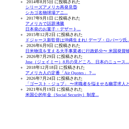
2014年8月5日 に投稿された
シリーズアメリカ再発見㉕
シカゴ名物球場アニ...
2017年9月1日 に投稿された
アメリカで話題沸騰
日本発のお菓子・デザート...
2015年12月2日 に投稿された
ドジャース新監督は沖縄生まれ! デーブ・ロバーツ氏..
2026年6月9日 に投稿された
日米物流を支える大手事業者に行政処分〜 米国発貨物.
2026年7月29日 に投稿された
Jme（ジェイミー）8月の見どころ、日本のニュース...
2018年12月18日 に投稿された
アメリカ人の定番「Air Quotes」？...
2026年7月24日 に投稿された
「ゴースト・ジョブ」 〜求職者を悩ませる幽霊求人と.
2021年6月19日 に投稿された
米国公的年金（Social Security）制度...