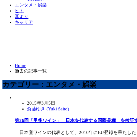
エンタメ・娯楽
ヒト
耳より
キャリア
Home
過去の記事一覧
カテゴリー：エンタメ・娯楽
2015年3月5日
斎藤ゆき (Yuki Saito)
第26回「甲州ワイン」―日本を代表する国際品種―を検証
日本産ワインの代表として、2010年にEU登録を果たした