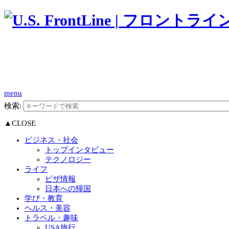
menu
検索:
▲CLOSE
ビジネス・社会
トップインタビュー
テクノロジー
ライフ
ビザ情報
日本への帰国
学び・教育
ヘルス・美容
トラベル・趣味
USA旅行