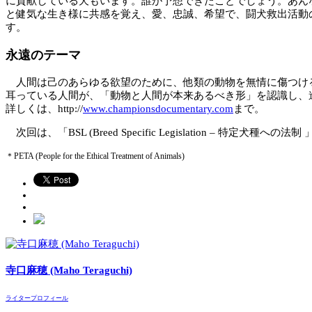
に貢献している犬もいます。誰が予想できたことでしょう。あん
と健気な生き様に共感を覚え、愛、忠誠、希望で、闘犬救出活動
す。
永遠のテーマ
人間は己のあらゆる欲望のために、他類の動物を無情に傷つける
耳っている人間が、「動物と人間が本来あるべき形」を認識し、
詳しくは、http://
www.championsdocumentary.com
まで。
次回は、「BSL (Breed Specific Legislation 
＊PETA (People for the Ethical Treatment of Animals)
寺口麻穂 (Maho Teraguchi)
ライタープロフィール