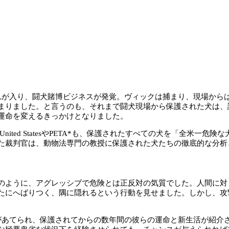
入れが入り、闘犬賭博ビジネスが発覚。ヴィックは捕まり、現場から
まりました。と言うのも、それまで闘犬現場から保護された犬は、
運命を変えるきっかけとなりました。
of United StatesやPETA*も、保護されたすべての犬を「
た裁判官は、動物法専門の教授に保護された犬たちの徹底的な分析
ように、アグレッシブで危険とは正反対の気質でした。人間に対
たにへばりつく、隅に隠れるという行動を見せました。しかし、攻
あてられ、保護されてからの数年間の彼らの運命と新生活が紹介