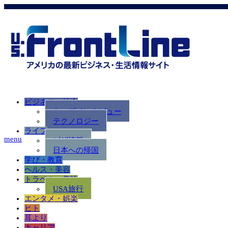
ビジネス・社会
トップインタビュー
テクノロジー
ライフ
menu
ビザ情報
日本への帰国
学び・教育
ヘルス・美容
トラベル・趣味
USA旅行
エンタメ・娯楽
ヒト
耳より
キャリア