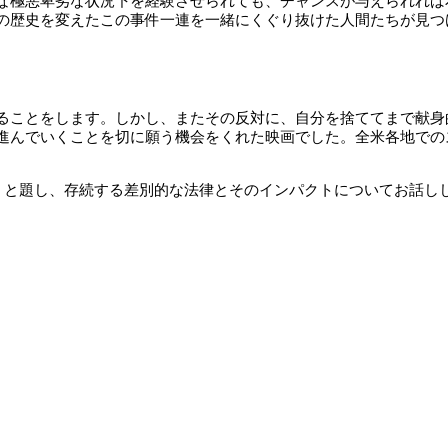
な極悪卑劣な状況下を経験させられても、チャンスが与えられれば
の歴史を変えたこの事件一連を一緒にくぐり抜けた人間たちが見つ
ことをします。しかし、またその反対に、自分を捨ててまで献身
進んでいくことを切に願う機会をくれた映画でした。全米各地での
– 特定犬種への法制 」と題し、存続する差別的な法律とそのインパクトについて