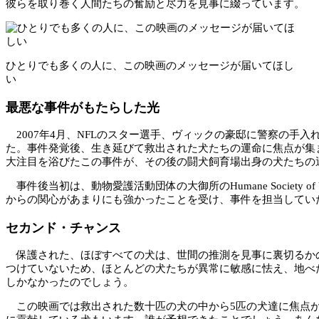
彼らを取り巻く人間たちの奮励と尽力を見事に綴っています。
ひとりでも多くの人に、この映画のメッセージが届いてほし
い
最悪な事件がもたらした光
2007年4月、NFLのスター選手、ヴィックの豪邸に警察の手
た。事件発覚後、生き延びて救出された犬たちの運命に焦点が集
大注目を浴びたこの事件が、その後の闘犬飼育場出身の犬たちの
事件後当初は、動物愛護活動団体の大御所のHumane Society 
からの関心があまりにも強かったことを受け、事件を担当してい
セカンド・チャンス
保護された、ほぼすべての犬は、世間の推測を見事に裏切るかの
つけていないため、ほとんどの犬たちが異常に敏感に怯え、地べ
しかなかったのでしょう。
この映画では救出された数十匹の犬の中から5匹の犬達に焦点が