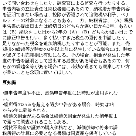
いて問い合わせをしたり、調査官による監査を行ったりする。
申告内容の立証責任は納税者側にあるので、納税者が申告内容
を証明できない場合は、控除が否認されて追徴税や利子、ペナ
ルティーの対象になることもある。一方、納税者は、（A）税務
申告書の提出日または締切日のどちらか遅い日から3年、あるい
は（B）納税をした日から2年の（A）（B）どちらか遅い日まで
に修正申告を行い、多く払いすぎた税金の還付を申請したり、
足りなかった税金を追加納税したりすることが可能。また、売
却損の繰越等が時効の3年以上前に発生している場合には、時効
が過ぎても売却損は有効になる。その場合、損金が発生した年
度の申告を証明として提出する必要がある場合もあるので、何
らかの繰越金等がある場合には、時効が過ぎても廃棄しない方
が良いことを念頭に置いてほしい。
豆知識
•無申告年度や不正、虚偽申告年度には時効が適用されな
い。
•総所得の25％を超える過少申告がある場合、時効は3年
から6年に延長される。
•繰越欠損金がある場合は繰越欠損金が発生した初年度ま
で遡って調査されることもある。
•賃貸不動産や証券の購入価格など、減価償却や将来の課
税所得の計算に必要となる書類は同資産を保有している