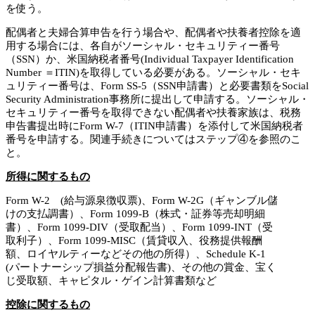
を使う。
配偶者と夫婦合算申告を行う場合や、配偶者や扶養者控除を適
用する場合には、各自がソーシャル・セキュリティー番号
（SSN）か、米国納税者番号(Individual Taxpayer Identification
Number ＝ITIN)を取得している必要がある。ソーシャル・セキ
ュリティー番号は、Form SS-5（SSN申請書）と必要書類をSocial
Security Administration事務所に提出して申請する。ソーシャル・
セキュリティー番号を取得できない配偶者や扶養家族は、税務
申告書提出時にForm W-7（ITIN申請書）を添付して米国納税者
番号を申請する。関連手続きについてはステップ④を参照のこ
と。
所得に関するもの
Form W-2 (給与源泉徴収票)、Form W-2G（ギャンブル儲
けの支払調書）、Form 1099-B（株式・証券等売却明細
書）、Form 1099-DIV（受取配当）、Form 1099-INT（受
取利子）、Form 1099-MISC（賃貸収入、役務提供報酬
額、ロイヤルティーなどその他の所得）、Schedule K-1
(パートナーシップ損益分配報告書)、その他の賞金、宝く
じ受取額、キャピタル・ゲイン計算書類など
控除に関するもの