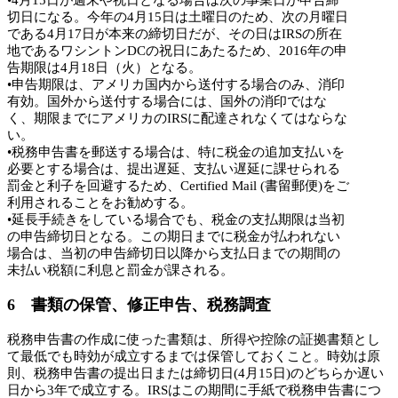
切日になる。今年の4月15日は土曜日のため、次の月曜日
である4月17日が本来の締切日だが、その日はIRSの所在
地であるワシントンDCの祝日にあたるため、2016年の申
告期限は4月18日（火）となる。
•申告期限は、アメリカ国内から送付する場合のみ、消印
有効。国外から送付する場合には、国外の消印ではな
く、期限までにアメリカのIRSに配達されなくてはならな
い。
•税務申告書を郵送する場合は、特に税金の追加支払いを
必要とする場合は、提出遅延、支払い遅延に課せられる
罰金と利子を回避するため、Certified Mail (書留郵便)をご
利用されることをお勧めする。
•延長手続きをしている場合でも、税金の支払期限は当初
の申告締切日となる。この期日までに税金が払われない
場合は、当初の申告締切日以降から支払日までの期間の
未払い税額に利息と罰金が課される。
6 書類の保管、修正申告、税務調査
税務申告書の作成に使った書類は、所得や控除の証拠書類とし
て最低でも時効が成立するまでは保管しておくこと。時効は原
則、税務申告書の提出日または締切日(4月15日)のどちらか遅い
日から3年で成立する。IRSはこの期間に手紙で税務申告書につ