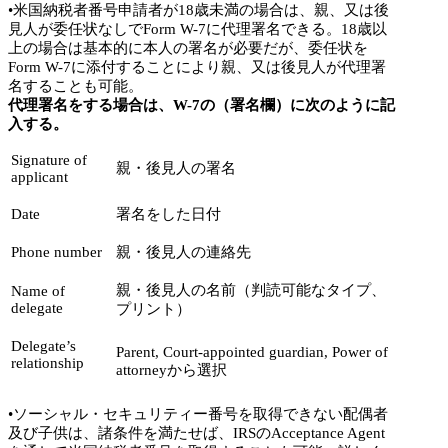
•米国納税者番号申請者が18歳未満の場合は、親、又は後
見人が委任状なしでForm W-7に代理署名できる。18歳以
上の場合は基本的に本人の署名が必要だが、委任状を
Form W-7に添付することにより親、又は後見人が代理署
名することも可能。
代理署名をする場合は、W-7の（署名欄）に次のように記
入する。
Signature of
親・後見人の署名
applicant
Date
署名をした日付
Phone number
親・後見人の連絡先
親・後見人の名前（判読可能なタイプ、
Name of
delegate
プリント）
Delegate’s
Parent, Court-appointed guardian, Power of
relationship
attorneyから選択
•ソーシャル・セキュリティー番号を取得できない配偶者
及び子供は、諸条件を満たせば、IRSのAcceptance Agent