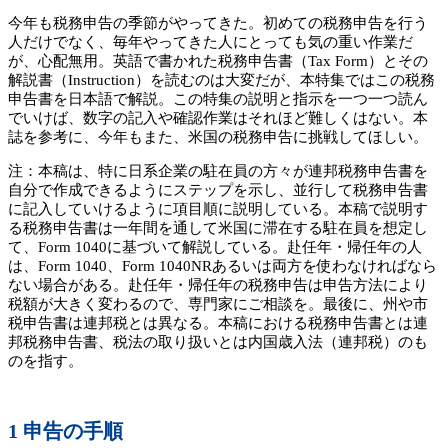
今年も税務申告の季節がやってきた。初めての税務申告を行う
人だけでなく、毎年やってきた人にとっても気の重い作業だ
が、心配無用。英語で書かれた税務申告書（Tax Form）とその
解説書（Instruction）を読むのは大変だが、本特集ではこの税務
申告書を日本語で解説。この特集の説明と指示を一つ一つ読ん
でいけば、数字の記入や確認作業はそれほど難しくはない。本
誌を参考に、今年もまた、米国の税務申告に挑戦してほしい。
注：本稿は、特に日系企業の駐在員の方々が連邦税務申告書を
自分で作成できるようにステップを示し、並行して税務申告書
に記入していけるように項目順に説明している。本稿で説明す
る税務申告書は一年間を通して米国に滞在する駐在員を想定し
て、Form 1040に基づいて解説している。赴任年・帰任年の人
は、Form 1040、Form 1040NRあるいは両方を使わなければなら
ない場合がある。赴任年・帰任年の税務申告は申告方法により
税額が大きく変わるので、専門家にご相談を。最後に、州や市
税申告書は連邦税とは異なる。本稿における税務申告書とは連
邦税務申告書、税法の取り扱いとは内国歳入法（連邦税）のも
のを指す。
1 申告の手順