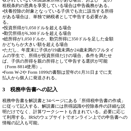
収されていない米国源泉所得がある場合、および一定の
租税条約の恩典を享受している場合は申告義務がある。
•扶養控除の対象となっている子供でも次に該当する所得
がある場合は、単独で納税者として申告する必要があ
る。
•投資所得が1,050ドルを超える場合
•勤労所得が6,300ドルを超える場合
•総所得が1,050ドルか、勤労所得に350ドルを足した金額
かどちらか大きい額を超える場合
•ただし、年度末に子供が19歳未満か24歳未満のフルタイ
ムの学生で、所得が投資所得だけの場合、条件を満たせ
ば、子供の所得を親の所得として申告する選択が可能
（Form 8814使用）。
•Form W-2や Form 1099の書類は翌年の1月31日までに支
払人から個人に発送される。
3 税務申告書への記入
税務申告書を解説書と34ページにある「所得税申告書の作成」
に従って記入する。解説書には所得認識や控除条件の詳細な説
明だけでなく、計算ワークシートも含まれている。必要に応じ
て利用する。IRSのウェブサイトでオンライン上での申告書への
情報の記入も可能。