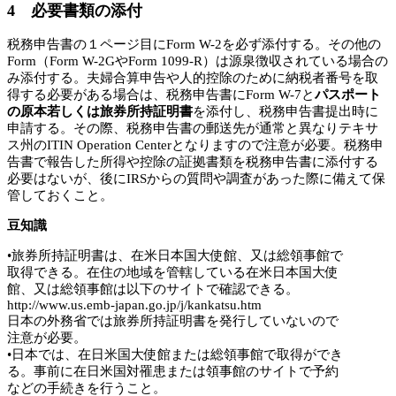
4 必要書類の添付
税務申告書の１ページ目にForm W-2を必ず添付する。その他の
Form（Form W-2GやForm 1099-R）は源泉徴収されている場合の
み添付する。夫婦合算申告や人的控除のために納税者番号を取
得する必要がある場合は、税務申告書にForm W-7と
パスポート
の原本若しくは旅券所持証明書
を添付し、税務申告書提出時に
申請する。その際、税務申告書の郵送先が通常と異なりテキサ
ス州のITIN Operation Centerとなりますので注意が必要。税務申
告書で報告した所得や控除の証拠書類を税務申告書に添付する
必要はないが、後にIRSからの質問や調査があった際に備えて保
管しておくこと。
豆知識
•旅券所持証明書は、在米日本国大使館、又は総領事館で
取得できる。在住の地域を管轄している在米日本国大使
館、又は総領事館は以下のサイトで確認できる。
http://www.us.emb-japan.go.jp/j/kankatsu.htm
日本の外務省では旅券所持証明書を発行していないので
注意が必要。
•日本では、在日米国大使館または総領事館で取得ができ
る。事前に在日米国対罹患または領事館のサイトで予約
などの手続きを行うこと。