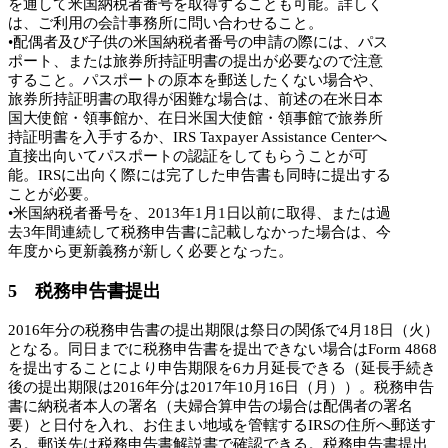
を通して米国納税者番号を取得することも可能。詳しく
は、ご利用の会計事務所に問い合わせること。
•配偶者及び子供の米国納税者番号の申請の際には、パス
ポート、または旅券所持証明書の提出が必要なので注意
すること。パスポートの原本を郵送したくない場合や、
旅券所持証明書の取得が困難な場合は、前述の在米日本
国大使館・領事館か、在日米国大使館・領事館で旅券所
持証明書を入手するか、IRS Taxpayer Assistance Centerへ
直接出向いてパスポートの認証をしてもらうことが可
能。IRSに出向く際には完了した申告書も同時に提出する
ことが必要。
•米国納税者番号を、2013年1月1日以前に取得、または過
去3年間連続して税務申告書に記載しなかった場合は、今
年度から更新義務が新しく必要となった。
5 税務申告書提出
2016年分の税務申告書の提出期限は祭日の関係で4月18日（火）
となる。同日までに税務申告書を提出できない場合はForm 4868
を提出することにより申告期限を6カ月延長できる（延長手続き
後の提出期限は2016年分は2017年10月16日（月））。税務申告
書に納税者本人の署名（夫婦合算申告の場合は配偶者の署名
要）と日付を入れ、お住まい地域を管轄するIRSの住所へ郵送す
る。郵送先は税務申告書解説書で確認できる。税務申告書提出