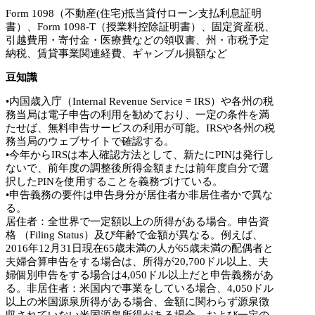
Form 1098（不動産(住宅)抵当貸付ローン支払利息証明
書）、Form 1098-T（授業料控除証明書）、固定資産税、
引越費用・寄付金・医療費などの領収書、州・市税予定
納税、賃貸事業関連経費、ギャンブル損額など
豆知識
•内国歳入庁（Internal Revenue Service = IRS）や各州の税
務当局は電子申告の利用を勧めており、一定の条件を満
たせば、無料申告サービスの利用が可能。IRSや各州の税
務当局のウェブサイトで確認する。
•今年からIRSは本人確認方法として、新たにPINは発行し
ないで、前年度の調整後所得金額または前年度自分で選
択したPINを使用することを義務づけている。
•申告義務の要件は申告身分が居住者か非居住者かで異な
る。
居住者：全世界で一定額以上の所得がある場合。申告資
格 （Filing Status）及び年齢で金額が異なる。例えば、
2016年12月31日現在65歳未満の人が65歳未満の配偶者と
夫婦合算申告をする場合は、所得が20,700ドル以上、夫
婦個別申告をする場合は4,050ドル以上だと申告義務があ
る。非居住者：米国内で事業をしている場合、4,050ドル
以上の米国源泉所得がある場合、金額に関わらず源泉徴