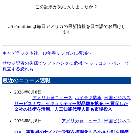
この記事が気に入りましたか？
US FrontLineは毎日アメリカの最新情報を日本語でお届けし
ます
キャデラック本社、19年春ミシガンに復帰へ
サウジ記者の失踪でソフトバンクに危機 〜 シリコン・バレーで
孤立する恐れも
最近のニュース速報
2026年8月8日
アメリカ発ニュース
,
ハイテク情報
,
米国ビジネス
サービスナウ、セキュリティー製品群を拡充 〜 買収した
２社の技術を活用、人工知能代理人群も市場投入
2026年8月8日
アメリカ発ニュース
,
米国ビジネス
FBI、実世界のサイバー攻撃を模擬化する小さな町を構築