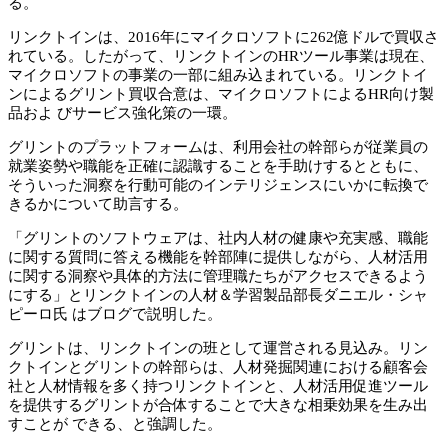
る。
リンクトインは、2016年にマイクロソフトに262億ドルで買収さ
れている。したがって、リンクトインのHRツール事業は現在、
マイクロソフトの事業の一部に組み込まれている。リンクトイ
ンによるグリント買収合意は、マイクロソフトによるHR向け製
品およ びサービス強化策の一環。
グリントのプラットフォームは、利用会社の幹部らが従業員の
就業姿勢や職能を正確に認識することを手助けするとともに、
そういった洞察を行動可能のインテリジェンスにいかに転換で
きるかについて助言する。
「グリントのソフトウェアは、社内人材の健康や充実感、職能
に関する質問に答える機能を幹部陣に提供しながら、人材活用
に関する洞察や具体的方法に管理職たちがアクセスできるよう
にする」とリンクトインの人材＆学習製品部長ダニエル・シャ
ピーロ氏 はブログで説明した。
グリントは、リンクトインの班として運営される見込み。リン
クトインとグリントの幹部らは、人材発掘関連における顧客会
社と人材情報を多く持つリンクトインと、人材活用促進ツール
を提供するグリントが合体することで大きな相乗効果を生み出
すことが できる、と強調した。