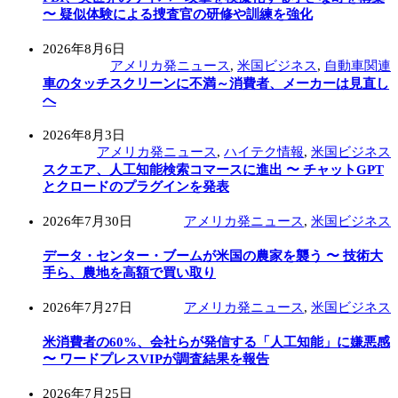
〜 疑似体験による捜査官の研修や訓練を強化
2026年8月6日
アメリカ発ニュース
,
米国ビジネス
,
自動車関連
車のタッチスクリーンに不満～消費者、メーカーは見直し
へ
2026年8月3日
アメリカ発ニュース
,
ハイテク情報
,
米国ビジネス
スクエア、人工知能検索コマースに進出 〜 チャットGPT
とクロードのプラグインを発表
2026年7月30日
アメリカ発ニュース
,
米国ビジネス
データ・センター・ブームが米国の農家を襲う 〜 技術大
手ら、農地を高額で買い取り
2026年7月27日
アメリカ発ニュース
,
米国ビジネス
米消費者の60%、会社らが発信する「人工知能」に嫌悪感
〜 ワードプレスVIPが調査結果を報告
2026年7月25日