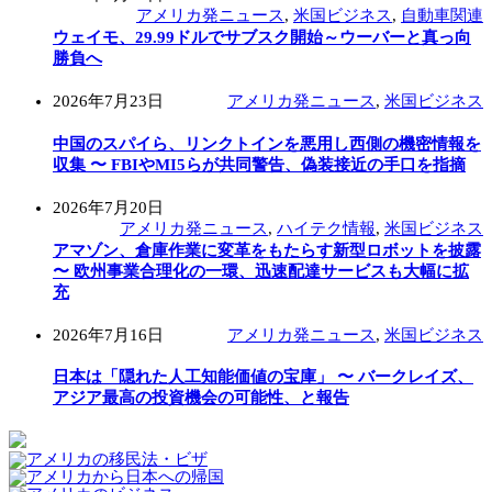
アメリカ発ニュース
,
米国ビジネス
,
自動車関連
ウェイモ、29.99ドルでサブスク開始～ウーバーと真っ向
勝負へ
2026年7月23日
アメリカ発ニュース
,
米国ビジネス
中国のスパイら、リンクトインを悪用し西側の機密情報を
収集 〜 FBIやMI5らが共同警告、偽装接近の手口を指摘
2026年7月20日
アメリカ発ニュース
,
ハイテク情報
,
米国ビジネス
アマゾン、倉庫作業に変革をもたらす新型ロボットを披露
〜 欧州事業合理化の一環、迅速配達サービスも大幅に拡
充
2026年7月16日
アメリカ発ニュース
,
米国ビジネス
日本は「隠れた人工知能価値の宝庫」 〜 バークレイズ、
アジア最高の投資機会の可能性、と報告