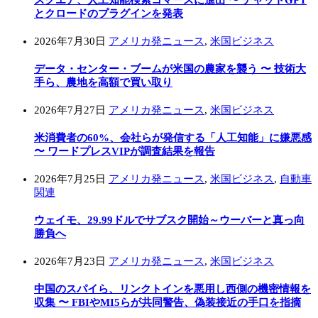
スクエア、人工知能検索コマースに進出 〜 チャットGPT
とクロードのプラグインを発表
2026年7月30日
アメリカ発ニュース
,
米国ビジネス
データ・センター・ブームが米国の農家を襲う 〜 技術大
手ら、農地を高額で買い取り
2026年7月27日
アメリカ発ニュース
,
米国ビジネス
米消費者の60%、会社らが発信する「人工知能」に嫌悪感
〜 ワードプレスVIPが調査結果を報告
2026年7月25日
アメリカ発ニュース
,
米国ビジネス
,
自動車
関連
ウェイモ、29.99ドルでサブスク開始～ウーバーと真っ向
勝負へ
2026年7月23日
アメリカ発ニュース
,
米国ビジネス
中国のスパイら、リンクトインを悪用し西側の機密情報を
収集 〜 FBIやMI5らが共同警告、偽装接近の手口を指摘