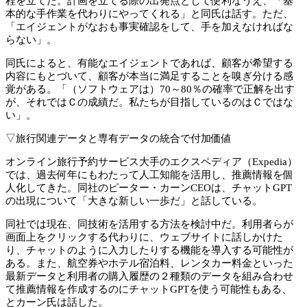
程を立てた。計画を立てる際の出発点として便利なうえ、「基
本的な手作業を代わりにやってくれる」と同氏は話す。ただ、
「エイジェントがなおも事実確認をして、手を加えなければな
らない」。
同氏によると、有能なエイジェントであれば、顧客が希望する
内容にもとづいて、顧客が本当に満足することを嗅ぎ分ける感
覚がある。「（ソフトウェアは）70～80％の確率で正解を出す
が、それではＣの成績だ。私たちが目指しているのはＣではな
い」。
▽旅行関連データと専有データの統合で付加価値
オンライン旅行予約サービス大手のエクスペディア（Expedia）
では、過去何年にもわたって人工知能を活用し、推薦情報を個
人化してきた。同社のピーター・カーンCEOは、チャットGPT
の出現について「大きな新しい一歩だ」と話している。
同社では現在、同技術を活用する方法を検討中だ。利用者らが
画面上をクリックする代わりに、ウェブサイトに話しかけた
り、チャットのように入力したりする機能を導入する可能性が
ある。また、航空券やホテル宿泊料、レンタカー料金といった
最新データと利用者の購入履歴の２種類のデータを組み合わせ
て推薦情報を作成するのにチャットGPTを使う可能性もある、
とカーン氏は話した。