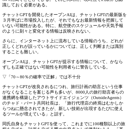
識しておく必要がある。
チャットGPTを開発したオープンAIは、チャットGPTの最新版を
３月半ばに市場投入したが、それでもなお最新情報を把握して
いない可能性がある。特に、航空便のスケジュールや天気予報
のように刻々と変化する情報は反映されない。
さらに、インターネット上に流布している情報のうち、どれが
正しくどれが誤っているかについては、正しく判断または識別
することも難しい。
オープンAIは、チャットGPTが提示する情報について、かなら
ずしも正確ではない可能性を利用者らに警告している。
▽「70～80％の確率で正解」では不十分
チャットGPTが改良されるにつれ、旅行計画の助言という仕事
がなくなることを案じる声も多いが、8000人の旅行助言者らの
連携網を構築したアウトサイドエイジェンツ（OutsideAgents）
のチャド・バート共同社長は、「旅行代理店の終焉はむかしか
らつねに懸念されてきたが、新しい技術が出現するたびに使え
るツールが増えている」と話す。
同氏自身もチャットGPTを使って、これまでに100種類以上の旅