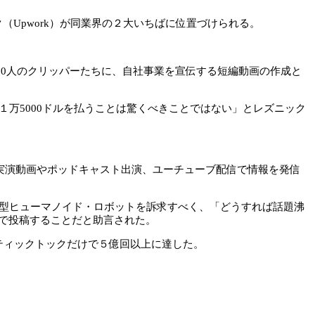
（Upwork）が同業界の２大いちばに位置づけられる。
50人のクリッパーたちに、自社事業を宣伝する短編動画の作成と
万5000ドルを払うことは驚くべきことではない」とレズニック
の実演動画やポッドキャスト出演、ユーチューブ配信で情報を発信
駆動型ヒューマノイド・ロボットを訴求すべく、「どうすれば話題沸
で投稿することだと助言された。
ティックトックだけで５億回以上に達した。