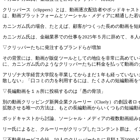
クリッパース（clippers）とは、動画逐次配信者やポッド
は、動画プラットフォームとソーシャル・メディアに精通した若
カニンガム氏の場合、たとえば、顧客がつくった長めの動画を短
カニンガム氏は、金融業界での仕事を2025年５月に辞めて、８
▽クリッパーたちに発注するブランドらが増加
その背景には、動画が販促ツールとしての地位を非常に高めてい
に、カニンガム氏のようなクリッパーたちに料金を払って動画の
アリゾナ大学経営大学院を卒業してからまだ１年も経っていない
散しない」「口コミの力を利用するには、たくさんの短編動画を
▽長編動画を１ヵ所に投稿するのは「愚の骨頂」
別の動画クリッピング新興企業クルーリー（Cluely）の創設
拡散させる唯一の方法は、もとの長編動画からいくつもの短編動
ポッドキャストから討論、ソーシャル・メディアの複数動画組み
リー氏によると、クルーリーがクリップしたコンテント群は、イ
▽不動産サービス会社、50人のクリッパーたちに月額１万5000ド