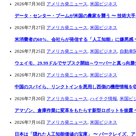
2026年7月30日
アメリカ発ニュース
,
米国ビジネス
データ・センター・ブームが米国の農家を襲う 〜 技術大
2026年7月27日
アメリカ発ニュース
,
米国ビジネス
米消費者の60%、会社らが発信する「人工知能」に嫌悪感 
2026年7月25日
アメリカ発ニュース
,
米国ビジネス
,
自動車
ウェイモ、29.99ドルでサブスク開始～ウーバーと真っ向勝
2026年7月23日
アメリカ発ニュース
,
米国ビジネス
中国のスパイら、リンクトインを悪用し西側の機密情報を収集
2026年7月20日
アメリカ発ニュース
,
ハイテク情報
,
米国ビ
アマゾン、倉庫作業に変革をもたらす新型ロボットを披露 
2026年7月16日
アメリカ発ニュース
,
米国ビジネス
日本は「隠れた人工知能価値の宝庫」 〜 バークレイズ、