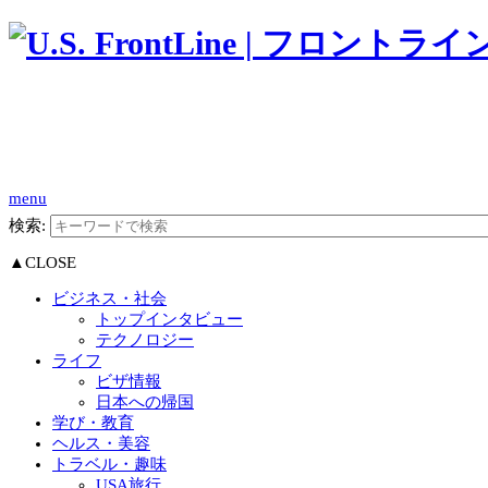
menu
検索:
▲CLOSE
ビジネス・社会
トップインタビュー
テクノロジー
ライフ
ビザ情報
日本への帰国
学び・教育
ヘルス・美容
トラベル・趣味
USA旅行