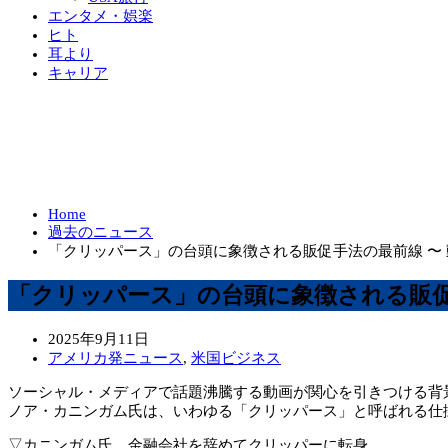
エンタメ・娯楽
ヒト
耳より
キャリア
Home
過去のニュース
「クリッパース」の台頭に象徴される販促手法の最前線 〜
「クリッパース」の台頭に象徴される販促
2025年9月11日
アメリカ発ニュース
,
米国ビジネス
ソーシャル・メディアで話題沸騰する動画が関心を引きつける背
ノア・カニンガム氏は、いわゆる「クリッパース」と呼ばれる仕
▽カニンガム氏、金融会社を辞めてクリッパーに転身