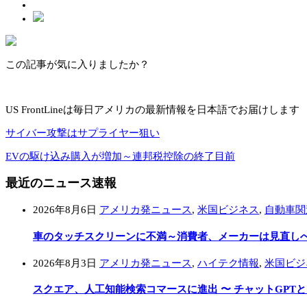
この記事が気に入りましたか？
US FrontLineは毎日アメリカの最新情報を日本語でお届けします
サイバー攻撃はサプライヤー狙い
EVの駆け込み購入が増加～連邦税控除の終了目前
最近のニュース速報
2026年8月6日
アメリカ発ニュース
,
米国ビジネス
,
自動車関
車のタッチスクリーンに不満～消費者、メーカーは見直し
2026年8月3日
アメリカ発ニュース
,
ハイテク情報
,
米国ビジ
スクエア、人工知能検索コマースに進出 〜 チャットGPT