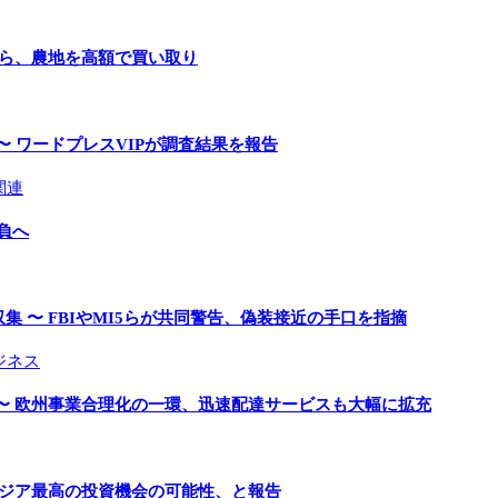
手ら、農地を高額で買い取り
〜 ワードプレスVIPが調査結果を報告
関連
負へ
 〜 FBIやMI5らが共同警告、偽装接近の手口を指摘
ジネス
〜 欧州事業合理化の一環、迅速配達サービスも大幅に拡充
アジア最高の投資機会の可能性、と報告