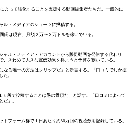
演出によって強化することを支援する動画編集者たちだ。一般的に
ャル・メディアのショーツに投稿する。
。同氏は現在、月額２万〜３万ドルを稼いでいる。
シャル・メディア・アカウントから販促動画を発信する代わり
で、きわめて大きな宣伝効果を得ようと予算を割いている。
名になる唯一の方法はクリップだ」と断言する。「口コミでしか拡
した。
ま１ヵ所で投稿することは愚の骨頂だ」と話す。「口コミによって
とだ」。
ットフォーム群で１日あたり約80万回の視聴数を記録している。