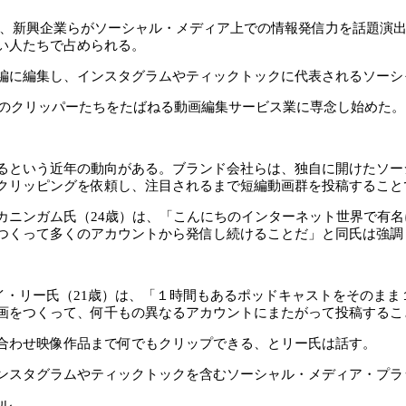
キャスト、新興企業らがソーシャル・メディア上での情報発信力を話題
い人たちで占められる。
編に編集し、インスタグラムやティックトックに代表されるソーシ
人のクリッパーたちをたばねる動画編集サービス業に専念し始めた
るという近年の動向がある。ブランド会社らは、独自に開けたソー
クリッピングを依頼し、注目されるまで短編動画群を投稿すること
カニンガム氏（24歳）は、「こんにちのインターネット世界で有
つくって多くのアカウントから発信し続けることだ」と同氏は強調
者ロイ・リー氏（21歳）は、「１時間もあるポッドキャストをそのま
画をつくって、何千もの異なるアカウントにまたがって投稿するこ
合わせ映像作品まで何でもクリップできる、とリー氏は話す。
ンスタグラムやティックトックを含むソーシャル・メディア・プラ
ル