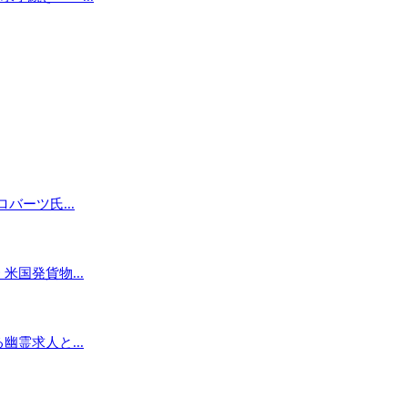
バーツ氏...
国発貨物...
霊求人と...