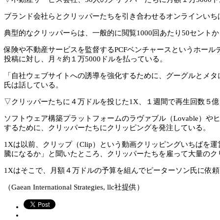
ブランド会社らとクリッパーたちを引き合わせるオンラインいちばも
典型的なクリッパーらは、一般的に閲覧1000回あたり50セント
保険や不動産サービスを監督するPCFベンチャースというホール
投稿に対し、月々約１万5000ドルを払っている。
「自社ウェブサイトへの誘導を強化するために、グーグルとメタに
氏は話している。
▽クリッパーたちに４万ドルを投じた1X、１週間で再生回数５億
ソフトウェア構築プラットフォームのラヴァブル（Lovable
するために、クリッパーたちにクリッピングを発注している。
1Xは以前、クリップ（Clip）という動画クリッピングいちば
騰になるか」と聞いたところ、クリッパーたちを雇って大量のク
1Xはそこで、月額４万ドルの予算を組んでピーターソン氏に依
（Gaean International Strategies, llc社提供）