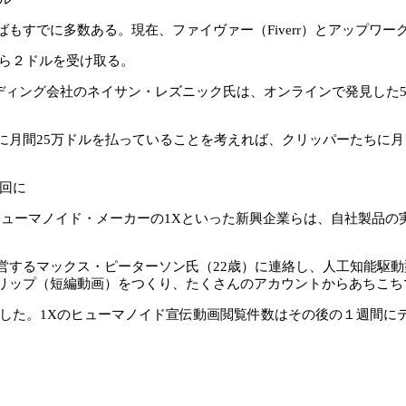
すでに多数ある。現在、ファイヴァー（Fiverr）とアップワーク
から２ドルを受け取る。
ディング会社のネイサン・レズニック氏は、オンラインで発見した
月間25万ドルを払っていることを考えれば、クリッパーたちに月１
回に
）やヒューマノイド・メーカーの1Xといった新興企業らは、自社製品
を運営するマックス・ピーターソン氏（22歳）に連絡し、人工知能
リップ（短編動画）をつくり、たくさんのアカウントからあちこち
頼した。1Xのヒューマノイド宣伝動画閲覧件数はその後の１週間に