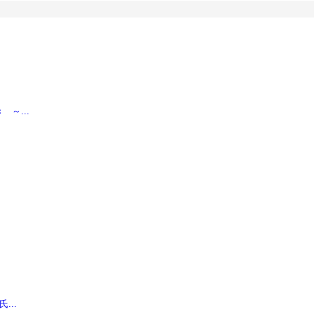
～...
...