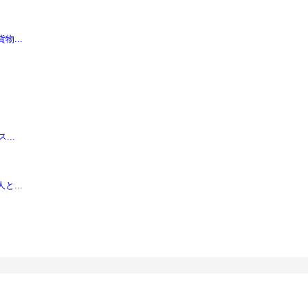
...
..
...