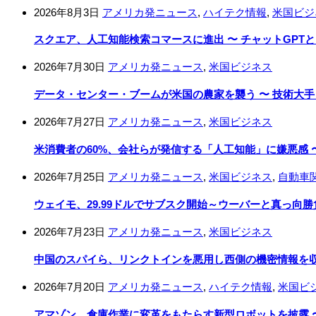
2026年8月3日
アメリカ発ニュース
,
ハイテク情報
,
米国ビジ
スクエア、人工知能検索コマースに進出 〜 チャットGPT
2026年7月30日
アメリカ発ニュース
,
米国ビジネス
データ・センター・ブームが米国の農家を襲う 〜 技術大
2026年7月27日
アメリカ発ニュース
,
米国ビジネス
米消費者の60%、会社らが発信する「人工知能」に嫌悪感 〜
2026年7月25日
アメリカ発ニュース
,
米国ビジネス
,
自動車
ウェイモ、29.99ドルでサブスク開始～ウーバーと真っ向勝
2026年7月23日
アメリカ発ニュース
,
米国ビジネス
中国のスパイら、リンクトインを悪用し西側の機密情報を収集
2026年7月20日
アメリカ発ニュース
,
ハイテク情報
,
米国ビ
アマゾン、倉庫作業に変革をもたらす新型ロボットを披露 