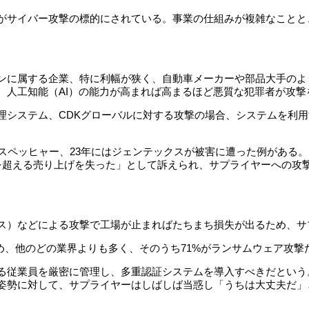
がサイバー攻撃の標的にされている。事業の仕組みが複雑なことと
ンに属する企業、特に利幅が狭く、自動車メーカーや部品大手のよ
、人工知能（AI）の能力が高まれば高まるほど悪質な犯罪者が攻撃
システム、CDKグローバルに対する攻撃の場合、システムを利用す
ペッヒャー、23年にはジェンテックスが被害に遭った例がある。ま
を超える売り上げを失った」として訴えられ、サプライヤーへの攻
ス）などによる攻撃で工場が止まればたちまち損失が出るため、サ
占め、他のどの業界よりも多く、そのうち71%がランサムウェア攻撃
る従業員を厳密に管理し、多重認証システムを導入すべきだという
姿勢に対して、サプライヤーはしばしば当惑し「うちは大丈夫だ」