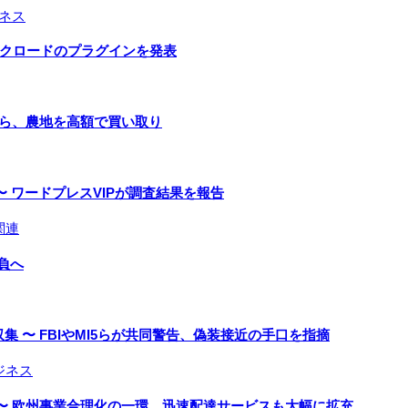
ネス
とクロードのプラグインを発表
手ら、農地を高額で買い取り
 ワードプレスVIPが調査結果を報告
関連
負へ
 〜 FBIやMI5らが共同警告、偽装接近の手口を指摘
ジネス
〜 欧州事業合理化の一環、迅速配達サービスも大幅に拡充