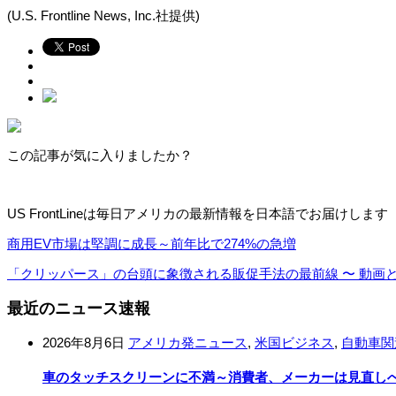
(U.S. Frontline News, Inc.社提供)
この記事が気に入りましたか？
US FrontLineは毎日アメリカの最新情報を日本語でお届けします
商用EV市場は堅調に成長～前年比で274%の急増
「クリッパース」の台頭に象徴される販促手法の最前線 〜 動画
最近のニュース速報
2026年8月6日
アメリカ発ニュース
,
米国ビジネス
,
自動車関
車のタッチスクリーンに不満～消費者、メーカーは見直し