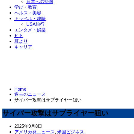
日本への帰国
学び・教育
ヘルス・美容
トラベル・趣味
USA旅行
エンタメ・娯楽
ヒト
耳より
キャリア
Home
過去のニュース
サイバー攻撃はサプライヤー狙い
サイバー攻撃はサプライヤー狙い
2025年9月8日
アメリカ発ニュース
,
米国ビジネス