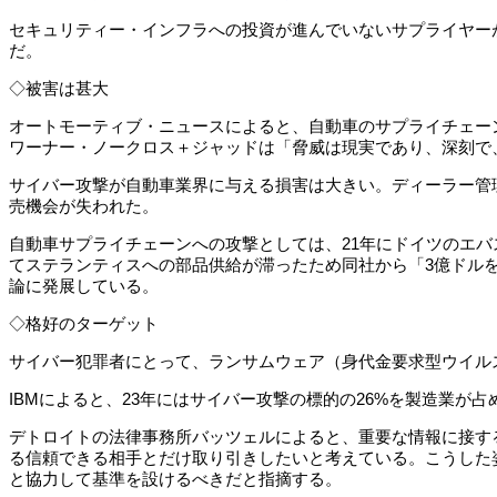
セキュリティー・インフラへの投資が進んでいないサプライヤー
だ。
◇被害は甚大
オートモーティブ・ニュースによると、自動車のサプライチェー
ワーナー・ノークロス＋ジャッドは「脅威は現実であり、深刻で
サイバー攻撃が自動車業界に与える損害は大きい。ディーラー管理
売機会が失われた。
自動車サプライチェーンへの攻撃としては、21年にドイツのエバス
てステランティスへの部品供給が滞ったため同社から「3億ドル
論に発展している。
◇格好のターゲット
サイバー犯罪者にとって、ランサムウェア（身代金要求型ウイル
IBMによると、23年にはサイバー攻撃の標的の26%を製造業が
デトロイトの法律事務所バッツェルによると、重要な情報に接す
る信頼できる相手とだけ取り引きしたいと考えている。こうした
と協力して基準を設けるべきだと指摘する。