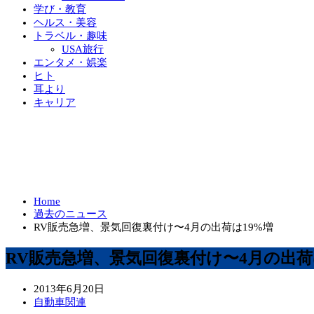
学び・教育
ヘルス・美容
トラベル・趣味
USA旅行
エンタメ・娯楽
ヒト
耳より
キャリア
Home
過去のニュース
RV販売急増、景気回復裏付け〜4月の出荷は19%増
RV販売急増、景気回復裏付け〜4月の出荷
2013年6月20日
自動車関連