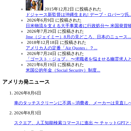
2015年12月2日 に投稿された
ドジャース新監督は沖縄生まれ! デーブ・ロバーツ氏..
2026年6月9日 に投稿された
日米物流を支える大手事業者に行政処分〜 米国発貨物.
2026年7月29日 に投稿された
Jme（ジェイミー）8月の見どころ、日本のニュース...
2018年12月18日 に投稿された
アメリカ人の定番「Air Quotes」？...
2026年7月24日 に投稿された
「ゴースト・ジョブ」 〜求職者を悩ませる幽霊求人と.
2021年6月19日 に投稿された
米国公的年金（Social Security）制度...
アメリカ発ニュース
2026年8月6日
車のタッチスクリーンに不満～消費者、メーカーは見直し
2026年8月3日
スクエア、人工知能検索コマースに進出 〜 チャットGPT