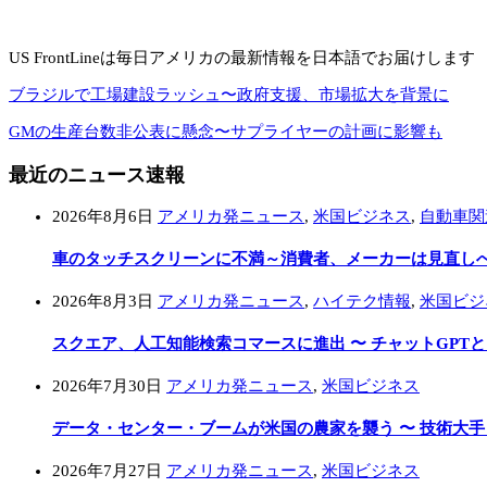
US FrontLineは毎日アメリカの最新情報を日本語でお届けします
ブラジルで工場建設ラッシュ〜政府支援、市場拡大を背景に
GMの生産台数非公表に懸念〜サプライヤーの計画に影響も
最近のニュース速報
2026年8月6日
アメリカ発ニュース
,
米国ビジネス
,
自動車関
車のタッチスクリーンに不満～消費者、メーカーは見直し
2026年8月3日
アメリカ発ニュース
,
ハイテク情報
,
米国ビジ
スクエア、人工知能検索コマースに進出 〜 チャットGPT
2026年7月30日
アメリカ発ニュース
,
米国ビジネス
データ・センター・ブームが米国の農家を襲う 〜 技術大
2026年7月27日
アメリカ発ニュース
,
米国ビジネス