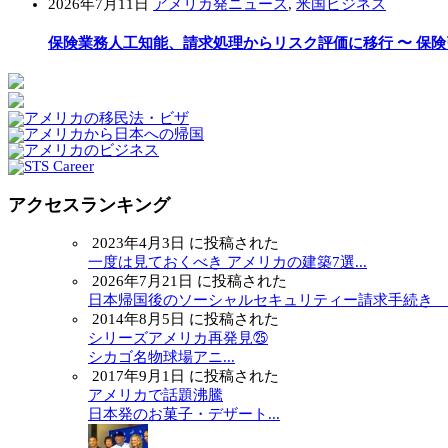
2026年7月11日
アメリカ発ニュース
,
米国ビジネス
保険業務人工知能、請求処理からリスク評価に移行 〜 保
アクセスランキング
2023年4月3日 に投稿された
一度は見ておくべき アメリカの建築7選...
2026年7月21日 に投稿された
日本帰国後のソーシャルセキュリティー請求手続き ～.
2014年8月5日 に投稿された
シリーズアメリカ再発見㉕
シカゴ名物球場アニ...
2017年9月1日 に投稿された
アメリカで話題沸騰
日本発のお菓子・デザート...