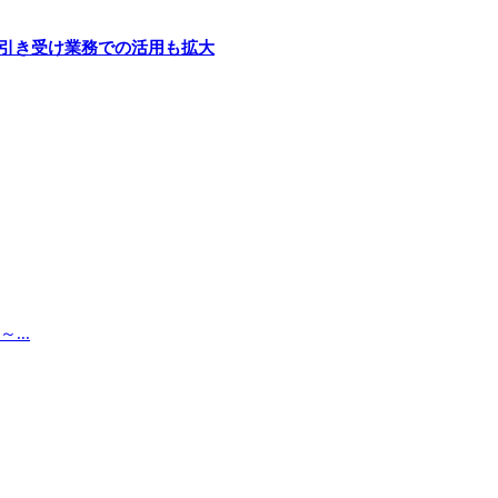
険引き受け業務での活用も拡大
..