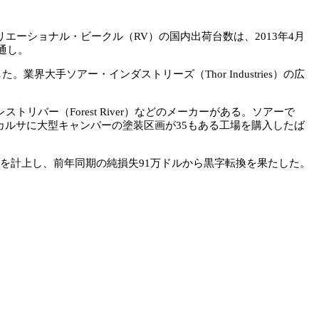
ーショナル・ビークル（RV）の国内出荷台数は、2013年4月
見通し。
大手ソアー・インダストリーズ（Thor Industries）の広
バー（Forest River）などのメーカーがある。ソアーで
ワカルサに大型キャンパーの塗装区画が35もある工場を購入したば
0万ドルを計上し、前年同期の純損失91万ドルから黒字転換を果たした。