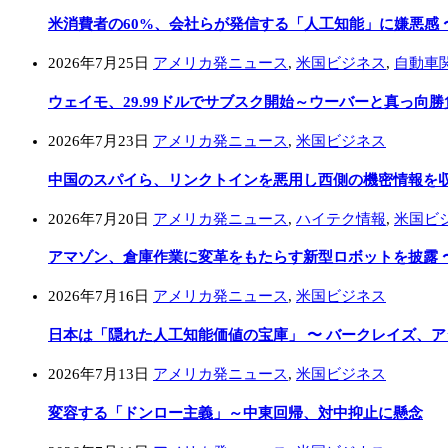
米消費者の60%、会社らが発信する「人工知能」に嫌悪感 
2026年7月25日
アメリカ発ニュース
,
米国ビジネス
,
自動車
ウェイモ、29.99ドルでサブスク開始～ウーバーと真っ向勝
2026年7月23日
アメリカ発ニュース
,
米国ビジネス
中国のスパイら、リンクトインを悪用し西側の機密情報を収集
2026年7月20日
アメリカ発ニュース
,
ハイテク情報
,
米国ビ
アマゾン、倉庫作業に変革をもたらす新型ロボットを披露 
2026年7月16日
アメリカ発ニュース
,
米国ビジネス
日本は「隠れた人工知能価値の宝庫」 〜 バークレイズ、
2026年7月13日
アメリカ発ニュース
,
米国ビジネス
変容する「ドンロー主義」～中東回帰、対中抑止に懸念