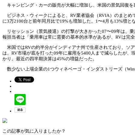
キャンピング・カーの販売が大幅に増加し、米国の景気回復を
ビジネス・ウィークによると、RV業者協会（RVIA）のまとめ
に3万2100台と前年同月比で19%も増加した。1〜4月も13%増
リセッション（景気後退）の打撃が大きかった07〜09年は、乗用車の
報担当者は「乗用車は常に需要の基本的水準があるが、RVは完
米国ではRVの約半分がインディアナ州で生産されており、ソアーのほ
は、RV市場が底を打った09年に雇用を5400人まで減らしたが
かり。最近の四半期決算は45%の増益だった。
数少ない上場企業の1つウィネベーゴ・インダストリーズ（Winneb
この記事が気に入りましたか？