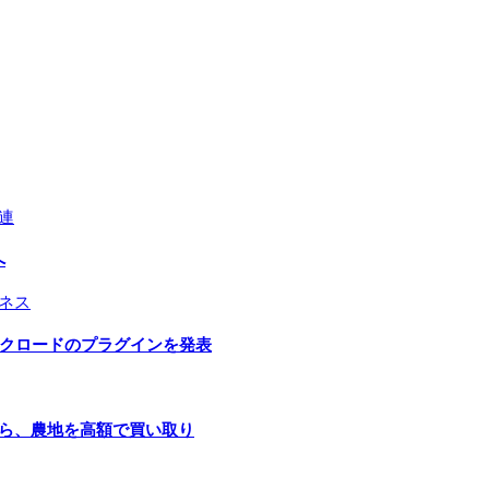
連
へ
ネス
とクロードのプラグインを発表
手ら、農地を高額で買い取り