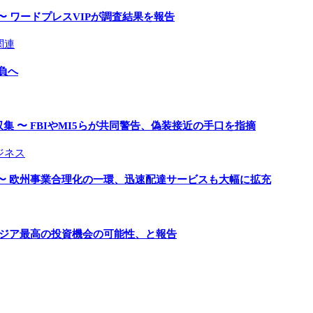
〜 ワードプレスVIPが調査結果を報告
関連
負へ
 〜 FBIやMI5らが共同警告、偽装接近の手口を指摘
ジネス
〜 欧州事業合理化の一環、迅速配達サービスも大幅に拡充
アジア最高の投資機会の可能性、と報告