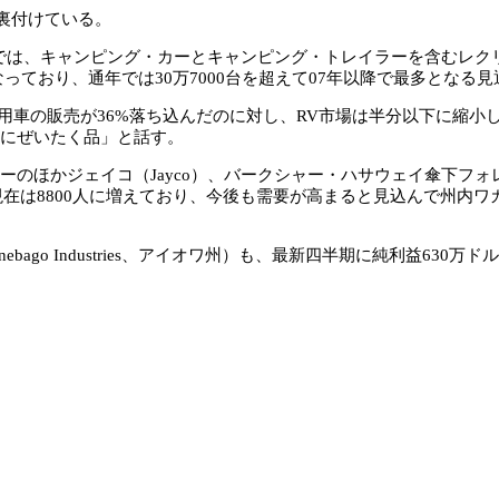
裏付けている。
では、キャンピング・カーとキャンピング・トレイラーを含むレクリエ
となっており、通年では30万7000台を超えて07年以降で最多となる
販売が36%落ち込んだのに対し、RV市場は半分以下に縮小した。業界
全にぜいたく品」と話す。
かジェイコ（Jayco）、バークシャー・ハサウェイ傘下フォレストリ
、現在は8800人に増えており、今後も需要が高まると見込んで州内
ago Industries、アイオワ州）も、最新四半期に純利益63