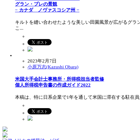
グラン・プレの景観
− カナダ ノヴァスコシア州 −
キルトを縫い合わせたような美しい田園風景が広がるグラ
こ...
2023年2月7日
小原万志(Kazushi Obara)
米国大手会計士事務所・所得税担当者監修
個人所得税申告書の作成ガイド2022
本稿は、特に日系企業で1年を通して米国に滞在する駐在員が