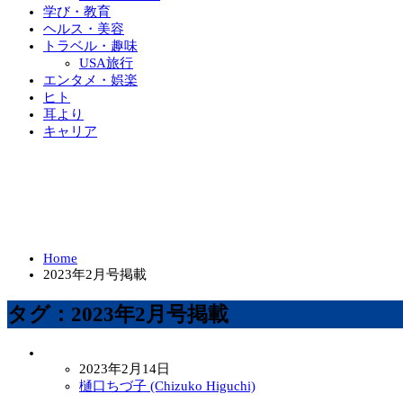
学び・教育
ヘルス・美容
トラベル・趣味
USA旅行
エンタメ・娯楽
ヒト
耳より
キャリア
Home
2023年2月号掲載
タグ：2023年2月号掲載
2023年2月14日
樋口ちづ子 (Chizuko Higuchi)