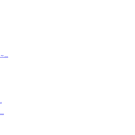
..
.
.