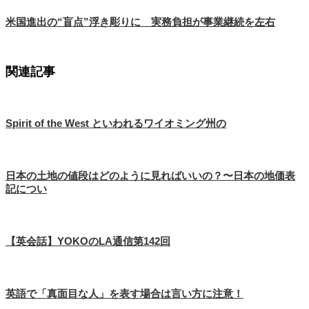
米国進出の“盲点”浮き彫りに 実務負担が事業継続を左右
関連記事
Spirit of the West といわれるワイオミング州の
日本の土地の値段はどのように見ればいいの？〜日本の地価表
記につい
【英会話】YOKOのLA通信第142回
英語で「真面目な人」を表す場合は言い方に注意！