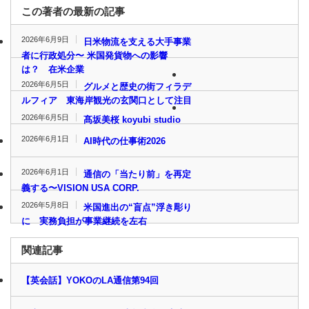
この著者の最新の記事
2026年6月9日
日米物流を支える大手事業
者に行政処分〜 米国発貨物への影響
は？ 在米企業
2026年6月5日
グルメと歴史の街フィラデ
ルフィア 東海岸観光の玄関口として注目
2026年6月5日
髙坂美桜 koyubi studio
2026年6月1日
AI時代の仕事術2026
2026年6月1日
通信の「当たり前」を再定
義する〜VISION USA CORP.
2026年5月8日
米国進出の“盲点”浮き彫り
に 実務負担が事業継続を左右
関連記事
【英会話】YOKOのLA通信第94回