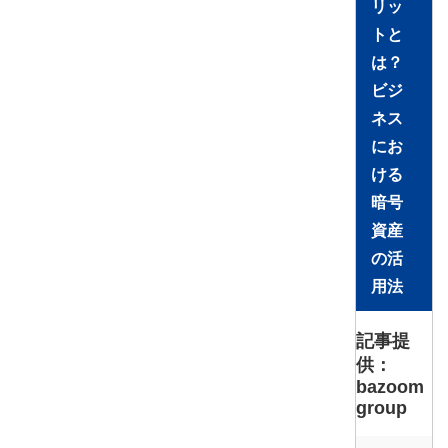
リッ
トと
は？
ビジ
ネス
にお
ける
暗号
資産
の活
用法
記事提
供：
bazoom
group