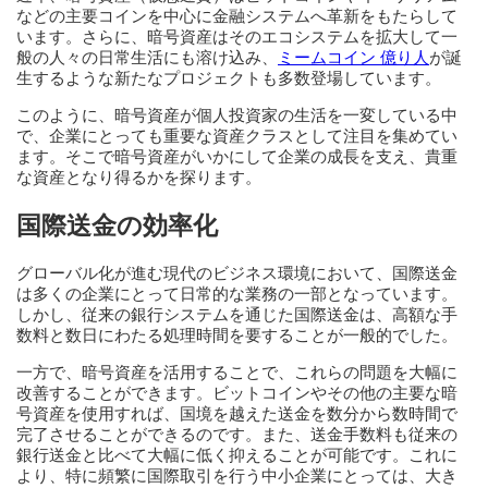
などの主要コインを中心に金融システムへ革新をもたらして
います。さらに、暗号資産はそのエコシステムを拡大して一
般の人々の日常生活にも溶け込み、
ミームコイン 億り人
が誕
生するような新たなプロジェクトも多数登場しています。
このように、暗号資産が個人投資家の生活を一変している中
で、企業にとっても重要な資産クラスとして注目を集めてい
ます。そこで暗号資産がいかにして企業の成長を支え、貴重
な資産となり得るかを探ります。
国際送金の効率化
グローバル化が進む現代のビジネス環境において、国際送金
は多くの企業にとって日常的な業務の一部となっています。
しかし、従来の銀行システムを通じた国際送金は、高額な手
数料と数日にわたる処理時間を要することが一般的でした。
一方で、暗号資産を活用することで、これらの問題を大幅に
改善することができます。ビットコインやその他の主要な暗
号資産を使用すれば、国境を越えた送金を数分から数時間で
完了させることができるのです。また、送金手数料も従来の
銀行送金と比べて大幅に低く抑えることが可能です。これに
より、特に頻繁に国際取引を行う中小企業にとっては、大き