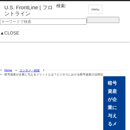
検索:
menu
▲CLOSE
Home
エンタメ・娯楽
暗号資産が企業に与えるメリットとは？ビジネスにおける暗号資産の活用法
暗号
資産
が企
業に
与え
るメ