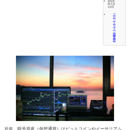
2024
年7月
12日
フ
ロ
ン
ト
ラ
イ
ン
編
集
部
近年、暗号資産（仮想通貨）はビットコインやイーサリアム