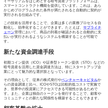
イーサリアムをはじめとする暗号資産プラットフォームは、
スマートコントラクト機能を提供しています。これは、あら
かじめプログラムされた条件が満たされると自動的に契約が
実行される仕組みです。
この技術を活用することで、企業は多くの業務プロセスを自
動化し、効率化することができます。たとえば、
サプライチ
ェーン
管理において、商品の到着が確認されると自動的に支
払いが実行されるようなシステムを構築することが可能で
す。
新たな資金調達手段
初期コイン提供（ICO）や証券型トークン提供（STO）などの
暗号資産を活用した資金調達方法は、特にスタートアップ企
業にとって魅力的な選択肢となっています。
その理由として、従来の株式発行や
ベンチャーキャピタル
か
らの資金調達と比べ、ICOやSTOは比較的低コストで実施で
き、世界中の投資家にアクセスできる可能性があるためで
す。また、企業は独自のトークンを発行することで、顧客や
コミュニティとの新たな関係性を構築することもできます。