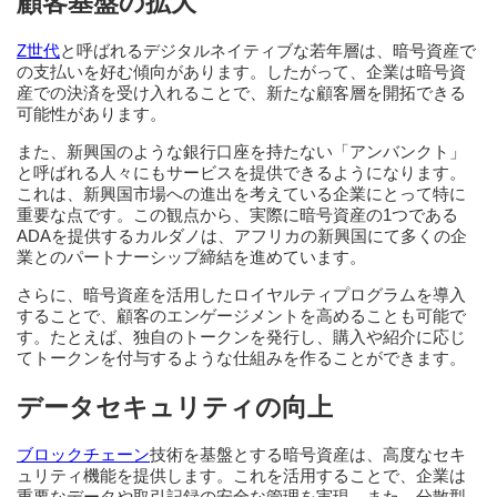
顧客基盤の拡大
Z世代
と呼ばれるデジタルネイティブな若年層は、暗号資産で
の支払いを好む傾向があります。したがって、企業は暗号資
産での決済を受け入れることで、新たな顧客層を開拓できる
可能性があります。
また、新興国のような銀行口座を持たない「アンバンクト」
と呼ばれる人々にもサービスを提供できるようになります。
これは、新興国市場への進出を考えている企業にとって特に
重要な点です。この観点から、実際に暗号資産の1つである
ADAを提供するカルダノは、アフリカの新興国にて多くの企
業とのパートナーシップ締結を進めています。
さらに、暗号資産を活用したロイヤルティプログラムを導入
することで、顧客のエンゲージメントを高めることも可能で
す。たとえば、独自のトークンを発行し、購入や紹介に応じ
てトークンを付与するような仕組みを作ることができます。
データセキュリティの向上
ブロックチェーン
技術を基盤とする暗号資産は、高度なセキ
ュリティ機能を提供します。これを活用することで、企業は
重要なデータや取引記録の安全な管理を実現。また、分散型