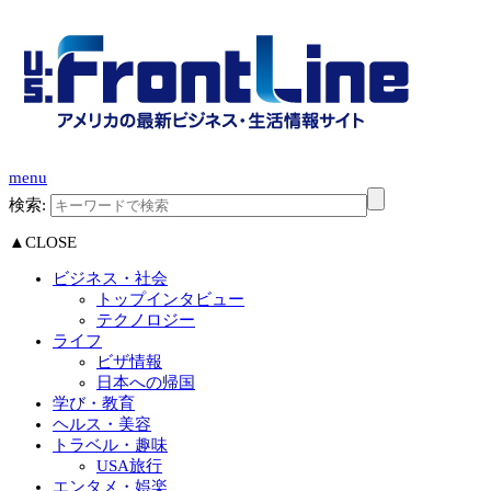
menu
検索:
▲CLOSE
ビジネス・社会
トップインタビュー
テクノロジー
ライフ
ビザ情報
日本への帰国
学び・教育
ヘルス・美容
トラベル・趣味
USA旅行
エンタメ・娯楽