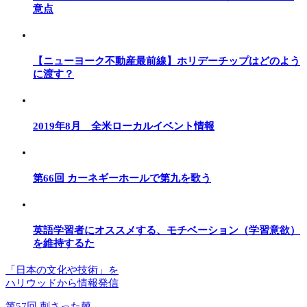
意点
【ニューヨーク不動産最前線】ホリデーチップはどのよう
に渡す？
2019年8月 全米ローカルイベント情報
第66回 カーネギーホールで第九を歌う
英語学習者にオススメする、モチベーション（学習意欲）
を維持するた
「日本の文化や技術」を
ハリウッドから情報発信
第57回 刺さった棘