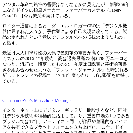
デジタル革命で鉛筆の需要はなくなるかに見えたが、創業256年
になるドイツの鉛筆メーカー、ファーバーカステル（Faber-
Castell）は今も繁栄を続けている。
ロイター通信によると、ダニエル・ロガーCEOは「デジタル機
器に囲まれた人々が、手作業による自己表現に戻っている。製
品の使われ方という意味でデジタル化への抵抗のようなもの」
と話す。
最近は大人用塗り絵の人気で色鉛筆の需要が高く、ファーバー
カステルの2016-17年度売上高は過去最高の6億6700万ユーロと
なった。流行は一段落したものの、今度は日課表と芸術的落書
きを組み合わせたような「ブレット・ジャーナ ル」と呼ばれる
新しいトレンドの登場で、17-18年度も売り上げは堅調を維持し
ている。
CharmaineZoe’s Marvelous Melange
インターネット上にデジタル・ギャラリー開設するなど、同社
はデジタル技術を積極的に活用しており、重要市場の1つである
ブラジルでは17年、アーティスト同士が作品や創造的なアイデ
アを共有できるプラットフォームを立ち上げた。 また、ドイ
ツ・シュタインにあるファーバーカステル・アカデミーをモデ