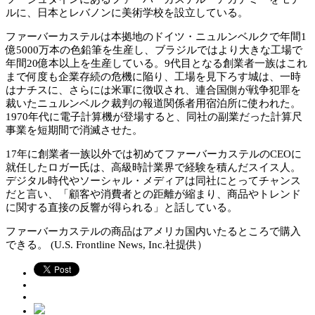
ルに、日本とレバノンに美術学校を設立している。
ファーバーカステルは本拠地のドイツ・ニュルンベルクで年間1
億5000万本の色鉛筆を生産し、ブラジルではより大きな工場で
年間20億本以上を生産している。9代目となる創業者一族はこれ
まで何度も企業存続の危機に陥り、工場を見下ろす城は、一時
はナチスに、さらには米軍に徴収され、連合国側が戦争犯罪を
裁いたニュルンベルク裁判の報道関係者用宿泊所に使われた。
1970年代に電子計算機が登場すると、同社の副業だった計算尺
事業を短期間で消滅させた。
17年に創業者一族以外では初めてファーバーカステルのCEOに
就任したロガー氏は、高級時計業界で経験を積んだスイス人。
デジタル時代やソーシャル・メディアは同社にとってチャンス
だと言い、「顧客や消費者との距離が縮まり、商品やトレンド
に関する直接の反響が得られる」と話している。
ファーバーカステルの商品はアメリカ国内いたるところで購入
できる。 (U.S. Frontline News, Inc.社提供）