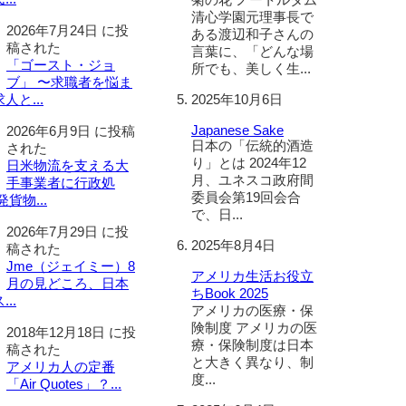
清心学園元理事長で
2026年7月24日 に投
ある渡辺和子さんの
稿された
言葉に、「どんな場
「ゴースト・ジョ
所でも、美しく生...
ブ」 〜求職者を悩ま
2025年10月6日
人と...
Japanese Sake
2026年6月9日 に投稿
日本の「伝統的酒造
された
り」とは 2024年12
日米物流を支える大
月、ユネスコ政府間
手事業者に行政処
委員会第19回会合
貨物...
で、日...
2026年7月29日 に投
2025年8月4日
稿された
Jme（ジェイミー）8
アメリカ生活お役立
月の見どころ、日本
ちBook 2025
..
アメリカの医療・保
険制度 アメリカの医
2018年12月18日 に投
療・保険制度は日本
稿された
と大きく異なり、制
アメリカ人の定番
度...
「Air Quotes」？...