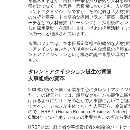
を模索するなか、自社の未来を担う優秀な人材を勝
種だけでなく、異業界・業種間においても、人材獲
レントアクイジションですが、その定義は「人材獲
の分析と定義、中長期的な採用ブランド構築、採用
ーチなどの人材発掘（ソーシング）、採用後のオン
した採用活動」を意味します。従来の採用活動（リ
ンの一部と認識されています。
米国パソナでは、在米日系企業様の戦略的な人材獲
トアクイジションという視点からも企業様の採用支
ントアクイジションという概念の誕生背景や環境に
さい。
タレントアクイジション誕生の背景
人事組織の変革
2000年代から米国IT企業を中心にタレントアクイ
た。この背景としては、熾烈なグルーバル競争に勝
ばれるようになり、そのなかで人事部においても組
でオペレーションが主体であった人事部を、企業経
ので、HRBP（Human Resource Business Partner）
Officer）というポジションの重要性もこの頃から
HRBPとは、経営者や事業責任者の戦略的パートナ