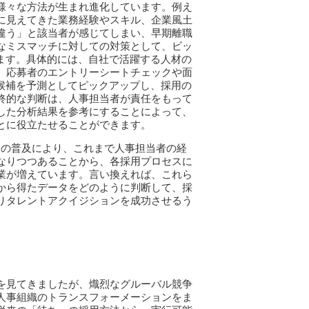
様々な方法が生まれ進化しています。例え
に見えてきた業務経験やスキル、企業風土
違う」と該当者が感じてしまい、早期離職
なミスマッチに対しての対策として、ビッ
きます。具体的には、自社で活躍する人材の
、応募者のエントリーシートチェックや面
材候補を予測としてピックアップし、採用の
終的な判断は、人事担当者が責任をもって
した分析結果を参考にすることによって、
とに役立たせることができます。
クの普及により、これまで人事担当者の経
なりつつあることから、各採用プロセスに
業が増えています。言い換えれば、これら
から得たデータをどのように判断して、採
りタレントアクイジションを成功させるう
を見てきましたが、熾烈なグルーバル競争
人事組織のトランスフォーメーションをま