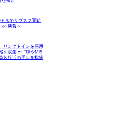
果を報告
99ドルでサブスク開始
っ向勝負へ
、リンクトインを悪用
収集 〜 FBIやMI5
偽装接近の手口を指摘