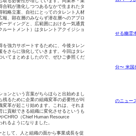
ち取る必要性が増しています。同業界・業
得合戦が激化しつつあるなかで生まれたタ
得戦略立案、自社にとってのタレント人材
広報、顕在層のみならず潜在層へのアプロ
ボーディングと、広範囲における一気通貫
クルートメント）はタレントアクイジショ
せる幽霊求
得を強力サポートするために、今後タレン
援をさらに強化していきます。今回はタレ
ついてまとめましたので、ぜひご参照くだ
分〜 米国発
ジションという言葉がちらほらと出始めまし
ち残るために企業の組織変革の必要性が叫
のニュース.
織変革が起こり始めます。これは、それま
営に貢献できる組織に変化させるというも
やCHRO（Chief Human Resource
謳われるようになりました。
ーとして、人と組織の面から事業成長を促