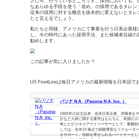
さに今、行っているところです。採用においても、
なあらゆる手段を使う「攻め」の採用であるタレン
従来の採用に対する概念を抜本的に変えないとタレ
たと言えるでしょう。
私たちと同様、アメリカにて事業を行う日系企業様
し、今の時代にあった採用手法、また候補者目線の
勧めします。
この記事が気に入りましたか？
US FrontLineは毎日アメリカの最新情報を日本語
パソナ N A （Pasona N A, Inc. ）
1985年の設立以来、在米日系企業、求職者を
計など人材に関する案件はもちろん、米国の人
有したビジネスアウトソーサーとして、業務効
しては、全米10 拠点で経験豊富なリクルータ
をサポート。信頼を寄せられるパートナーとし