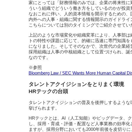
家にとっては「財務情報のみでは、企業の将来性に
ういう組織でどういう働き方をしているのかが投資
なおこれに伴い、人的資本情報を開示するための、国際
内外への人事・組織に関する情報開示のガイドライ
こちらについては別のタイミングでご紹介させてい
上記のような市場変化や組織変革により、人事部は
トの特性や課題に応じて、的確に迅速に専門知識を
になりました。そしてそのなかで、次世代の企業経
採用組織は人事の中核組織として位置づけられ、誕
なのです。
※参照
Bloomberg Law / SEC Wants More Human Capital Dis
タレントアクイジションをとりまく環境
HRテックの台頭
タレントアクイジションの普及を後押しするような環
挙げられます。
HRテックとは、AI（人工知能）やビッグデータ、
し、採用・育成・評価・配置など人事業務の効率化
ますが、採用分野においても2000年前後を皮切り