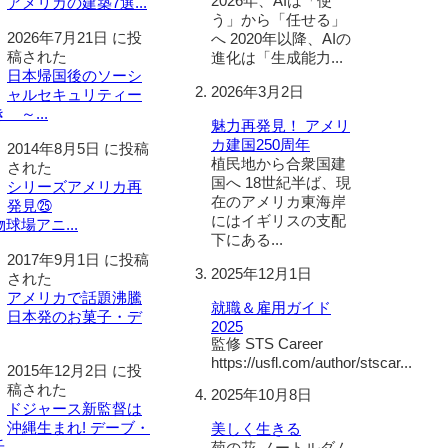
2026年、AIは「使
アメリカの建築7選...
う」から「任せる」
2026年7月21日 に投
へ 2020年以降、AIの
稿された
進化は「生成能力...
日本帰国後のソーシ
2026年3月2日
ャルセキュリティー
 ～...
魅力再発見！ アメリ
カ建国250周年
2014年8月5日 に投稿
植民地から合衆国建
された
国へ 18世紀半ば、現
シリーズアメリカ再
在のアメリカ東海岸
発見㉕
にはイギリスの支配
球場アニ...
下にある...
2017年9月1日 に投稿
2025年12月1日
された
アメリカで話題沸騰
就職＆雇用ガイド
日本発のお菓子・デ
2025
監修 STS Career
https://usfl.com/author/stscar...
2015年12月2日 に投
稿された
2025年10月8日
ドジャース新監督は
沖縄生まれ! デーブ・
美しく生きる
..
菊の花 ノートルダム