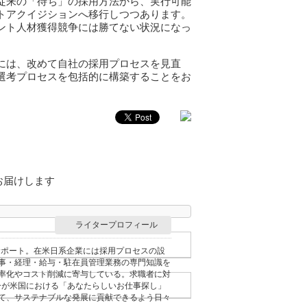
従来の「待ち」の採用方法から、実行可能
トアクイジションへ移行しつつあります。
ント人材獲得競争には勝てない状況になっ
には、改めて自社の採用プロセスを見直
選考プロセスを包括的に構築することをお
でお届けします
ライタープロフィール
サポート。在米日系企業には採用プロセスの設
事・経理・給与・駐在員管理業務の専門知識を
率化やコスト削減に寄与している。求職者に対
ーが米国における「あなたらしいお仕事探し」
て、サステナブルな発展に貢献できるよう日々