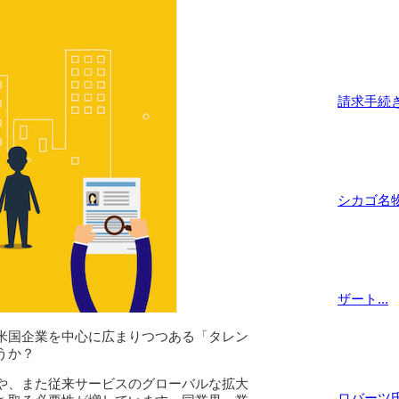
請求手続き
シカゴ名物
ザート...
米国企業を中心に広まりつつある「タレン
うか？
や、また従来サービスのグローバルな拡大
ロバーツ氏.