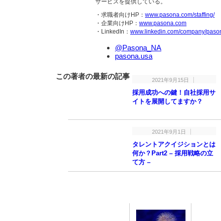
サービスを提供している。
・求職者向けHP：
www.pasona.com/staffing/
・企業向けHP：
www.pasona.com
・LinkedIn：
www.linkedin.com/company/pason
@Pasona_NA
pasona.usa
この著者の最新の記事
2021年9月15日
採用成功への鍵！自社採用サ
イトを展開してますか？
2021年9月1日
タレントアクイジションとは
何か？Part2 – 採用戦略の立
て方 –