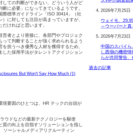
スVIPが調査結
対しての判断ができない。どういう人がど
判断に必要」になってきているようです。
2026年7月25日
標準ガイドライン「ISO 30414」（社
ン）に対しても注目が高まっていますが、
ウェイモ、29.
ただければと思います。
～ウーバーと真
経営者とより密接に、各部門やプロジェク
2026年7月23日
もって判断することが強く求められるよう
中国のスパイら
営を担うべき優秀な人材を獲得するため、
し西側の機密情報を
生した採用手法がタレントアクイジション
らが共同警告、
過去の記事
closures But Won’t Say How Much (1)
境要因のひとつは、HR テックの台頭が
クラウドなどの最新テクノロジーを駆使
と質の向上を目指すソリューションを指し
に、ソーシャルメディアリクルーティン