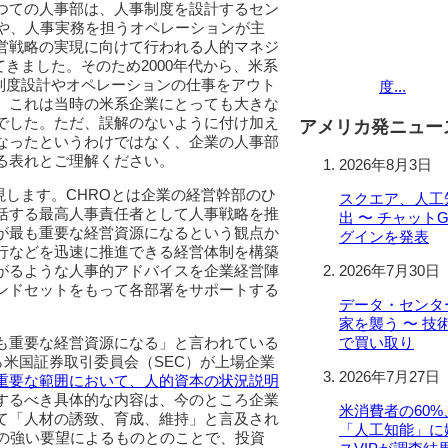
つての人事部は、人事制度を設計するセン
ence）や、人事実務を担うオペレーションが主
営戦略の実現に向けて行われる人的マネジ
きました。そのため2000年代から、米系
制度設計やオペレーションの仕事をアウト
度...
。これは当時の米系企業にとっても大きな
でした。ただ、誤解のないように付け加え
アメリカ発ニュー
なったというわけではなく、企業の人事部
る表れとご理解ください。
2026年8月3日
現します。CHROとは企業の経営幹部のひ
スクエア、人工
括する最高人事責任者として人事戦略を推
出 〜 チャット
が最も重要な経営資源になるという観点か
グインを発表
行などを迅速に推進できる経営体制を構築
がるような人事的アドバイスを企業経営陣
2026年7月30日
インドセットをもって各部署をサポートする
データ・センタ
家を襲う 〜 
も重要な経営資源になる」と言われている
で買い取り
ら米国証券取引委員会（SEC）が上場企業
2026年7月27日
重要な範囲において、人的資本の状況説明
するべき具体的な内容は、今のところ企業
米消費者の60
て「人材の誘致、育成、維持」と言及され
「人工知能」に
らの強い要望によるものとのことで、投資