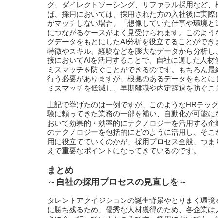
グ、ダイレクトソーシング、リファラル採用など、
ば、採用においては、採用された方の入社後に実際
がマッチしない場合、「想像していた仕事や環境と
につながるケースがよく見受けられます。このよう
グデータをもとにしたAI分析を役立てることがで
特徴やスキル、経験などを膨大なデータから分析し
接においてAIを活用することで、自社に適した人
ミスマッチを防ぐことができるのです。もちろん最
行う必要がありますが、根拠のあるデータをもとに
ミスマッチを低減し、早期離職や内定辞退を防ぐこ
上記で挙げたのは一例ですが、このようなHRテッ
験に頼ってきた業務の一部を補い、自動化が可能に
おいて効果的・効率的にテクノロジーを活用する企
のテクノロジーを包括的にどのように活用し、そこ
用に役立てていくのかが、採用プロセス全般、つま
えで重要なポイントになってきているのです。
まとめ
～自社の採用プロセスの見直しを～
タレントアクイジションの誕生背景やとりまく環境
に勝ち残るため、優秀な人材獲得のため、各企業は