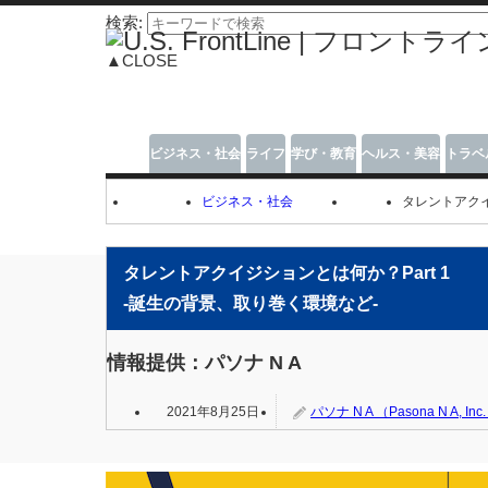
検索:
▲CLOSE
ビジネス・社会
ライフ
学び・教育
ヘルス・美容
トラベ
ビジネス・社会
タレントアクイ
タレントアクイジションとは何か？Part 1
-誕生の背景、取り巻く環境など-
情報提供：パソナ N A
2021年8月25日
パソナ N A （Pasona N A, Inc.