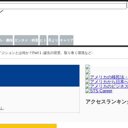
ル・趣味
エンタメ・娯楽
ヒト
耳より
キャリア
ジションとは何か？Part 1 -誕生の背景、取り巻く環境など-
アクセスランキン
 ）