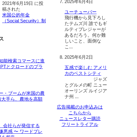
2025年6月4日
2021年6月19日 に投
稿された
ユーチューバー
米国公的年金
飛行機から見下ろし
（Social Security）制
たテムズ川 誰でもギ
ルティプレジャーが
あるだろう。何か難
ス
しいこと、面倒な
こ...
2025年6月2日
知能検索コマースに進
GPTとクロードのプラ
五感で楽しむ アメリ
カのベストシティ
ジャズ
とグルメの町 ニュー
オーリンズ ルイジア
ー・ブームが米国の農
ナ州 ...
技術大手ら、農地を高額
広告掲載のお申込みは
こちらから
ニュースレター購読
フリートライアル
%、会社らが発信する
嫌悪感 〜 ワードプレ