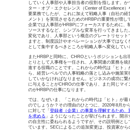
していく人事部や人事担当者の役割を指します。か
ター・オブ・エクセレンス（Center of Excell
要業務でしたが、これに加えて戦略人事（自社の経
メント）を実現させるためのHRBPの重要性が増して
企業では人事部がHRBPにフォーカスするために、
ソースするなど、シンプルな変革を行ってきました
変化であり、人事部という概念のグレートリセット
ますと、制度設計やオペレーションが大事ではなく
として集中するべきところが戦略人事へ変化してい
またHRBPと同時に、CHROというポジションも出
とりとして人事権を一任され、人事関連の業務を統
進する役職のことです。これからの時代は「ヒト」
ら、経営レベルでの人事戦略の落とし込みや施策実
していかなければなりません。ビジネスの成功に繋
に与えることがCHROの仕事であり、また同じマ
のがHRBPの仕事になります。
では、なぜいま、「これからの時代は「ヒト」が最
のでしょうか？その理由のひとつに、2020年8月か
に対して「
登録者（企業）の事業を理解するため、
を求める
」ようになったことが挙げられます。開示
の自主性に委ねられるようですが、その説明例とし
ています。SECによるこの追加変更は、投資家か