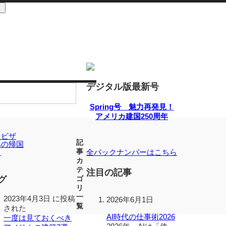
デジタル版最新号
Spring号 魅力再発見！
アメリカ建国250周年
記
事
全バックナンバーはこちら
カ
テ
注目の記事
グ
ゴ
リ
一
2023年4月3日 に投稿
2026年6月1日
覧
された
AI時代の仕事術2026
一度は見ておくべき