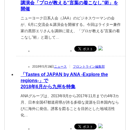
講演会「プロが教える“言葉の着こなし”術」を
開催
ニューヨーク日系人会（JAA）のビジネスウーマンの会
が、6月に交流会＆講演会を開催する。今回はライター兼作
家の黒部エリさんを講師に迎え、「プロが教える“言葉の着
こなし”術」と題して...
2018年5月18日
ニュース
フロントライン編集部
「Tastes of JAPAN by ANA -Explore the
regions-」で
2018年6月から九州を特集
ANAグループは、2013年9月から2017年11月までの4年3カ
月、日本全国47都道府県が誇る多様な資源を日本国内なら
びに海外に発信。誘客を図ることを目的とした地域活性
化...