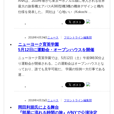
ANAは、2019年春から東京〜ホノルル線に導入される世界
最大の旅客機エアバスA380型機3機の機体デザインと機内
仕様を発表した。 同社は「心地いい（Kokochi ...
2018年4月24日
ニュース
フロントライン編集部
ニューヨーク育英学園
5月12日に運動会・オープンハウスを開催
ニューヨーク育英学園では、5月12日（土）午前9時30分よ
り運動会が開催される。この運動会はオープンハウスとな
っており、誰でも見学可能だ。 学園の恒例一大行事である
運...
2018年4月21日
ニュース
フロントライン編集部
岡田利規氏による舞台
『部屋に流れる時間の旅』がNYで公演決定