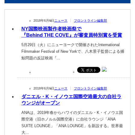
2018年6月6日
ニュース
フロントライン編集部
NY国際映画製作者映画祭で
『Behind THE COVE』が審査員特別賞を受賞
5月29日（火）にニューヨークで開催されたInternational
Filmmaker Festival of New Yorkで、八木景子監督による捕
鯨問題の反証映画『...
2018年6月6日
ニュース
フロントライン編集部
ダニエル・K・イノウエ国際空港最大の自社ラ
ウンジがオープン
ANAは、2019年春からハワイのダニエル・K・イノウエ国
際空港（旧ホノルル国際空港）に自社ラウンジ「ANA
SUITE LOUNGE」「ANA LOUNGE」を新設する。世界最
大...