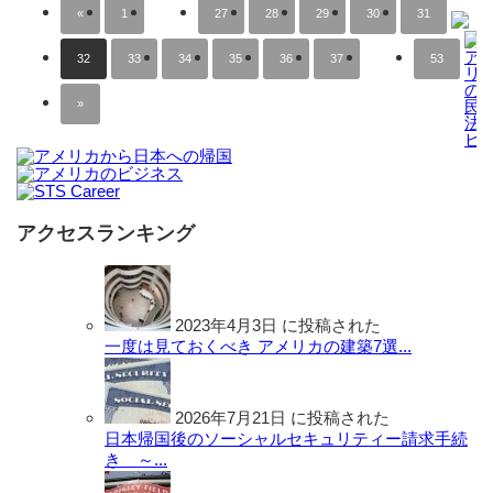
«
1
…
27
28
29
30
31
32
33
34
35
36
37
…
53
»
アクセスランキング
2023年4月3日 に投稿された
一度は見ておくべき アメリカの建築7選...
2026年7月21日 に投稿された
日本帰国後のソーシャルセキュリティー請求手続
き ～...