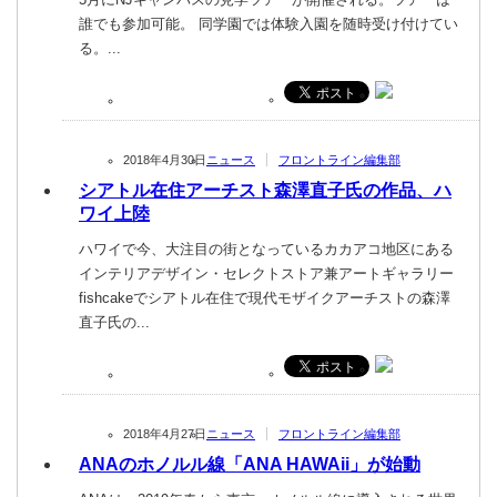
誰でも参加可能。 同学園では体験入園を随時受け付けてい
る。...
2018年4月30日
ニュース
フロントライン編集部
シアトル在住アーチスト森澤直子氏の作品、ハ
ワイ上陸
ハワイで今、大注目の街となっているカカアコ地区にある
インテリアデザイン・セレクトストア兼アートギャラリー
fishcakeでシアトル在住で現代モザイクアーチストの森澤
直子氏の...
2018年4月27日
ニュース
フロントライン編集部
ANAのホノルル線「ANA HAWAii」が始動