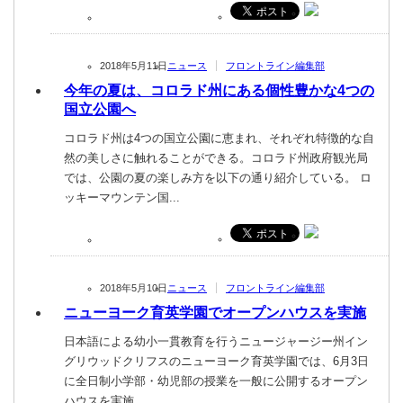
2018年5月11日
ニュース
フロントライン編集部
今年の夏は、コロラド州にある個性豊かな4つの
国立公園へ
コロラド州は4つの国立公園に恵まれ、それぞれ特徴的な自
然の美しさに触れることができる。コロラド州政府観光局
では、公園の夏の楽しみ方を以下の通り紹介している。 ロ
ッキーマウンテン国...
2018年5月10日
ニュース
フロントライン編集部
ニューヨーク育英学園でオープンハウスを実施
日本語による幼小一貫教育を行うニュージャージー州イン
グリウッドクリフスのニューヨーク育英学園では、6月3日
に全日制小学部・幼児部の授業を一般に公開するオープン
ハウスを実施。...