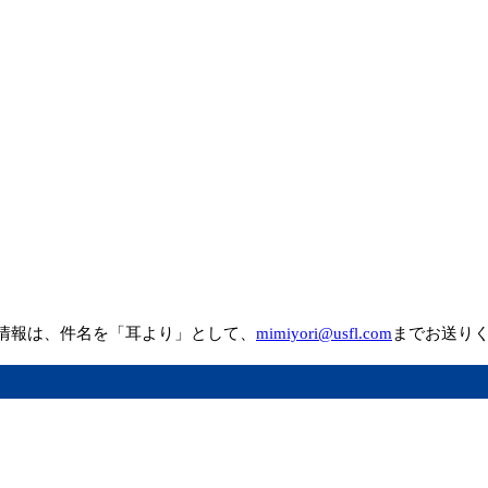
情報は、件名を「耳より」として、
mimiyori@usfl.com
までお送り