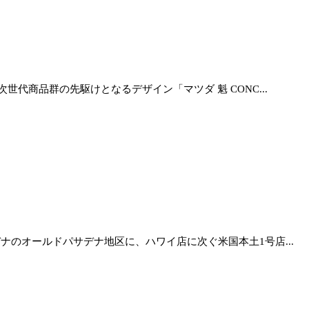
商品群の先駆けとなるデザイン「マツダ 魁 CONC...
のオールドパサデナ地区に、ハワイ店に次ぐ米国本土1号店...