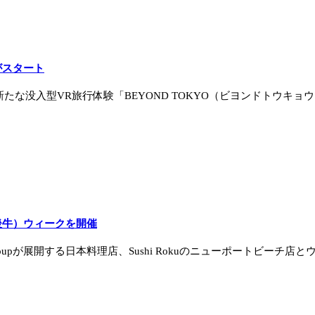
がスタート
たな没入型VR旅行体験「BEYOND TOKYO（ビヨンドトウキョウ
豊後牛）ウィークを開催
ing Groupが展開する日本料理店、Sushi Rokuのニューポートビーチ店と