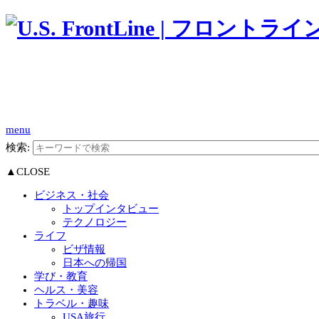
menu
検索:
▲CLOSE
ビジネス・社会
トップインタビュー
テクノロジー
ライフ
ビザ情報
日本への帰国
学び・教育
ヘルス・美容
トラベル・趣味
USA旅行