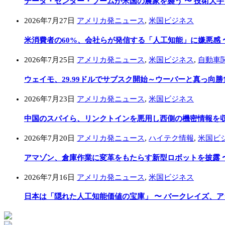
データ・センター・ブームが米国の農家を襲う 〜 技術大
2026年7月27日
アメリカ発ニュース
,
米国ビジネス
米消費者の60%、会社らが発信する「人工知能」に嫌悪感 
2026年7月25日
アメリカ発ニュース
,
米国ビジネス
,
自動車
ウェイモ、29.99ドルでサブスク開始～ウーバーと真っ向勝
2026年7月23日
アメリカ発ニュース
,
米国ビジネス
中国のスパイら、リンクトインを悪用し西側の機密情報を収集
2026年7月20日
アメリカ発ニュース
,
ハイテク情報
,
米国ビ
アマゾン、倉庫作業に変革をもたらす新型ロボットを披露 
2026年7月16日
アメリカ発ニュース
,
米国ビジネス
日本は「隠れた人工知能価値の宝庫」 〜 バークレイズ、