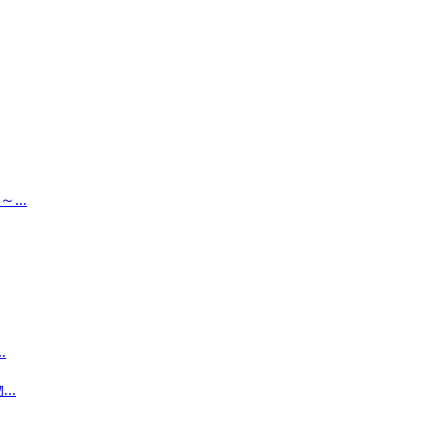
..
.
..