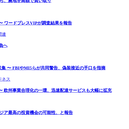
手ら、農地を高額で買い取り
〜 ワードプレスVIPが調査結果を報告
関連
負へ
 〜 FBIやMI5らが共同警告、偽装接近の手口を指摘
ジネス
〜 欧州事業合理化の一環、迅速配達サービスも大幅に拡充
アジア最高の投資機会の可能性、と報告