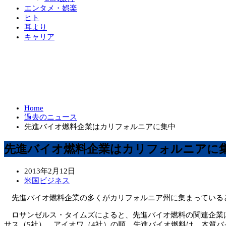
エンタメ・娯楽
ヒト
耳より
キャリア
Home
過去のニュース
先進バイオ燃料企業はカリフォルニアに集中
先進バイオ燃料企業はカリフォルニアに
2013年2月12日
米国ビジネス
先進バイオ燃料企業の多くがカリフォルニア州に集まっていると
ロサンゼルス・タイムズによると、先進バイオ燃料の関連企業は現
サス（5社）、アイオワ（4社）の順。先進バイオ燃料は、木質