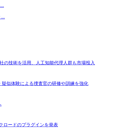
.
..
２社の技術を活用、人工知能代理人群も市場投入
〜 疑似体験による捜査官の研修や訓練を強化
へ
とクロードのプラグインを発表