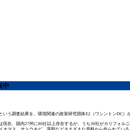
集中
いう調査結果を、環境関連の政策研究団体E2（ワシントンDC）
在、国内27州に80社以上存在するが、うち30社がカリフォルニ
バイオマス、サトウキビ、藻類などさまざまな原料から作られている