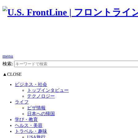
menu
検索:
▲CLOSE
ビジネス・社会
トップインタビュー
テクノロジー
ライフ
ビザ情報
日本への帰国
学び・教育
ヘルス・美容
トラベル・趣味
USA旅行