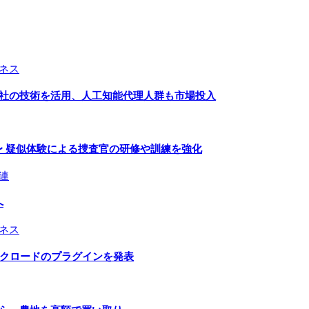
ネス
２社の技術を活用、人工知能代理人群も市場投入
〜 疑似体験による捜査官の研修や訓練を強化
連
へ
ネス
とクロードのプラグインを発表