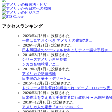
アクセスランキング
2023年4月3日 に投稿された
一度は見ておくべき アメリカの建築7選...
2026年7月21日 に投稿された
日本帰国後のソーシャルセキュリティー請求手続き ～.
2014年8月5日 に投稿された
シリーズアメリカ再発見㉕
シカゴ名物球場アニ...
2017年9月1日 に投稿された
アメリカで話題沸騰
日本発のお菓子・デザート...
2015年12月2日 に投稿された
ドジャース新監督は沖縄生まれ! デーブ・ロバーツ氏..
2026年6月9日 に投稿された
日米物流を支える大手事業者に行政処分〜 米国発貨物.
2018年12月18日 に投稿された
アメリカ人の定番「Air Quotes」？...
2026年8月7日 に投稿された