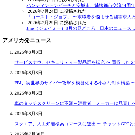
ハンティントンビーチと安城市、姉妹都市交流44周年..
2026年7月24日 に投稿された
「ゴースト・ジョブ」 〜求職者を悩ませる幽霊求人と.
2026年7月29日 に投稿された
Jme（ジェイミー）8月の見どころ、日本のニュース...
アメリカ発ニュース
2026年8月8日
サービスナウ、セキュリティー製品群を拡充 〜 買収した
2026年8月8日
FBI、実世界のサイバー攻撃を模擬化する小さな町を構築 
2026年8月6日
車のタッチスクリーンに不満～消費者、メーカーは見直し
2026年8月3日
スクエア、人工知能検索コマースに進出 〜 チャットGPT
2026年7月30日