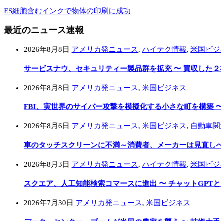
ES細胞含むインクで物体の印刷に成功
最近のニュース速報
2026年8月8日
アメリカ発ニュース
,
ハイテク情報
,
米国ビジ
サービスナウ、セキュリティー製品群を拡充 〜 買収した
2026年8月8日
アメリカ発ニュース
,
米国ビジネス
FBI、実世界のサイバー攻撃を模擬化する小さな町を構築 
2026年8月6日
アメリカ発ニュース
,
米国ビジネス
,
自動車関
車のタッチスクリーンに不満～消費者、メーカーは見直し
2026年8月3日
アメリカ発ニュース
,
ハイテク情報
,
米国ビジ
スクエア、人工知能検索コマースに進出 〜 チャットGPT
2026年7月30日
アメリカ発ニュース
,
米国ビジネス