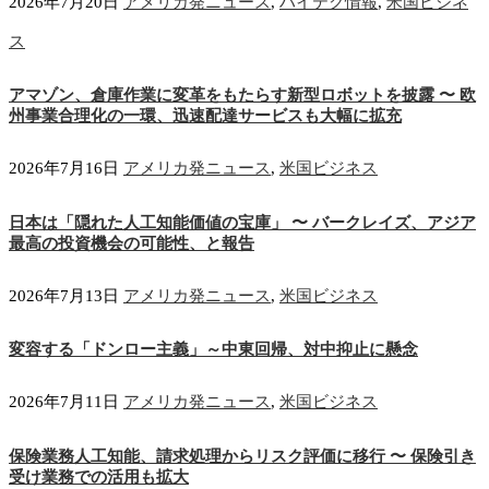
2026年7月20日
アメリカ発ニュース
,
ハイテク情報
,
米国ビジネ
ス
アマゾン、倉庫作業に変革をもたらす新型ロボットを披露 〜 欧
州事業合理化の一環、迅速配達サービスも大幅に拡充
2026年7月16日
アメリカ発ニュース
,
米国ビジネス
日本は「隠れた人工知能価値の宝庫」 〜 バークレイズ、アジア
最高の投資機会の可能性、と報告
2026年7月13日
アメリカ発ニュース
,
米国ビジネス
変容する「ドンロー主義」～中東回帰、対中抑止に懸念
2026年7月11日
アメリカ発ニュース
,
米国ビジネス
保険業務人工知能、請求処理からリスク評価に移行 〜 保険引き
受け業務での活用も拡大