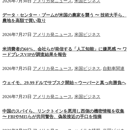
2026年7月30日
アメリカ発ニュース
,
米国ビジネス
データ・センター・ブームが米国の農家を襲う 〜 技術大手ら、
農地を高額で買い取り
2026年7月27日
アメリカ発ニュース
,
米国ビジネス
米消費者の60%、会社らが発信する「人工知能」に嫌悪感 〜 ワ
ードプレスVIPが調査結果を報告
2026年7月25日
アメリカ発ニュース
,
米国ビジネス
,
自動車関連
ウェイモ、29.99ドルでサブスク開始～ウーバーと真っ向勝負へ
2026年7月23日
アメリカ発ニュース
,
米国ビジネス
中国のスパイら、リンクトインを悪用し西側の機密情報を収集
〜 FBIやMI5らが共同警告、偽装接近の手口を指摘