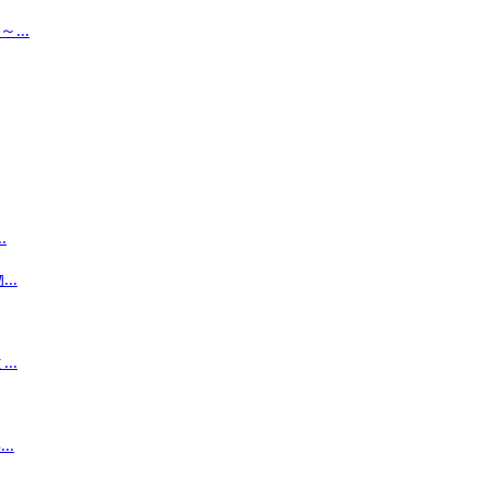
..
.
..
..
.