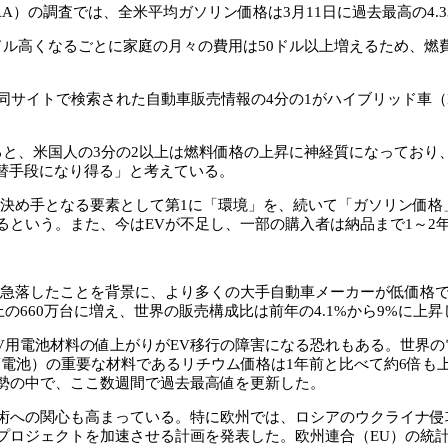
）の調査では、全米平均ガソリン価格は3月11日に過去最高の4.3
ドル高くなるごとに家庭の月々の費用は50ドル以上増えるため、燃
同サイトで検索された自動車販売情報の4分の1がハイブリッド車（
によると、米国人の3分の2以上は燃料価格の上昇に神経質になってお
代替手段になり得る」と考えている。
決め手となる要素として第1に「環境」を、続いて「ガソリン価格
るという。また、今はEVが不足し、一部の購入者は納品まで1～2
年で急落したことを背景に、より多くの大手自動車メーカーが低価
上の660万台に増え、世界の販売構成比は前年の4.1%から9%に上
V用電池材料の値上がりがEV移行の障害になる恐れもある。世界
蓄電池）の重要な材料であるリチウム価格は1年前と比べて約6倍も
勢の中で、ここ数週間で過去最高値を更新した。
術への関心も高まっている。特に欧州では、ロシアのウクライナ侵
ロジェクトを加速させる計画を発表した。欧州連合（EU）の統計