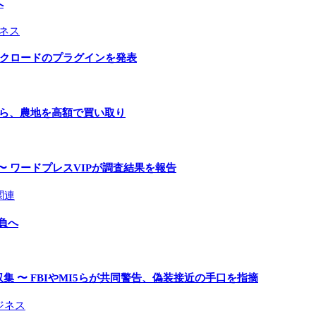
へ
ネス
とクロードのプラグインを発表
手ら、農地を高額で買い取り
〜 ワードプレスVIPが調査結果を報告
関連
負へ
 〜 FBIやMI5らが共同警告、偽装接近の手口を指摘
ジネス