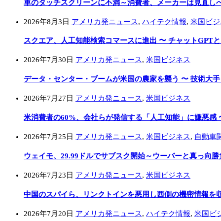
車のタッチスクリーンに不満～消費者、メーカーは見直し
2026年8月3日
アメリカ発ニュース
,
ハイテク情報
,
米国ビジ
スクエア、人工知能検索コマースに進出 〜 チャットGPT
2026年7月30日
アメリカ発ニュース
,
米国ビジネス
データ・センター・ブームが米国の農家を襲う 〜 技術大
2026年7月27日
アメリカ発ニュース
,
米国ビジネス
米消費者の60%、会社らが発信する「人工知能」に嫌悪感 
2026年7月25日
アメリカ発ニュース
,
米国ビジネス
,
自動車
ウェイモ、29.99ドルでサブスク開始～ウーバーと真っ向勝
2026年7月23日
アメリカ発ニュース
,
米国ビジネス
中国のスパイら、リンクトインを悪用し西側の機密情報を収集
2026年7月20日
アメリカ発ニュース
,
ハイテク情報
,
米国ビ