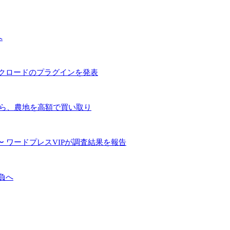
へ
とクロードのプラグインを発表
手ら、農地を高額で買い取り
 ワードプレスVIPが調査結果を報告
負へ