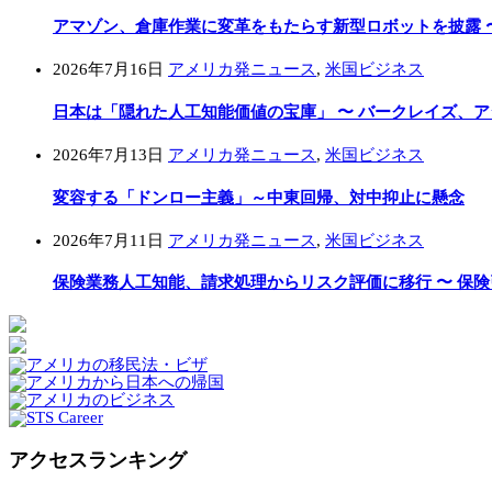
アマゾン、倉庫作業に変革をもたらす新型ロボットを披露 
2026年7月16日
アメリカ発ニュース
,
米国ビジネス
日本は「隠れた人工知能価値の宝庫」 〜 バークレイズ、
2026年7月13日
アメリカ発ニュース
,
米国ビジネス
変容する「ドンロー主義」～中東回帰、対中抑止に懸念
2026年7月11日
アメリカ発ニュース
,
米国ビジネス
保険業務人工知能、請求処理からリスク評価に移行 〜 保
アクセスランキング