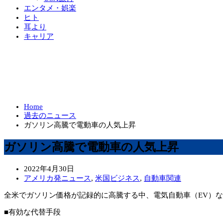
エンタメ・娯楽
ヒト
耳より
キャリア
Home
過去のニュース
ガソリン高騰で電動車の人気上昇
ガソリン高騰で電動車の人気上昇
2022年4月30日
アメリカ発ニュース
,
米国ビジネス
,
自動車関連
全米でガソリン価格が記録的に高騰する中、電気自動車（EV）
■有効な代替手段