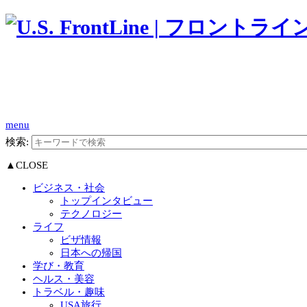
menu
検索:
▲CLOSE
ビジネス・社会
トップインタビュー
テクノロジー
ライフ
ビザ情報
日本への帰国
学び・教育
ヘルス・美容
トラベル・趣味
USA旅行