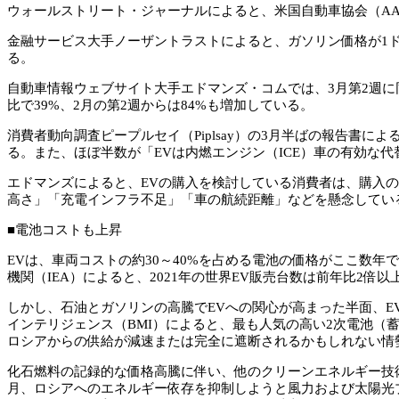
ウォールストリート・ジャーナルによると、米国自動車協会（AAA
金融サービス大手ノーザントラストによると、ガソリン価格が1
る。
自動車情報ウェブサイト大手エドマンズ・コムでは、3月第2週に
比で39%、2月の第2週からは84%も増加している。
消費者動向調査ピープルセイ（Piplsay）の3月半ばの報告書
る。また、ほぼ半数が「EVは内燃エンジン（ICE）車の有効な
エドマンズによると、EVの購入を検討している消費者は、購入の
高さ」「充電インフラ不足」「車の航続距離」などを懸念してい
■電池コストも上昇
EVは、車両コストの約30～40%を占める電池の価格がここ数
機関（IEA）によると、2021年の世界EV販売台数は前年比2倍以
しかし、石油とガソリンの高騰でEVへの関心が高まった半面、E
インテリジェンス（BMI）によると、最も人気の高い2次電池（
ロシアからの供給が減速または完全に遮断されるかもしれない情
化石燃料の記録的な価格高騰に伴い、他のクリーンエネルギー技
月、ロシアへのエネルギー依存を抑制しようと風力および太陽光プ