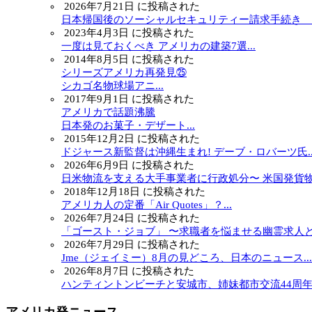
2026年7月21日 に投稿された
日本帰国後のソーシャルセキュリティー請求手続き ～.
2023年4月3日 に投稿された
一度は見ておくべき アメリカの建築7選...
2014年8月5日 に投稿された
シリーズアメリカ再発見㉕
シカゴ名物球場アニ...
2017年9月1日 に投稿された
アメリカで話題沸騰
日本発のお菓子・デザート...
2015年12月2日 に投稿された
ドジャース新監督は沖縄生まれ! デーブ・ロバーツ氏..
2026年6月9日 に投稿された
日米物流を支える大手事業者に行政処分〜 米国発貨物.
2018年12月18日 に投稿された
アメリカ人の定番「Air Quotes」？...
2026年7月24日 に投稿された
「ゴースト・ジョブ」 〜求職者を悩ませる幽霊求人と.
2026年7月29日 に投稿された
Jme（ジェイミー）8月の見どころ、日本のニュース...
2026年8月7日 に投稿された
ハンティントンビーチと安城市、姉妹都市交流44周年..