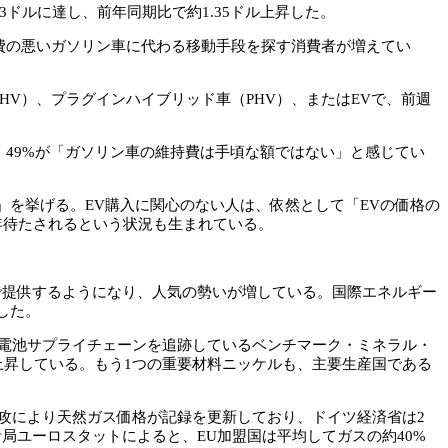
3ドルに達し、前年同期比で約1.35ドル上昇した。
費の悪いガソリン車に代わる移動手段を探す消費者が増えてい
HV）、プラグインハイブリッド車（PHV）、またはEVで、前週
り、49%が「ガソリン車の維持費は手頃な額ではない」と感じてい
」を挙げる。EV購入に関心のない人は、依然として「EVの価格の
年待たされるという状況も生まれている。
格で提供するようになり、人気の勢いが増している。国際エネルギー
昇した。
の電池サプライチェーンを追跡しているベンチマーク・ミネラル・
上昇している。もう1つの重要材料ニッケルも、主要生産国である
攻により天然ガス価格が記録を更新しており、ドイツ経済省は2
局ユーロスタットによると、EU加盟国は平均してガスの約40%