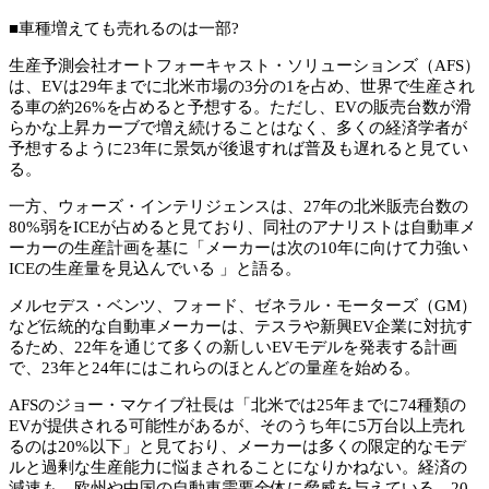
■車種増えても売れるのは一部?
生産予測会社オートフォーキャスト・ソリューションズ（AFS）
は、EVは29年までに北米市場の3分の1を占め、世界で生産され
る車の約26%を占めると予想する。ただし、EVの販売台数が滑
らかな上昇カーブで増え続けることはなく、多くの経済学者が
予想するように23年に景気が後退すれば普及も遅れると見てい
る。
一方、ウォーズ・インテリジェンスは、27年の北米販売台数の
80%弱をICEが占めると見ており、同社のアナリストは自動車メ
ーカーの生産計画を基に「メーカーは次の10年に向けて力強い
ICEの生産量を見込んでいる 」と語る。
メルセデス・ベンツ、フォード、ゼネラル・モーターズ（GM）
など伝統的な自動車メーカーは、テスラや新興EV企業に対抗す
るため、22年を通じて多くの新しいEVモデルを発表する計画
で、23年と24年にはこれらのほとんどの量産を始める。
AFSのジョー・マケイブ社長は「北米では25年までに74種類の
EVが提供される可能性があるが、そのうち年に5万台以上売れ
るのは20%以下」と見ており、メーカーは多くの限定的なモデ
ルと過剰な生産能力に悩まされることになりかねない。経済の
減速も、欧州や中国の自動車需要全体に脅威を与えている。20