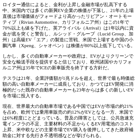
ロイター通信によると、金利が上昇し金融市場が乱高下する
中、米国内では多くの新興EV企業の株価が下落し、21年の上場
直後は市場価値がフォードより高かったリビアン・オートモー
ティブ（Rivian Automotive、カリフォルニア州）はこの1年で
70%以上も値を下げた。英アライバル（Arrival）は1年以内に資
金が底を突くと警告し、ルシッド・グループ（Lucid Group、加
州）は高級EV「エア」の製造に苦戦、米国で上場する中国の小
鵬汽車（Xpeng、シャオペン）は株価が80%以上低下している。
しかし、多くの自動車メーカーや政府は、EVがよりクリーンで
安全な輸送手段を提供すると信じており、欧州諸国やカリフォ
ルニア州は35年でICEの新車販売を終了する方針だ。
テスラは21年、企業評価額が1兆ドルを超え、世界で最も時価総
額の高い自動車メーカーに成長しており、かつてはEV開発に消
極的だった既存の自動車メーカーも23年からは多くの新しいEV
を市場に投入する。
現在、世界最大の自動車市場である中国ではEVが市場の約21%
を占め、欧州では乗用車販売の約12%がEVとなる一方、米国で
は6%程度にとどまっている。普及の障害としては、公共急速充
電インフラの不足、主要材料の不足からくるEV用電池のコスト
上昇、米中欧などの主要市場でEV購入を後押ししてきた政府補
助金に対する先行き不透明感などが挙げられる。