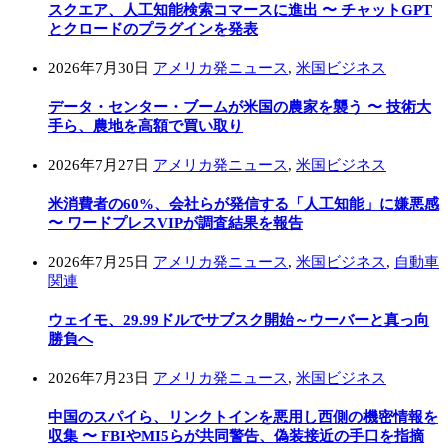
スクエア、人工知能検索コマースに進出 〜 チャットGPT
とクロードのプラグインを発表
2026年7月30日
アメリカ発ニュース
,
米国ビジネス
データ・センター・ブームが米国の農家を襲う 〜 技術大
手ら、農地を高額で買い取り
2026年7月27日
アメリカ発ニュース
,
米国ビジネス
米消費者の60%、会社らが発信する「人工知能」に嫌悪感
〜 ワードプレスVIPが調査結果を報告
2026年7月25日
アメリカ発ニュース
,
米国ビジネス
,
自動車
関連
ウェイモ、29.99ドルでサブスク開始～ウーバーと真っ向
勝負へ
2026年7月23日
アメリカ発ニュース
,
米国ビジネス
中国のスパイら、リンクトインを悪用し西側の機密情報を
収集 〜 FBIやMI5らが共同警告、偽装接近の手口を指摘