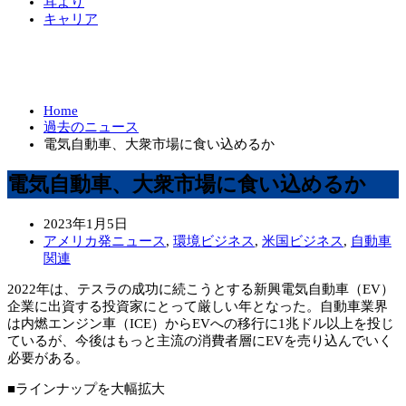
耳より
キャリア
Home
過去のニュース
電気自動車、大衆市場に食い込めるか
電気自動車、大衆市場に食い込めるか
2023年1月5日
アメリカ発ニュース
,
環境ビジネス
,
米国ビジネス
,
自動車
関連
2022年は、テスラの成功に続こうとする新興電気自動車（EV）
企業に出資する投資家にとって厳しい年となった。自動車業界
は内燃エンジン車（ICE）からEVへの移行に1兆ドル以上を投じ
ているが、今後はもっと主流の消費者層にEVを売り込んでいく
必要がある。
■ラインナップを大幅拡大