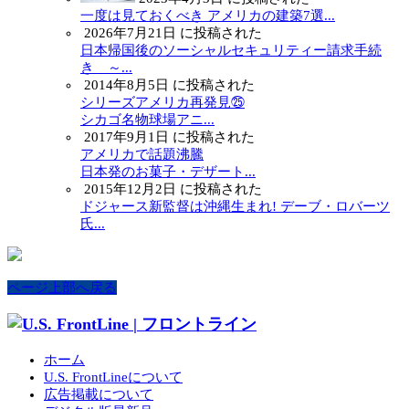
一度は見ておくべき アメリカの建築7選...
2026年7月21日 に投稿された
日本帰国後のソーシャルセキュリティー請求手続
き ～...
2014年8月5日 に投稿された
シリーズアメリカ再発見㉕
シカゴ名物球場アニ...
2017年9月1日 に投稿された
アメリカで話題沸騰
日本発のお菓子・デザート...
2015年12月2日 に投稿された
ドジャース新監督は沖縄生まれ! デーブ・ロバーツ
氏...
ページ上部へ戻る
ホーム
U.S. FrontLineについて
広告掲載について