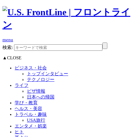
menu
検索:
▲CLOSE
ビジネス・社会
トップインタビュー
テクノロジー
ライフ
ビザ情報
日本への帰国
学び・教育
ヘルス・美容
トラベル・趣味
USA旅行
エンタメ・娯楽
ヒト