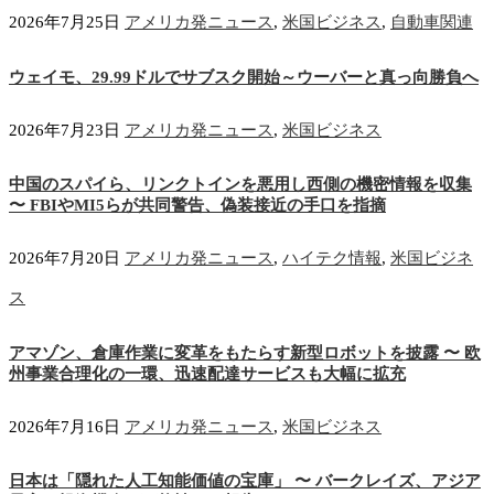
2026年7月25日
アメリカ発ニュース
,
米国ビジネス
,
自動車関連
ウェイモ、29.99ドルでサブスク開始～ウーバーと真っ向勝負へ
2026年7月23日
アメリカ発ニュース
,
米国ビジネス
中国のスパイら、リンクトインを悪用し西側の機密情報を収集
〜 FBIやMI5らが共同警告、偽装接近の手口を指摘
2026年7月20日
アメリカ発ニュース
,
ハイテク情報
,
米国ビジネ
ス
アマゾン、倉庫作業に変革をもたらす新型ロボットを披露 〜 欧
州事業合理化の一環、迅速配達サービスも大幅に拡充
2026年7月16日
アメリカ発ニュース
,
米国ビジネス
日本は「隠れた人工知能価値の宝庫」 〜 バークレイズ、アジア