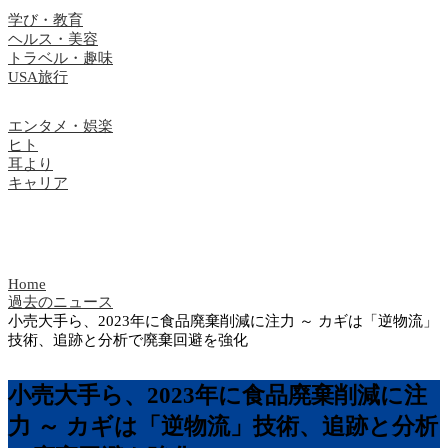
学び・教育
ヘルス・美容
トラベル・趣味
USA旅行
エンタメ・娯楽
ヒト
耳より
キャリア
Home
過去のニュース
小売大手ら、2023年に食品廃棄削減に注力 ～ カギは「逆物流」
技術、追跡と分析で廃棄回避を強化
小売大手ら、2023年に食品廃棄削減に注
力 ～ カギは「逆物流」技術、追跡と分析