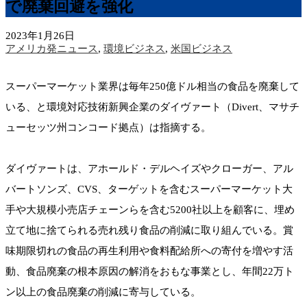
で廃棄回避を強化
2023年1月26日
アメリカ発ニュース
,
環境ビジネス
,
米国ビジネス
スーパーマーケット業界は毎年250億ドル相当の食品を廃棄して
いる、と環境対応技術新興企業のダイヴァート（Divert、マサチ
ューセッツ州コンコード拠点）は指摘する。
ダイヴァートは、アホールド・デルヘイズやクローガー、アル
バートソンズ、CVS、ターゲットを含むスーパーマーケット大
手や大規模小売店チェーンらを含む5200社以上を顧客に、埋め
立て地に捨てられる売れ残り食品の削減に取り組んでいる。賞
味期限切れの食品の再生利用や食料配給所への寄付を増やす活
動、食品廃棄の根本原因の解消をおもな事業とし、年間22万ト
ン以上の食品廃棄の削減に寄与している。