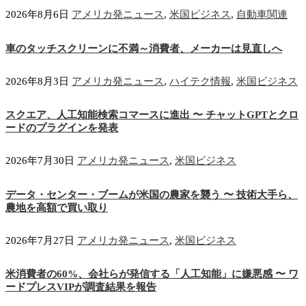
2026年8月6日
アメリカ発ニュース
,
米国ビジネス
,
自動車関連
車のタッチスクリーンに不満～消費者、メーカーは見直しへ
2026年8月3日
アメリカ発ニュース
,
ハイテク情報
,
米国ビジネス
スクエア、人工知能検索コマースに進出 〜 チャットGPTとクロ
ードのプラグインを発表
2026年7月30日
アメリカ発ニュース
,
米国ビジネス
データ・センター・ブームが米国の農家を襲う 〜 技術大手ら、
農地を高額で買い取り
2026年7月27日
アメリカ発ニュース
,
米国ビジネス
米消費者の60%、会社らが発信する「人工知能」に嫌悪感 〜 ワ
ードプレスVIPが調査結果を報告