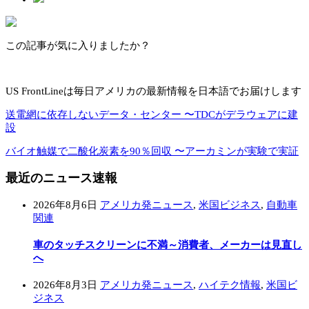
この記事が気に入りましたか？
US FrontLineは毎日アメリカの最新情報を日本語でお届けします
送電網に依存しないデータ・センター 〜TDCがデラウェアに建
設
バイオ触媒で二酸化炭素を90％回収 〜アーカミンが実験で実証
最近のニュース速報
2026年8月6日
アメリカ発ニュース
,
米国ビジネス
,
自動車
関連
車のタッチスクリーンに不満～消費者、メーカーは見直し
へ
2026年8月3日
アメリカ発ニュース
,
ハイテク情報
,
米国ビ
ジネス