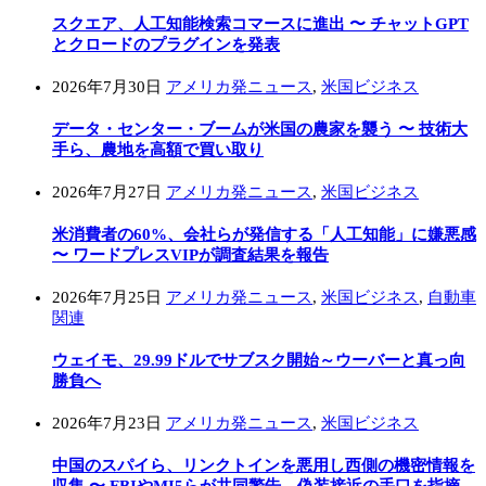
スクエア、人工知能検索コマースに進出 〜 チャットGPT
とクロードのプラグインを発表
2026年7月30日
アメリカ発ニュース
,
米国ビジネス
データ・センター・ブームが米国の農家を襲う 〜 技術大
手ら、農地を高額で買い取り
2026年7月27日
アメリカ発ニュース
,
米国ビジネス
米消費者の60%、会社らが発信する「人工知能」に嫌悪感
〜 ワードプレスVIPが調査結果を報告
2026年7月25日
アメリカ発ニュース
,
米国ビジネス
,
自動車
関連
ウェイモ、29.99ドルでサブスク開始～ウーバーと真っ向
勝負へ
2026年7月23日
アメリカ発ニュース
,
米国ビジネス
中国のスパイら、リンクトインを悪用し西側の機密情報を
収集 〜 FBIやMI5らが共同警告、偽装接近の手口を指摘