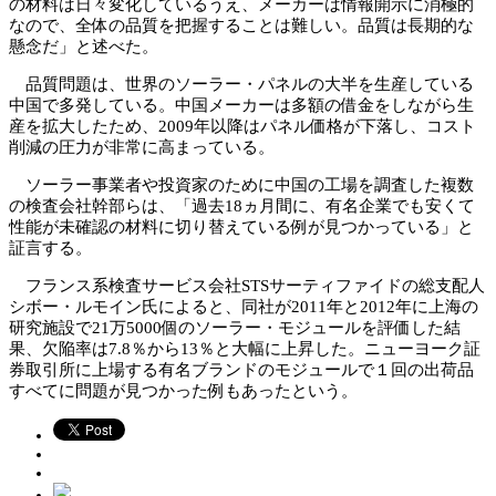
の材料は日々変化しているうえ、メーカーは情報開示に消極的
なので、全体の品質を把握することは難しい。品質は長期的な
懸念だ」と述べた。
品質問題は、世界のソーラー・パネルの大半を生産している
中国で多発している。中国メーカーは多額の借金をしながら生
産を拡大したため、2009年以降はパネル価格が下落し、コスト
削減の圧力が非常に高まっている。
ソーラー事業者や投資家のために中国の工場を調査した複数
の検査会社幹部らは、「過去18ヵ月間に、有名企業でも安くて
性能が未確認の材料に切り替えている例が見つかっている」と
証言する。
フランス系検査サービス会社STSサーティファイドの総支配人
シボー・ルモイン氏によると、同社が2011年と2012年に上海の
研究施設で21万5000個のソーラー・モジュールを評価した結
果、欠陥率は7.8％から13％と大幅に上昇した。ニューヨーク証
券取引所に上場する有名ブランドのモジュールで１回の出荷品
すべてに問題が見つかった例もあったという。