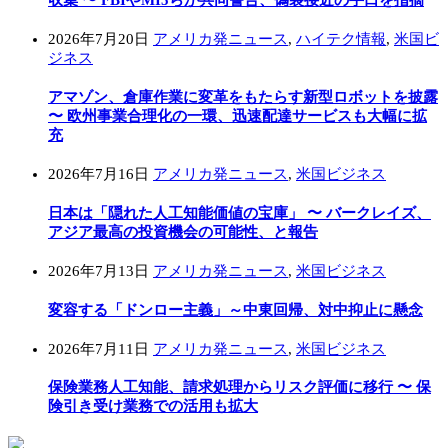
2026年7月20日
アメリカ発ニュース
,
ハイテク情報
,
米国ビ
ジネス
アマゾン、倉庫作業に変革をもたらす新型ロボットを披露
〜 欧州事業合理化の一環、迅速配達サービスも大幅に拡
充
2026年7月16日
アメリカ発ニュース
,
米国ビジネス
日本は「隠れた人工知能価値の宝庫」 〜 バークレイズ、
アジア最高の投資機会の可能性、と報告
2026年7月13日
アメリカ発ニュース
,
米国ビジネス
変容する「ドンロー主義」～中東回帰、対中抑止に懸念
2026年7月11日
アメリカ発ニュース
,
米国ビジネス
保険業務人工知能、請求処理からリスク評価に移行 〜 保
険引き受け業務での活用も拡大