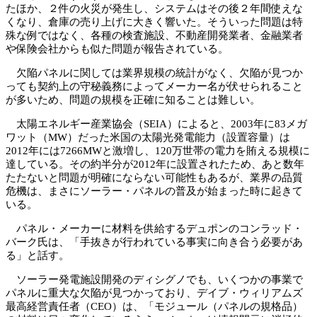
たほか、２件の火災が発生し、システムはその後２年間使えな
くなり、倉庫の売り上げに大きく響いた。そういった問題は特
殊な例ではなく、各種の検査施設、不動産開発業者、金融業者
や保険会社からも似た問題が報告されている。
欠陥パネルに関しては業界規模の統計がなく、欠陥が見つか
っても契約上の守秘義務によってメーカー名が伏せられること
が多いため、問題の規模を正確に知ることは難しい。
太陽エネルギー産業協会（SEIA）によると、2003年に83メガ
ワット（MW）だった米国の太陽光発電能力（設置容量）は
2012年には7266MWと激増し、120万世帯の電力を賄える規模に
達している。その約半分が2012年に設置されたため、あと数年
たたないと問題が明確にならない可能性もあるが、業界の品質
危機は、まさにソーラー・パネルの普及が始まった時に起きて
いる。
パネル・メーカーに材料を供給するデュポンのコンラッド・
バーク氏は、「手抜きが行われている事実に向き合う必要があ
る」と話す。
ソーラー発電施設開発のディシグノでも、いくつかの事業で
パネルに重大な欠陥が見つかっており、デイブ・ウィリアムズ
最高経営責任者（CEO）は、「モジュール（パネルの規格品）