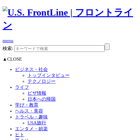
menu
検索:
▲CLOSE
ビジネス・社会
トップインタビュー
テクノロジー
ライフ
ビザ情報
日本への帰国
学び・教育
ヘルス・美容
トラベル・趣味
USA旅行
エンタメ・娯楽
ヒト