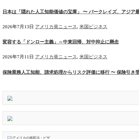
日本は「隠れた人工知能価値の宝庫」 〜 バークレイズ、アジア
2026年7月13日
アメリカ発ニュース
,
米国ビジネス
変容する「ドンロー主義」～中東回帰、対中抑止に懸念
2026年7月11日
アメリカ発ニュース
,
米国ビジネス
保険業務人工知能、請求処理からリスク評価に移行 〜 保険引き