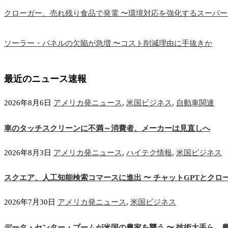
クローガー、売れ残り食品で発電 〜環境対応を強化するスーパ
ソーラー・パネルの欠陥が急増 〜コスト削減理由に手抜きか
最近のニュース速報
2026年8月6日
アメリカ発ニュース
,
米国ビジネス
,
自動車関連
車のタッチスクリーンに不満～消費者、メーカーは見直しへ
2026年8月3日
アメリカ発ニュース
,
ハイテク情報
,
米国ビジネス
スクエア、人工知能検索コマースに進出 〜 チャットGPTとクロ
2026年7月30日
アメリカ発ニュース
,
米国ビジネス
データ・センター・ブームが米国の農家を襲う 〜 技術大手ら、