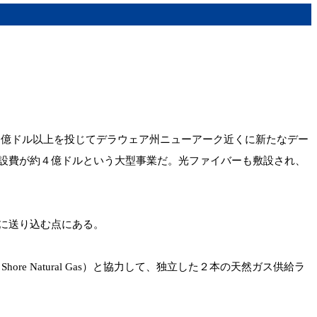
は、10億ドル以上を投じてデラウェア州ニューアーク近くに新たなデー
設費が約４億ドルという大型事業だ。光ファイバーも敷設され、
に送り込む点にある。
e Natural Gas）と協力して、独立した２本の天然ガス供給ラ