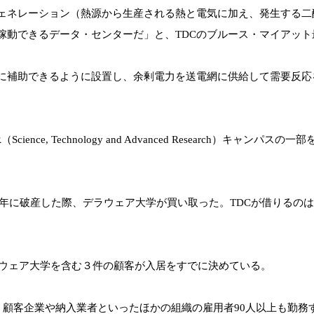
ネレーション（熱源から生産される熱と電気に加え、発生する二
稼動できるデータ・センターだ」と、TDCのブルース・マイアット
補助できるように設置し、余剰電力を送電網に供給して需要反応
e, Technology and Advanced Research）キ
09年に破産した際、デラウェア大学が買い取った。TDCが借りるの
ラウェア大学を含む３件の顧客が入居をすでに決めている。
、顧客企業や納入業者といったほかの組織の雇用者90人以上も勤務