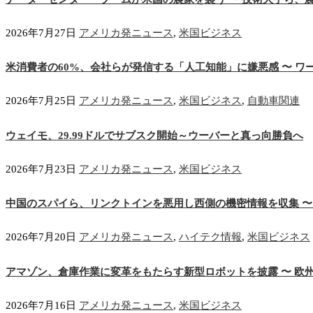
2026年7月27日
アメリカ発ニュース
,
米国ビジネス
米消費者の60%、会社らが発信する「人工知能」に嫌悪感 〜 ワ
2026年7月25日
アメリカ発ニュース
,
米国ビジネス
,
自動車関連
ウェイモ、29.99ドルでサブスク開始～ウーバーと真っ向勝負へ
2026年7月23日
アメリカ発ニュース
,
米国ビジネス
中国のスパイら、リンクトインを悪用し西側の機密情報を収集 〜 
2026年7月20日
アメリカ発ニュース
,
ハイテク情報
,
米国ビジネス
アマゾン、倉庫作業に変革をもたらす新型ロボットを披露 〜 欧
2026年7月16日
アメリカ発ニュース
,
米国ビジネス