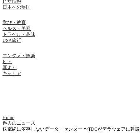
ビザ情報
日本への帰国
学び・教育
ヘルス・美容
トラベル・趣味
USA旅行
エンタメ・娯楽
ヒト
耳より
キャリア
Home
過去のニュース
送電網に依存しないデータ・センター 〜TDCがデラウェアに建設