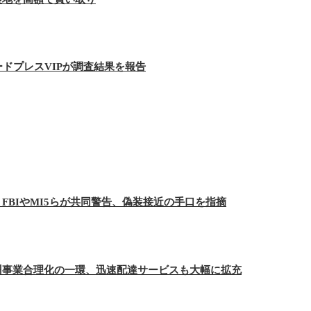
ードプレスVIPが調査結果を報告
FBIやMI5らが共同警告、偽装接近の手口を指摘
州事業合理化の一環、迅速配達サービスも大幅に拡充