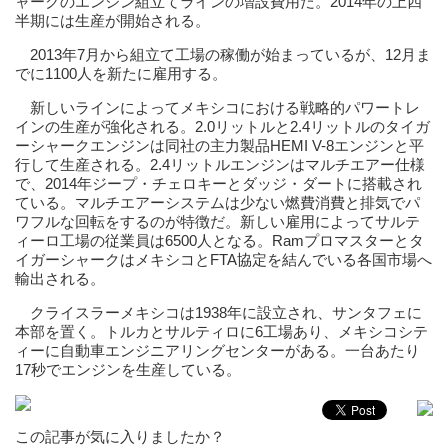
ャークのエンジン組立てラインの増設費用だ。2014年の上四
半期には生産が開始される。
2013年7月から組立て工場の稼働が始まっているが、12月ま
でに1100人を新たに雇用する。
新しいラインによってメキシコにおける戦略的パワートレ
インの生産が強化される。2.0リットルと2.4リットルのタイガ
ーシャークエンジンは同社の主力製品HEMI V-8エンジンと平
行して生産される。2.4リットルエンジンはマルチエアー仕様
で、2014年ジープ・チェロキーとダッジ・ダートに搭載され
ている。マルチエアーシステムは少ない燃費消費と排気でパ
ワフルな回転をするのが特徴だ。新しい雇用によってサルテ
ィーロ工場の従業員は6500人となる。Ramプロマスターとタ
イガーシャークはメキシコとFTA協定を結んでいる各国市場へ
輸出される。
クライスラーメキシコは1938年に設立され、サンタフェに
本部を置く。トルカとサルティロに6工場あり、メキシコシテ
ィーに自動車エンジニアリングセンターがある。一台あたり
17秒でエンジンを生産している。
この記事が気に入りましたか？