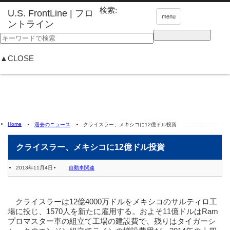
検索:
menu
▲CLOSE
Home
過去のニュース
クライスラー、メキシコに12億ドル投資
クライスラー、メキシコに12億ドル投資
2013年11月4日
自動車関連
クライスラーは12億4000万ドルをメキシコのサルティロ工
場に投じ、1570人を新たに雇用する。およそ11億ドルはRam
プロマスター車の組立て工場の建設費で、残りはタイガーシ