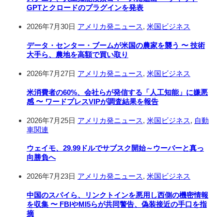
GPTとクロードのプラグインを発表
2026年7月30日
アメリカ発ニュース
,
米国ビジネス
データ・センター・ブームが米国の農家を襲う 〜 技術
大手ら、農地を高額で買い取り
2026年7月27日
アメリカ発ニュース
,
米国ビジネス
米消費者の60%、会社らが発信する「人工知能」に嫌悪
感 〜 ワードプレスVIPが調査結果を報告
2026年7月25日
アメリカ発ニュース
,
米国ビジネス
,
自動
車関連
ウェイモ、29.99ドルでサブスク開始～ウーバーと真っ
向勝負へ
2026年7月23日
アメリカ発ニュース
,
米国ビジネス
中国のスパイら、リンクトインを悪用し西側の機密情報
を収集 〜 FBIやMI5らが共同警告、偽装接近の手口を指
摘