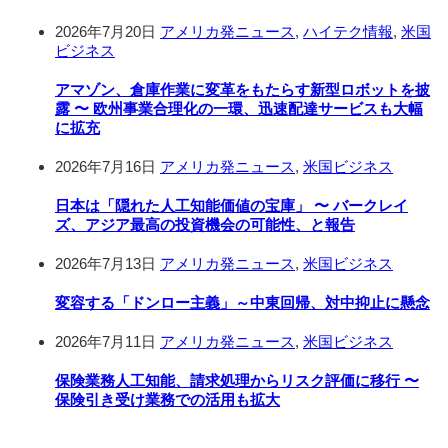
2026年7月20日
アメリカ発ニュース
,
ハイテク情報
,
米国
ビジネス
アマゾン、倉庫作業に変革をもたらす新型ロボットを披
露 〜 欧州事業合理化の一環、迅速配達サービスも大幅
に拡充
2026年7月16日
アメリカ発ニュース
,
米国ビジネス
日本は「隠れた人工知能価値の宝庫」 〜 バークレイ
ズ、アジア最高の投資機会の可能性、と報告
2026年7月13日
アメリカ発ニュース
,
米国ビジネス
変容する「ドンロー主義」～中東回帰、対中抑止に懸念
2026年7月11日
アメリカ発ニュース
,
米国ビジネス
保険業務人工知能、請求処理からリスク評価に移行 〜
保険引き受け業務での活用も拡大