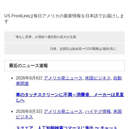
US FrontLineは毎日アメリカの最新情報を日本語でお届けしま
す
「車なし世帯」が増加〜選択肢の拡大が主因
日産、志賀氏は副会長〜COO職務は3副社長に
最近のニュース速報
2026年8月6日
アメリカ発ニュース
,
米国ビジネス
,
自動
車関連
車のタッチスクリーンに不満～消費者、メーカーは見直
しへ
2026年8月3日
アメリカ発ニュース
,
ハイテク情報
,
米国
ビジネス
スクエア、人工知能検索コマースに進出 〜 チャット