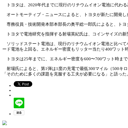
トヨタは、2020年代までに現行のリチウムイオン電池に代わ
オートモーティブ・ニュースによると、トヨタが新たに開発した
専務役員・技術開発本部本部長の奥平総一郎氏によると、トヨタ
トヨタで電池研究を指揮する射場英紀氏は、コインサイズの新型
ソリッドステート電池は、現行のリチウムイオン電池と比べて小
ード電池を上回る。エネルギー密度もリッター当たり400ワット
トヨタは25年までに、エネルギー密度を600〜700ワット時ま
射場氏によると、第1弾は1度の充電で最低300マイル（500キ
「そのために多くの課題を克服する工夫が必要になる」と語った