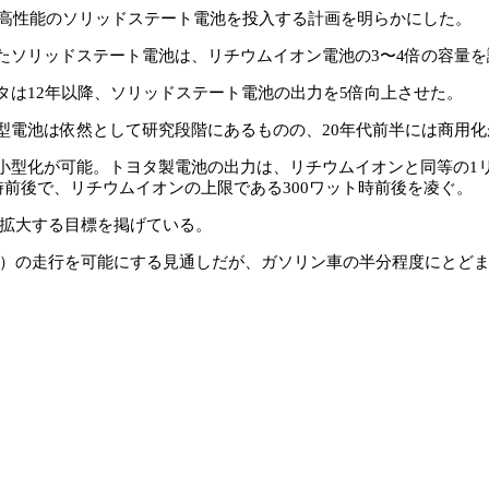
る高性能のソリッドステート電池を投入する計画を明らかにした。
ソリッドステート電池は、リチウムイオン電池の3〜4倍の容量を誇
は12年以降、ソリッドステート電池の出力を5倍向上させた。
電池は依然として研究段階にあるものの、20年代前半には商用化
型化が可能。トヨタ製電池の出力は、リチウムイオンと同等の1リッ
時前後で、リチウムイオンの上限である300ワット時前後を凌ぐ。
で拡大する目標を掲げている。
ロ）の走行を可能にする見通しだが、ガソリン車の半分程度にとどま
。