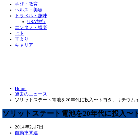
学び・教育
ヘルス・美容
トラベル・趣味
USA旅行
エンタメ・娯楽
ヒト
耳より
キャリア
Home
過去のニュース
ソリットステート電池を20年代に投入〜トヨタ、リチウム
ソリットステート電池を20年代に投入〜
2014年2月7日
自動車関連