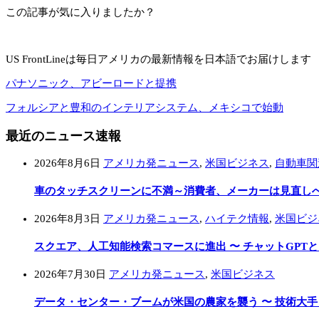
この記事が気に入りましたか？
US FrontLineは毎日アメリカの最新情報を日本語でお届けします
パナソニック、アビーロードと提携
フォルシアと豊和のインテリアシステム、メキシコで始動
最近のニュース速報
2026年8月6日
アメリカ発ニュース
,
米国ビジネス
,
自動車関
車のタッチスクリーンに不満～消費者、メーカーは見直し
2026年8月3日
アメリカ発ニュース
,
ハイテク情報
,
米国ビジ
スクエア、人工知能検索コマースに進出 〜 チャットGPT
2026年7月30日
アメリカ発ニュース
,
米国ビジネス
データ・センター・ブームが米国の農家を襲う 〜 技術大