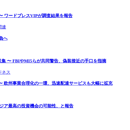
〜 ワードプレスVIPが調査結果を報告
関連
負へ
 〜 FBIやMI5らが共同警告、偽装接近の手口を指摘
ジネス
〜 欧州事業合理化の一環、迅速配達サービスも大幅に拡充
アジア最高の投資機会の可能性、と報告