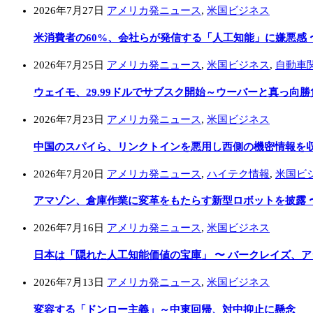
2026年7月27日
アメリカ発ニュース
,
米国ビジネス
米消費者の60%、会社らが発信する「人工知能」に嫌悪感 
2026年7月25日
アメリカ発ニュース
,
米国ビジネス
,
自動車
ウェイモ、29.99ドルでサブスク開始～ウーバーと真っ向勝
2026年7月23日
アメリカ発ニュース
,
米国ビジネス
中国のスパイら、リンクトインを悪用し西側の機密情報を収集
2026年7月20日
アメリカ発ニュース
,
ハイテク情報
,
米国ビ
アマゾン、倉庫作業に変革をもたらす新型ロボットを披露 
2026年7月16日
アメリカ発ニュース
,
米国ビジネス
日本は「隠れた人工知能価値の宝庫」 〜 バークレイズ、
2026年7月13日
アメリカ発ニュース
,
米国ビジネス
変容する「ドンロー主義」～中東回帰、対中抑止に懸念