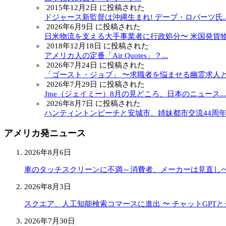
2015年12月2日 に投稿された
ドジャース新監督は沖縄生まれ! デーブ・ロバーツ氏..
2026年6月9日 に投稿された
日米物流を支える大手事業者に行政処分〜 米国発貨物.
2018年12月18日 に投稿された
アメリカ人の定番「Air Quotes」？...
2026年7月24日 に投稿された
「ゴースト・ジョブ」 〜求職者を悩ませる幽霊求人と.
2026年7月29日 に投稿された
Jme（ジェイミー）8月の見どころ、日本のニュース...
2026年8月7日 に投稿された
ハンティントンビーチと安城市、姉妹都市交流44周年..
アメリカ発ニュース
2026年8月6日
車のタッチスクリーンに不満～消費者、メーカーは見直し
2026年8月3日
スクエア、人工知能検索コマースに進出 〜 チャットGPT
2026年7月30日