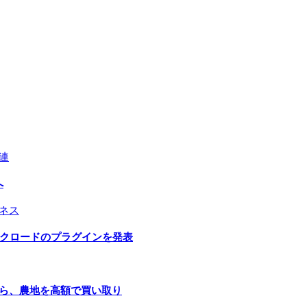
連
へ
ネス
とクロードのプラグインを発表
手ら、農地を高額で買い取り