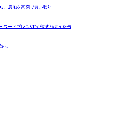
手ら、農地を高額で買い取り
 ワードプレスVIPが調査結果を報告
負へ