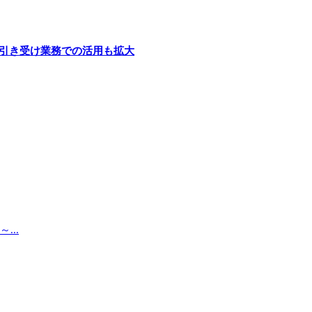
険引き受け業務での活用も拡大
..