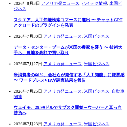
2026年8月3日
アメリカ発ニュース
,
ハイテク情報
,
米国ビ
ジネス
スクエア、人工知能検索コマースに進出 〜 チャットGPT
とクロードのプラグインを発表
2026年7月30日
アメリカ発ニュース
,
米国ビジネス
データ・センター・ブームが米国の農家を襲う 〜 技術大
手ら、農地を高額で買い取り
2026年7月27日
アメリカ発ニュース
,
米国ビジネス
米消費者の60%、会社らが発信する「人工知能」に嫌悪感
〜 ワードプレスVIPが調査結果を報告
2026年7月25日
アメリカ発ニュース
,
米国ビジネス
,
自動車
関連
ウェイモ、29.99ドルでサブスク開始～ウーバーと真っ向
勝負へ
2026年7月23日
アメリカ発ニュース
,
米国ビジネス