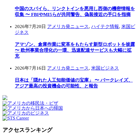
中国のスパイら、リンクトインを悪用し西側の機密情報を
収集 〜 FBIやMI5らが共同警告、偽装接近の手口を指摘
2026年7月20日
アメリカ発ニュース
,
ハイテク情報
,
米国ビ
ジネス
アマゾン、倉庫作業に変革をもたらす新型ロボットを披露
〜 欧州事業合理化の一環、迅速配達サービスも大幅に拡
充
2026年7月16日
アメリカ発ニュース
,
米国ビジネス
日本は「隠れた人工知能価値の宝庫」 〜 バークレイズ、
アジア最高の投資機会の可能性、と報告
アクセスランキング