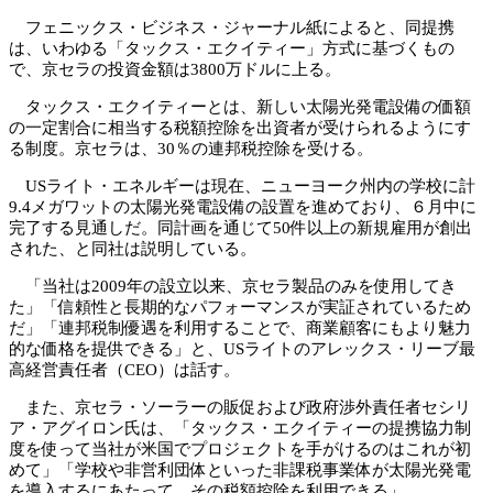
フェニックス・ビジネス・ジャーナル紙によると、同提携
は、いわゆる「タックス・エクイティー」方式に基づくもの
で、京セラの投資金額は3800万ドルに上る。
タックス・エクイティーとは、新しい太陽光発電設備の価額
の一定割合に相当する税額控除を出資者が受けられるようにす
る制度。京セラは、30％の連邦税控除を受ける。
USライト・エネルギーは現在、ニューヨーク州内の学校に計
9.4メガワットの太陽光発電設備の設置を進めており、６月中に
完了する見通しだ。同計画を通じて50件以上の新規雇用が創出
された、と同社は説明している。
「当社は2009年の設立以来、京セラ製品のみを使用してき
た」「信頼性と長期的なパフォーマンスが実証されているため
だ」「連邦税制優遇を利用することで、商業顧客にもより魅力
的な価格を提供できる」と、USライトのアレックス・リーブ最
高経営責任者（CEO）は話す。
また、京セラ・ソーラーの販促および政府渉外責任者セシリ
ア・アグイロン氏は、「タックス・エクイティーの提携協力制
度を使って当社が米国でプロジェクトを手がけるのはこれが初
めて」「学校や非営利団体といった非課税事業体が太陽光発電
を導入するにあたって、その税額控除を利用できる」。