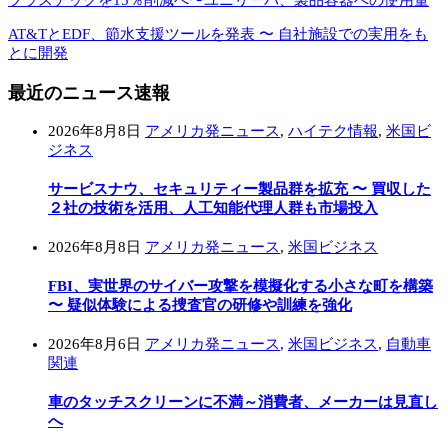
プラスチックを15％削減へ〜ユニリーバ、製品容器への使用量
AT&TとEDF、節水支援ツールを発表 〜 自社施設での実用をも
とに開発
最近のニュース速報
2026年8月8日
アメリカ発ニュース
,
ハイテク情報
,
米国ビ
ジネス
サービスナウ、セキュリティー製品群を拡充 〜 買収した
２社の技術を活用、人工知能代理人群も市場投入
2026年8月8日
アメリカ発ニュース
,
米国ビジネス
FBI、実世界のサイバー攻撃を模擬化する小さな町を構築
〜 疑似体験による捜査官の研修や訓練を強化
2026年8月6日
アメリカ発ニュース
,
米国ビジネス
,
自動車
関連
車のタッチスクリーンに不満～消費者、メーカーは見直し
へ