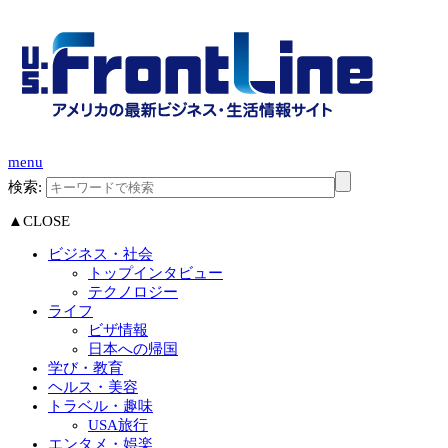
menu
検索:
▲CLOSE
ビジネス・社会
トップインタビュー
テクノロジー
ライフ
ビザ情報
日本への帰国
学び・教育
ヘルス・美容
トラベル・趣味
USA旅行
エンタメ・娯楽