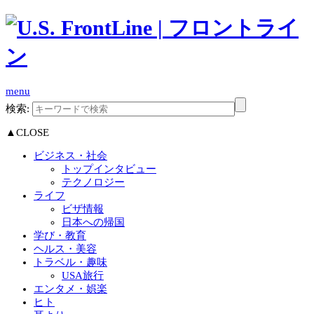
menu
検索:
▲CLOSE
ビジネス・社会
トップインタビュー
テクノロジー
ライフ
ビザ情報
日本への帰国
学び・教育
ヘルス・美容
トラベル・趣味
USA旅行
エンタメ・娯楽
ヒト