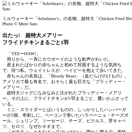
ミルウォーキー「Sobelman’s」の名物、超特大「Chicken Fried Bloo
Photo © Mirei Sato
出たっ! 超特大メアリー
フライドチキンまるごと1羽
「YEEーHAW!」
周りから、一斉にカウボーイのような歓声がわいた。
産まれたばかりの赤ちゃんと初めて対面するような気持ち
で、待つ私。ウェイトレスが、ベイビーを抱えて歩いてきた。
赤ちゃんの名前は、「Bloody Beast」（血だらけのけもの）。
アメリカで最も有名で、おそらく最も巨大な「ブラッディー・
メアリー」だ。
超特大ジャグになみなみと注がれたブラッディー・メアリ
ー。その上に、フライドチキンが1羽まるごと、覆いかぶさって
いる。
ミニ・スライダーとはいうものの、しっかりしたハンバーガ
ーが2個、串刺しに。ベーコンで巻いたハラペーニョ・チーズボ
ール、シュリンプ、ソーセージ、チーズ、ピクルス、芽キャベ
ツ、セロリ、なぜかネギまで。