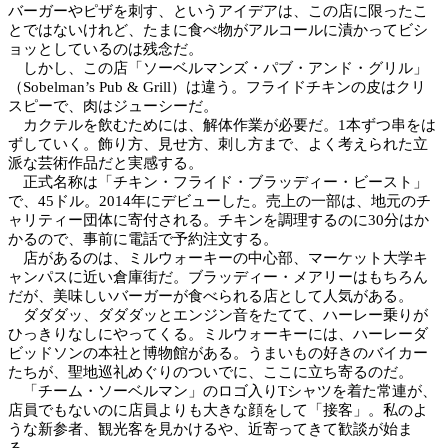
バーガーやピザを刺す、というアイデアは、この店に限ったこ
とではないけれど、たまに食べ物がアルコールに漬かってビシ
ョッとしているのは残念だ。
しかし、この店「ソーベルマンズ・パブ・アンド・グリル」
（Sobelman’s Pub & Grill）は違う。フライドチキンの皮はクリ
スピーで、肉はジューシーだ。
カクテルを飲むためには、解体作業が必要だ。1本ずつ串をは
ずしていく。飾り方、見せ方、刺し方まで、よく考えられた立
派な芸術作品だと実感する。
正式名称は「チキン・フライド・ブラッディー・ビースト」
で、45ドル。2014年にデビューした。売上の一部は、地元のチ
ャリティー団体に寄付される。チキンを調理するのに30分はか
かるので、事前に電話で予約注文する。
店があるのは、ミルウォーキーの中心部、マーケット大学キ
ャンパスに近い倉庫街だ。ブラッディー・メアリーはもちろん
だが、美味しいバーガーが食べられる店として人気がある。
ダダダッ、ダダダッとエンジン音をたてて、ハーレー乗りが
ひっきりなしにやってくる。ミルウォーキーには、ハーレーダ
ビッドソンの本社と博物館がある。うまいもの好きのバイカー
たちが、聖地巡礼めぐりのついでに、ここに立ち寄るのだ。
「チーム・ソーベルマン」のロゴ入りTシャツを着た常連が、
店員でもないのに店員よりも大きな顔をして「接客」。私のよ
うな新参者、観光客を見かけるや、近寄ってきて歓談が始ま