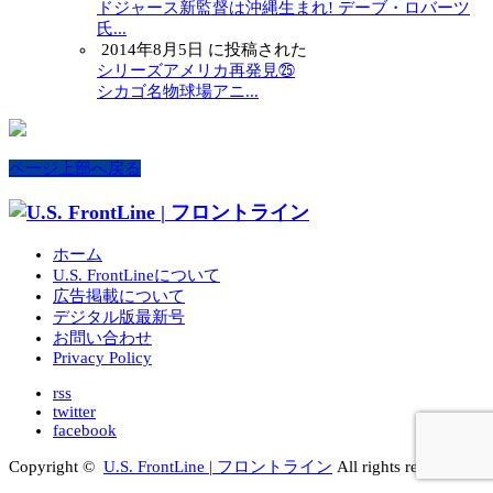
ドジャース新監督は沖縄生まれ! デーブ・ロバーツ
氏...
2014年8月5日 に投稿された
シリーズアメリカ再発見㉕
シカゴ名物球場アニ...
ページ上部へ戻る
ホーム
U.S. FrontLineについて
広告掲載について
デジタル版最新号
お問い合わせ
Privacy Policy
rss
twitter
facebook
Copyright ©
U.S. FrontLine | フロントライン
All rights reserved.