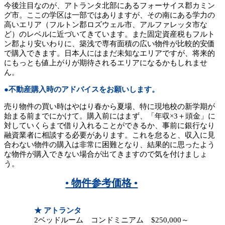
今後注目なのが、アトランタ北部にあるフォーサイス郡カミン
グ市。ここの学区は一部ではありますが、その南にある学力の
高いエリア（フルトン郡ロズウェル市、アルファレッタ市な
ど）のレベルに近づいてきています。また固定資産税もフルト
ン郡より安いわりに、築浅で専有面積の広い物件が比較的安価
で購入できます。日本人にはまだ未知なエリアですが、将来的
にもっとも値上がりが期待されるエリアになるかもしれませ
ん。
●不動産購入時のアドバイスをお願いします。
売り物件の買い時はやはり春から夏場、特に現地校の新学期が
始まる前までにかけて。購入前にはまず、「年収×3＋頭金」に
対していくらまで借り入れることができるか、事前に銀行なり
融資業者に相談する必要があります。これを怠ると、収入に見
合わない物件の購入は非常に困難となり、結果的に思ったよう
な物件が購入できない場合が出てきますので気を付けましょ
う。
• 物件参考価格 •
★ アトランタ
2ベッドルーム コンドミニアム $250,000～