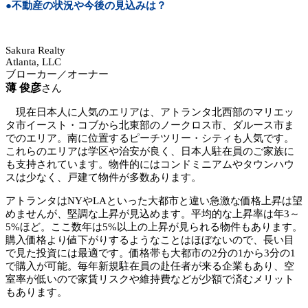
●不動産の状況や今後の見込みは？
Sakura Realty
Atlanta, LLC
ブローカー／オーナー
薄 俊彦
さん
現在日本人に人気のエリアは、アトランタ北西部のマリエッ
タ市イースト・コブから北東部のノークロス市、ダルース市ま
でのエリア。南に位置するピーチツリー・シティも人気です。
これらのエリアは学区や治安が良く、日本人駐在員のご家族に
も支持されています。物件的にはコンドミニアムやタウンハウ
スは少なく、戸建て物件が多数あります。
アトランタはNYやLAといった大都市と違い急激な価格上昇は望
めませんが、堅調な上昇が見込めます。平均的な上昇率は年3～
5%ほど。ここ数年は5%以上の上昇が見られる物件もあります。
購入価格より値下がりするようなことはほぼないので、長い目
で見た投資には最適です。価格帯も大都市の2分の1から3分の1
で購入が可能。毎年新規駐在員の赴任者が来る企業もあり、空
室率が低いので家賃リスクや維持費などが少額で済むメリット
もあります。