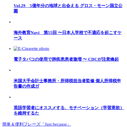
Vol.29 5億年分の地球と出会える グロス・モーン国立公
園
海外教育Navi 第55回 〜日本人学校で不適応を起こすケ
ース
電子タバコの使用で肺疾患患者激増 〜 CDCが注意喚起
米国大手会計士事務所・所得税担当者監修 個人所得税申
告書の作成ガ
英語学習者にオススメする、モチベーション（学習意欲）
を維持するた
簡単＆便利フレーズ「Just because」