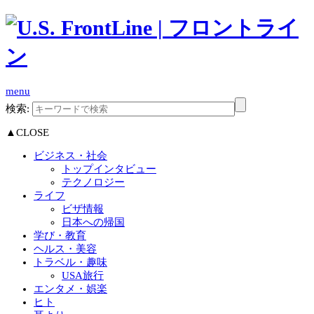
menu
検索:
▲CLOSE
ビジネス・社会
トップインタビュー
テクノロジー
ライフ
ビザ情報
日本への帰国
学び・教育
ヘルス・美容
トラベル・趣味
USA旅行
エンタメ・娯楽
ヒト