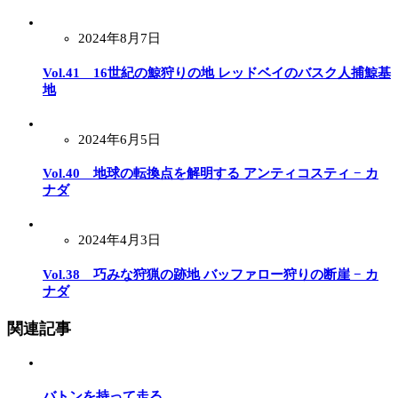
2024年8月7日
Vol.41 16世紀の鯨狩りの地 レッドベイのバスク人捕鯨基
地
2024年6月5日
Vol.40 地球の転換点を解明する アンティコスティ − カ
ナダ
2024年4月3日
Vol.38 巧みな狩猟の跡地 バッファロー狩りの断崖 − カ
ナダ
関連記事
バトンを持って走る