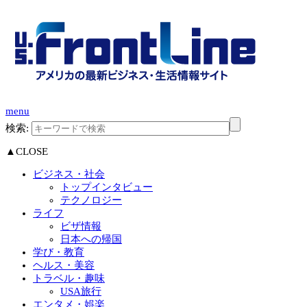
menu
検索:
▲CLOSE
ビジネス・社会
トップインタビュー
テクノロジー
ライフ
ビザ情報
日本への帰国
学び・教育
ヘルス・美容
トラベル・趣味
USA旅行
エンタメ・娯楽