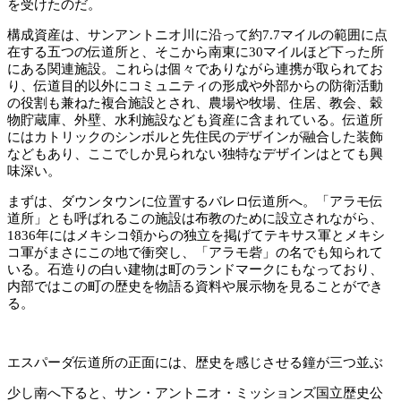
を受けたのだ。
構成資産は、サンアントニオ川に沿って約7.7マイルの範囲に点
在する五つの伝道所と、そこから南東に30マイルほど下った所
にある関連施設。これらは個々でありながら連携が取られてお
り、伝道目的以外にコミュニティの形成や外部からの防衛活動
の役割も兼ねた複合施設とされ、農場や牧場、住居、教会、穀
物貯蔵庫、外壁、水利施設なども資産に含まれている。伝道所
にはカトリックのシンボルと先住民のデザインが融合した装飾
などもあり、ここでしか見られない独特なデザインはとても興
味深い。
まずは、ダウンタウンに位置するバレロ伝道所へ。「アラモ伝
道所」とも呼ばれるこの施設は布教のために設立されながら、
1836年にはメキシコ領からの独立を掲げてテキサス軍とメキシ
コ軍がまさにこの地で衝突し、「アラモ砦」の名でも知られて
いる。石造りの白い建物は町のランドマークにもなっており、
内部ではこの町の歴史を物語る資料や展示物を見ることができ
る。
エスパーダ伝道所の正面には、歴史を感じさせる鐘が三つ並ぶ
少し南へ下ると、サン・アントニオ・ミッションズ国立歴史公