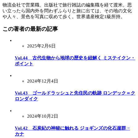
物流会社で営業職、出版社で旅行雑誌の編集職を経て渡米。思
い立ったら国内外を問わずふらりと旅に出ては、その地の文化
や人々、景色を写真に収めて歩く。世界遺産検定1級所持。
この著者の最新の記事
2025年2月6日
Vol.44 古代生物から地球の歴史を紐解く ミステイクン・
ポイント
2024年12月4日
Vol.43 ゴールドラッシュと先住民の軌跡 ロンデック＝ク
ロンダイク
2024年10月2日
Vol.42 石炭紀の神秘に触れる ジョギンズの化石崖群 −
カナ