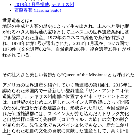
2018年1月号掲載
,
テキサス州
齋藤春菜 (Haruna Saito)
世界遺産とは●
地球の生成と人類の歴史によって生み出され、未来へと受け継
がれるべき人類共通の宝物としてユネスコの世界遺産条約に基
づき登録された遺産。1972年のユネスコ総会で条約が採択さ
れ、1978年に第1号が選出された。2018年1月現在、167カ国で
1073件（文化遺産832件、自然遺産206件、複合遺産35件）が登
録されている。
その壮大さと美しい装飾から“Queen of the Missions”とも呼
アメリカの世界遺産を紹介していく新連載の第1回は、2015年に
認められた米国内で一番新しい登録遺産「サン・アントニオ伝
道施設群」。テキサス州南部に位置する都市・サンアントニオ
は、18世紀のはじめに入植したスペイン人宣教師によって開拓
のために伝道所が多数建設され、形成された町だ。今回登録さ
れた伝道施設群には、スペイン人が持ち込んだカトリック文化
と自然崇拝に基づく先住民（コアウィルテカ族）の文化の融合
が見られる。先住文化でもスペイン文化でもない、新たに創り
上げられた独自の文化の発展に貢献した遺産として、高く評価