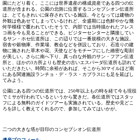
園にたどり着く。ここには世界遺産の構成資産である四つの伝
道所が含まれる。公園の北側に位置するコンセプシオン伝道所
は、とてもきれいに保存されている施設。今となっては建物の
外観は色あせてしまっているけれど、全盛期には色鮮やかな幾
何学模様で覆われていたそうで、内部では当時描かれたフレス
コ画を今も見ることができる。ビジターセンターと隣接してい
るサン・ホセ伝道所は、この辺りでは一番規模の大きな施設。
宿舎や穀物庫、作業場、教会などを併設しており、石造りの建
物に施された草木や花、天使などをモチーフにした緻密な彫刻
が美しい。さらに南へ下り、真っ白な外観のサン・フアン伝道
所と、ほかの3カ所よりも歴史の古いエスパーダ伝道所も訪れて
いただきたい。時間に余裕があれば、そこから30マイルほど南
にある関連施設ランチョ・デ・ラス・カブラスにも足を延ばし
てみよう。
公園にある四つの伝道所では、250年以上もの時を経て今も現役
でミサが行われているというから驚きだ。各伝道所ではスタッ
フによる無料のガイドツアーも実施されている。歴史や見どこ
ろを詳しく教えてくれるので、参加してみてはいかが。
二つの大きな塔が目印のコンセプシオン伝道所