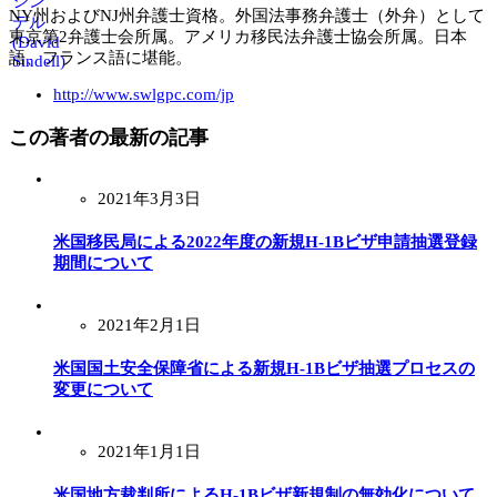
NY州およびNJ州弁護士資格。外国法事務弁護士（外弁）として
東京第2弁護士会所属。アメリカ移民法弁護士協会所属。日本
語、フランス語に堪能。
http://www.swlgpc.com/jp
この著者の最新の記事
2021年3月3日
米国移民局による2022年度の新規H-1Bビザ申請抽選登録
期間について
2021年2月1日
米国国土安全保障省による新規H-1Bビザ抽選プロセスの
変更について
2021年1月1日
米国地方裁判所によるH-1Bビザ新規制の無効化について