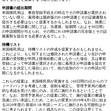
申請書の提出期間
米国移民局は、事前登録手続きの時点でその申請書が選択され
ていない限り、雇用者は最終版のH-1B申請書とその証拠書類を
提出する必要はないと提案するかもしれません。なお、抽選に
当選した申請書に関しては、当選後、短期間（およそ30日間）
の申請期間が与えられ、その間にH-1B申請書の完全版とその証
拠書類を提出する必要があるでしょう。
待機リスト
米国移民局は、待機リストの作成を提案するかもしれません。
これにより、もし却下または撤回された申請書により合計の申
請書の受領数が年間上限発給数に達しなかった場合、又は事前
登録によって申請書が選択された後に雇用主が申請書を提出す
ることを決定した場合において、他の追加のケースの申請が可
能になるかもしれません。
これらの提案は、米国移民局が実施する（60日間の)公からのフ
ィードバックを考慮した後、規制を確定し、管理予算局の最終
的な承認を受けた後にのみ、正式に施行されるということで
す。なお、管理予算局がこの提案に関して、施行提案の審議を
迅速に行い承認したため、これらの変更が2019年4月1日に始ま
る2020年度の 新規H-1B 申請シーズンに施行される可能性は十
分に考えられます。しかし残念ながら、この決定は早くても