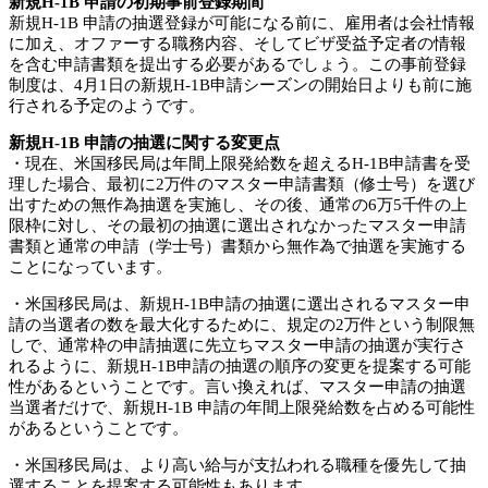
新規H-1B 申請の初期事前登録期間
新規H-1B 申請の抽選登録が可能になる前に、雇用者は会社情報
に加え、オファーする職務内容、そしてビザ受益予定者の情報
を含む申請書類を提出する必要があるでしょう。この事前登録
制度は、4月1日の新規H-1B申請シーズンの開始日よりも前に施
行される予定のようです。
新規H-1B 申請の抽選に関する変更点
・現在、米国移民局は年間上限発給数を超えるH-1B申請書を受
理した場合、最初に2万件のマスター申請書類（修士号）を選び
出すための無作為抽選を実施し、その後、通常の6万5千件の上
限枠に対し、その最初の抽選に選出されなかったマスター申請
書類と通常の申請（学士号）書類から無作為で抽選を実施する
ことになっています。
・米国移民局は、新規H-1B申請の抽選に選出されるマスター申
請の当選者の数を最大化するために、規定の2万件という制限無
しで、通常枠の申請抽選に先立ちマスター申請の抽選が実行さ
れるように、新規H-1B申請の抽選の順序の変更を提案する可能
性があるということです。言い換えれば、マスター申請の抽選
当選者だけで、新規H-1B 申請の年間上限発給数を占める可能性
があるということです。
・米国移民局は、より高い給与が支払われる職種を優先して抽
選することを提案する可能性もあります。