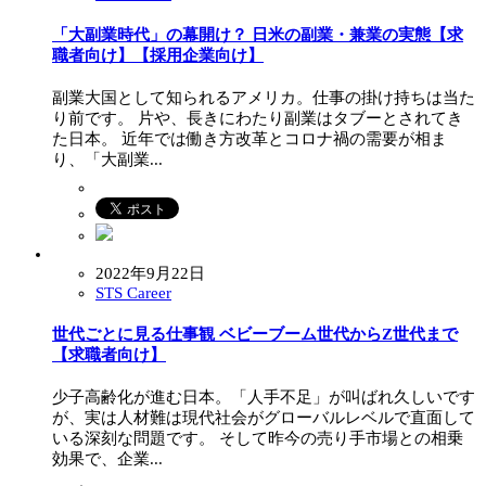
「大副業時代」の幕開け？ 日米の副業・兼業の実態【求
職者向け】【採用企業向け】
副業大国として知られるアメリカ。仕事の掛け持ちは当た
り前です。 片や、長きにわたり副業はタブーとされてき
た日本。 近年では働き方改革とコロナ禍の需要が相ま
り、「大副業...
2022年9月22日
STS Career
世代ごとに見る仕事観 ベビーブーム世代からZ世代まで
【求職者向け】
少子高齢化が進む日本。「人手不足」が叫ばれ久しいです
が、実は人材難は現代社会がグローバルレベルで直面して
いる深刻な問題です。 そして昨今の売り手市場との相乗
効果で、企業...