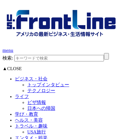
menu
検索:
▲CLOSE
ビジネス・社会
トップインタビュー
テクノロジー
ライフ
ビザ情報
日本への帰国
学び・教育
ヘルス・美容
トラベル・趣味
USA旅行
エンタメ・娯楽