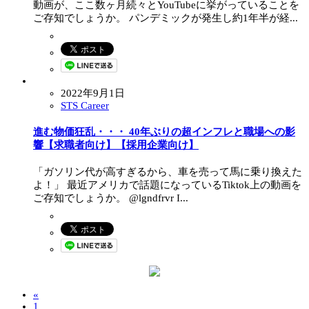
動画が、ここ数ヶ月続々とYouTubeに挙がっていることを
ご存知でしょうか。 パンデミックが発生し約1年半が経...
2022年9月1日
STS Career
進む物価狂乱・・・ 40年ぶりの超インフレと職場への影
響【求職者向け】【採用企業向け】
「ガソリン代が高すぎるから、車を売って馬に乗り換えた
よ！」 最近アメリカで話題になっているTiktok上の動画を
ご存知でしょうか。 @lgndfrvr I...
«
1