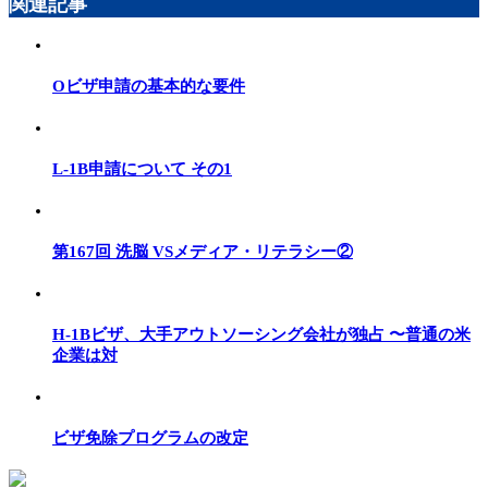
関連記事
Oビザ申請の基本的な要件
L-1B申請について その1
第167回 洗脳 VSメディア・リテラシー②
H-1Bビザ、大手アウトソーシング会社が独占 〜普通の米
企業は対
ビザ免除プログラムの改定