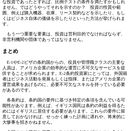
な投資であったとすれば、比例テストの条件を満たすかもしれ
ません。ではどうやってそれを示すのか？ 投資の性質や範
囲、例えば購入機器、在庫、リース契約などを示したり、もし
くはビジネス自体の価値を示したりといった方法が挙げられま
す。
もう一つ重要な要素は、投資は営利目的でなければならず、
非営利機関や団体であってはなりません。
まとめ
E-1やE-2ビザの条約国からの、役員や管理職クラスの主要な
人員は、アメリカ企業の効率的な運営に不可欠なサービスを提
供することが求められます。E-2条約投資家にとっては、外国籍
者はビジネス活動を発展もしくは指揮、またはアメリカ企業の
運営成果をあげるのに、必要不可欠なスキルを持っている必要
があるのです。
各条約は、条約国の要件に基づき特定の条項を含んでいる可
能性があります。例えば、イギリス国民は条約の利益を得るた
めにはイギリスに居住する必要があります。これらの要件に留
意しておかなければ、せっかく練った計画に遅れや、将来的に
大惨事を招きかねません。