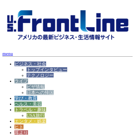
menu
ビジネス・社会
トップインタビュー
テクノロジー
ライフ
ビザ情報
日本への帰国
学び・教育
ヘルス・美容
トラベル・趣味
USA旅行
エンタメ・娯楽
ヒト
耳より