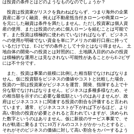
は投資の条件とはどのようなものなのでしょうか？
投資は投資家がリスクを負わねばならず、つまり海外の企業
資産に基づく融資、例えば不動産抵当付きローンや商業ローン
を元にした融資は条件を満たしません。ただし投資家は個人資
産の使用、または投資のために個人ローンを組むことは可能で
す。また投資は積極的に使われていなければならず、ビジネス
への使用が明確でない資金を単にアメリカの銀行口座に持って
いるだけでは、E-2ビザの条件として十分とはなり得ません。 土
地自体の開発への投資とは対照的に、土地購入目的のみの投資
は積極的な運用とは見なされない可能性があることからE-2ビザ
には不十分です。
また、投資は事業の規模に比例した相当額でなければなりま
せん。仮に投資額をビジネスの価値やコストと比較した場合、
投資の一部は投資家がビジネスを運営、開発、指揮する上で十
分な額でなければなりません。ビジネスは多種多様なため、そ
の相当額を示すのに必要な最低額というのはありませんが、政
府はビジネスコストに関連する投資の割合を評価すると言われ
ています。通常、ビジネスコストが下がれば下がるほど、より
高い割合の投資が必要とされると言われていますが、決められ
た数字というのはありません。仮に新規のサービス事業で、そ
れが軌道に乗るまでに10万ドルのコストがかかったとすると、
それがそのビジネスの価値に対して高い割合をカバーするよう