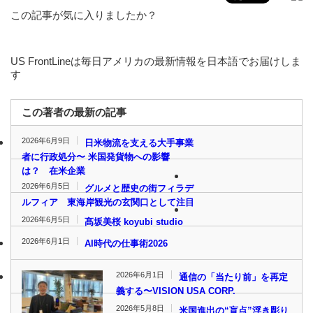
この記事が気に入りましたか？
US FrontLineは毎日アメリカの最新情報を日本語でお届けしま
す
この著者の最新の記事
2026年6月9日
日米物流を支える大手事業
者に行政処分〜 米国発貨物への影響
は？ 在米企業
2026年6月5日
グルメと歴史の街フィラデ
ルフィア 東海岸観光の玄関口として注目
2026年6月5日
髙坂美桜 koyubi studio
2026年6月1日
AI時代の仕事術2026
2026年6月1日
通信の「当たり前」を再定
義する〜VISION USA CORP.
2026年5月8日
米国進出の“盲点”浮き彫り