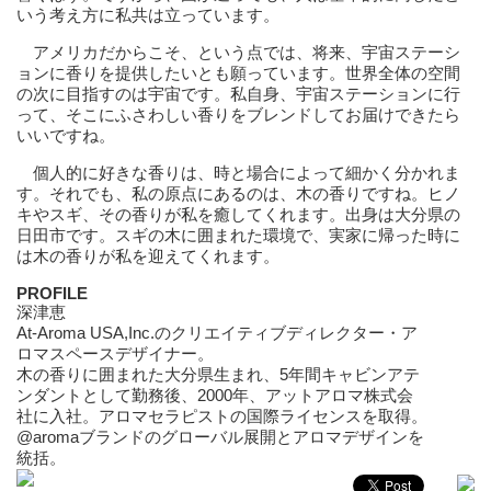
いう考え方に私共は立っています。
アメリカだからこそ、という点では、将来、宇宙ステーシ
ョンに香りを提供したいとも願っています。世界全体の空間
の次に目指すのは宇宙です。私自身、宇宙ステーションに行
って、そこにふさわしい香りをブレンドしてお届けできたら
いいですね。
個人的に好きな香りは、時と場合によって細かく分かれま
す。それでも、私の原点にあるのは、木の香りですね。ヒノ
キやスギ、その香りが私を癒してくれます。出身は大分県の
日田市です。スギの木に囲まれた環境で、実家に帰った時に
は木の香りが私を迎えてくれます。
PROFILE
深津恵
At-Aroma USA,Inc.のクリエイティブディレクター・ア
ロマスペースデザイナー。
木の香りに囲まれた大分県生まれ、5年間キャビンアテ
ンダントとして勤務後、2000年、アットアロマ株式会
社に入社。アロマセラピストの国際ライセンスを取得。
@aromaブランドのグローバル展開とアロマデザインを
統括。