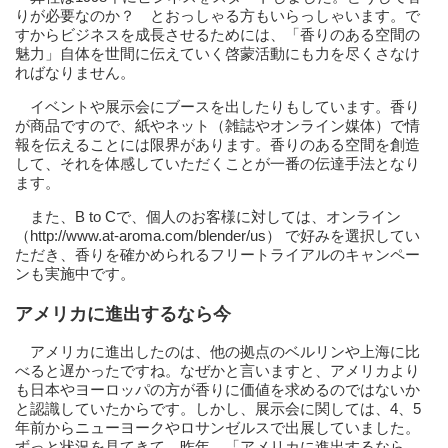
りが必要なのか？ とおっしゃる方もいらっしゃいます。で
すからビジネスを成長させるためには、「香りのある空間の
魅力」自体を世間に伝えていく啓蒙活動にも力を尽くさなけ
ればなりません。
イベントや展示会にブースを出したりもしています。香り
が商品ですので、紙やネット（雑誌やオンライン媒体）で情
報を伝えることには限界があります。香りのある空間を創造
して、それを体感していただくことが一番の伝達手法となり
ます。
また、B to Cで、個人のお客様に対しては、オンライン
（http://www.at-aroma.com/blender/us） で好みを選択してい
ただき、香りを確かめられるフリートライアルのキャンペー
ンも実施中です。
アメリカに進出するなら今
アメリカに進出したのは、他の拠点のベルリンや上海に比
べると遅かったですね。なぜかと言いますと、アメリカより
も日本やヨーロッパの方が香りに価値を求めるのではないか
と認識していたからです。しかし、展示会に関しては、4、5
年前からニューヨークやロサンゼルスで出展していました。
ずっと状況を見てきて、昨年、「アメリカに進出するなら