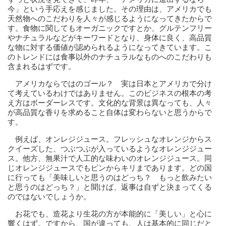
今」という手応えを感じました。その理由は、アメリカでも
天然物へのこだわりを人々が感じるようになってきたからで
す。食物に関してもオーガニックですとか、グルテンフリー
やナチュラルなどがキーワードとなり、身体に良く、高品質
な物に対する価値が認められるようになってきています。こ
のトレンドには食事以外のナチュラルなものへのこだわりも
含まれるはずです。
アメリカならではのゴール？ 実は日本とアメリカで分け
て考えているわけではありません。このビジネスの根本の考
え方はボーダーレスです。文化的な背景は異なっても、人々
が高品質な香りを求めること自体は変わらないと思うからで
す。
例えば、オンレジジュース。フレッシュなオレンジからス
クイーズした、つぶつぶが入っているようなオレンジジュー
ス。他方、無果汁で人工的な味わいのオレンジジュース。同
じオレンジジュースでもピンからキリまであります。どの国
に行っても「美味しいと思うのはどっち？ もっと飲みたい
と思うのはどっち？」と聞けば、返事は自ずと決まってくる
のではないでしょうか。
お花でも、造花より生花の方が本能的に「美しい」と心に
響くはず。ですから、国が違っても、人は基本的に同じだと