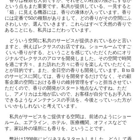
香りは種類も大切ですが、それをどの程度の強さにするか
という点もまた重要です。私共が提供している、一見すると
「箱」に見える機器には、香りの液体が入っています。香り
には定番で50の種類がありまして、どの香りがその空間にふ
さわしいか、選んでいきます。これらはすべて天然の香りで
あることにも、私共はこだわっています。
どういう空間に私共のサービスが提供されているかと言い
ますと、例えばレクサスのお店ですね。ショールームですご
くいい香りがする、ということを感じていただくためにオリ
ジナルでレクサスのアロマを開発しました。その空間で時間
を過ごす方々、また訪れた方々に香りを楽しんでいただくこ
とが目的です。また、全日空の香りも開発しています。B to B
のサービスに関しては、香りを開発するだけでなく、その顧
客企業の空間における香りの維持管理をずっと担当させてい
ただくので、香りの開発がスタート地点なんですね。ただ
し、アメリカは土地が広いので、お客様が自分でもお手入れ
できるようなメンテナンスの手法を、今後とっていった方が
いいかもしれないと考えています。
私共がサービスをご提供する空間は、前述のようにショー
ルーム、エアライン、ホテル、医療機関、オフィスなどで
す。家以外の場所にも香りを、ということです。
弊社は1998年にビジネスをスタートしました。どうして香