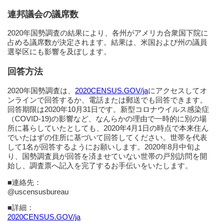
連邦議会の議席数
2020年国勢調査の結果により、各州がアメリカ合衆国下院に
占める議席数が決定されます。結果は、米国および州の議員
選挙区にも影響を及ぼします。
回答方法
2020年国勢調査は、
2020CENSUS.GOV/ja
にアクセスしてオ
ンラインで回答するか、電話または郵送でも回答できます。
回答期限は2020年10月31日です。新型コロナウイルス感染症
（COVID-19)の影響など、なんらかの理由で一時的に別の場
所に暮らしていたとしても、2020年4月1日の時点で本来住ん
でいたはずの住所に基づいて回答してください。世帯を代表
して1名が回答するようにお願いします。2020年8月中旬よ
り、国勢調査員が回答を済ませていない世帯の戸別訪問を開
始し、調査票へ記入を完了するお手伝いをいたします。
■連絡先：
@uscensusbureau
■詳細：
2020CENSUS.GOV/ja