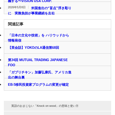
義する〜VISION USA CORP.
2026年5月8日
米国進出の“盲点”浮き彫り
に 実務負担が事業継続を左右
関連記事
「日本の文化や技術」を ハリウッドから
情報発信
【英会話】YOKOのLA通信第68回
第34回 MUTUAL TRADING JAPANESE
FOO
「ガブリチキン」加藤弘康氏、アメリカ進
出の舞台裏
EB-5移民投資家プログラムの変更が確定
英語のおまじない「Knock on wood」の意味と使い方