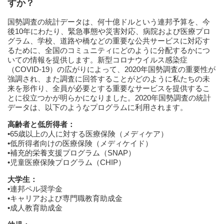
すか？
国勢調査の統計データは、何十億ドルという連邦予算を、今
後10年にわたり、緊急事態や災害対応、病院および医療プロ
グラム、学校、道路や橋などの重要な公共サービスに対応す
るために、全国のコミュニティにどのように分配するかにつ
いての情報を提供します。新型コロナウイルス感染症
（COVID-19）の広がりによって、2020年国勢調査の重要性が
強調され、また調査に回答することがどのように私たちの未
来を形作り、全員が必要とする重要なサービスを提供するこ
とに役立つかが明らかになりました。2020年国勢調査の統計
データは、以下のようなプログラムに利用されます。
高齢者と低所得者：
•65歳以上の人に対する医療保険（メディケア）
•低所得者向けの医療保険（メディケイド）
•補充的栄養支援プログラム（SNAP）
•児童医療保険プログラム（CHIP）
大学生：
•連邦ペル奨学金
•キャリアおよび専門職教育助成金
•成人教育助成金