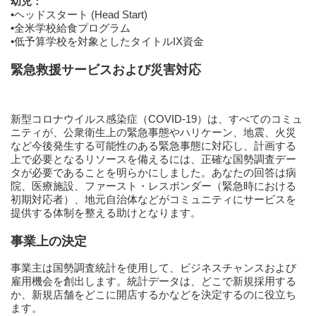
幼児：
•ヘッドスタート (Head Start)
•全米学校給食プログラム
•低予算学校を対象としたタイトルIX資金
緊急救援サービスおよび災害対応
新型コロナウイルス感染症（COVID-19）は、すべてのコミュ
ニティが、公衆衛生上の緊急事態やハリケーン、地震、火災
など今後発生する可能性のある緊急事態に対応し、計画する
上で必要となるリソースを備えるには、正確な国勢調査デー
タが必要であることを明らかにしました。あなたの回答は病
院、医療施設、ファースト・レスポンダー（緊急時における
初期対応者）、地元自治体などがコミュニティにサービスを
提供する体制を整える助けとなります。
事業上の決定
事業主は国勢調査統計を使用して、ビジネスチャンスおよび
雇用機会を創出します。統計データは、どこで新規採用する
か、新規店舗をどこに開店するかなどを決定するのに役立ち
ます。