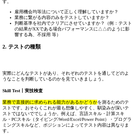
す。
雇用機会均等法について正しく理解していますか？
業務に繋がる内容のみをテストしていますか？
判断基準を社内でクリアにさせていますか？（例：テスト
の結果がXXである場合パフォーマンスに△△のように影
響する為、不採用 等）
2. テストの種類
実際にどんなテストがあり、それぞれのテストを通してどのよ
うなことを判断しているのかを見ていきましょう。
Skill Test丨実技検査
業務で直接的に求められる能力があるかどうか
を測るためのテ
ストです。おそらくこれが最も想像しやすく、馴染みが深いテ
ストではないででしょうか。例えば、言語スキル・計算スキ
ル・PCスキル（タイピング/Word/Excel/Power Point）・プログラ
ミングスキルなど、ポジションによってテスト内容は異なりま
す。