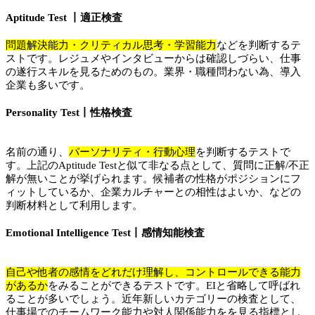
Aptitude Test 丨適正検査
問題解決能力・クリティカル思考・学習能力
などを判断するテ
ストです。レジュメやインタビューからは確認しづらい、仕事
の遂行スキルを見るためのもの。業界・職種問わない為、導入
企業も多いです。
Personality Test丨性格検査
名前の通り、
パーソナリティ・行動心理
を判断するテストで
す。上記のAptitude Testと似て非なる点として、質問に正解/不正
解が無いことが挙げられます。候補者の性格がポジションにフ
ィットしているか、企業カルチャーとの相性はよいか、などの
判断材料として利用します。
Emotional Intelligence Test丨感情知能検査
自己や他者の感情をどれだけ理解し、コントロールできる能力
があるか
をみることができるテストです。EIと省略して呼ばれ
ることが多いでしょう。近年新しいカテゴリーの検査として、
仕事場でのチームワーク能力や対人関係能力をを見る指標とし