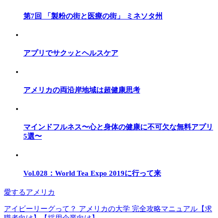
第7回 「製粉の街と医療の街」 ミネソタ州
アプリでサクッとヘルスケア
アメリカの両沿岸地域は超健康思考
マインドフルネス〜心と身体の健康に不可欠な無料アプリ
5選〜
Vol.028：World Tea Expo 2019に行って来
愛するアメリカ
アイビーリーグって？ アメリカの大学 完全攻略マニュアル【求
職者向け】【採用企業向け】