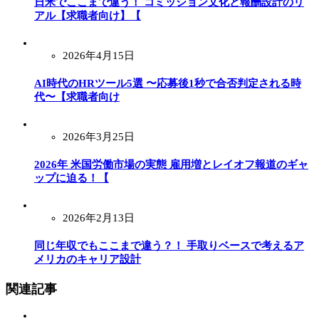
日米でここまで違う！ コミッション文化と報酬設計のリ
アル【求職者向け】【
2026年4月15日
AI時代のHRツール5選 〜応募後1秒で合否判定される時
代〜【求職者向け
2026年3月25日
2026年 米国労働市場の実態 雇用増とレイオフ報道のギャ
ップに迫る！【
2026年2月13日
同じ年収でもここまで違う？！ 手取りベースで考えるア
メリカのキャリア設計
関連記事