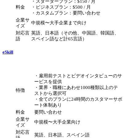
・スタータープラン：$150 / 月
料金
・ビジネスプラン：$500 / 月
・カスタムプラン：要問い合わせ
企業サ
中規模〜大手企業まで向け
イズ
対応言
英語、日本語（その他、中国語、韓国語、
語
スペイン語など計65言語）
eSkill
・雇用前テストとビデオインタビューのサ
ービスを提供
・業界・職種にあわせ1000種類以上のテ
特徴
ストから選択可
・全てのプランに24時間のカスタマーサポ
ート体制あり
料金
要問い合わせ
企業サ
中規模〜大手企業向け
イズ
対応言
英語、日本語、スペイン語
語