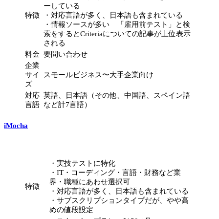
ーしている
特徴
・対応言語が多く、日本語も含まれている
・情報ソースが多い 「雇用前テスト」と検
索をするとCriteriaについての記事が上位表示
される
料金
要問い合わせ
企業
サイ
スモールビジネス〜大手企業向け
ズ
対応
英語、日本語（その他、中国語、スペイン語
言語
など計7言語）
iMocha
・実技テストに特化
・IT・コーディング・言語・財務など業
界・職種にあわせ選択可
特徴
・対応言語が多く、日本語も含まれている
・サブスクリプションタイプだが、やや高
めの値段設定