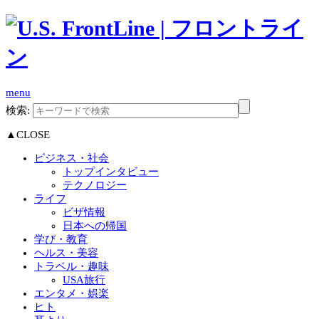
menu
検索:
▲CLOSE
ビジネス・社会
トップインタビュー
テクノロジー
ライフ
ビザ情報
日本への帰国
学び・教育
ヘルス・美容
トラベル・趣味
USA旅行
エンタメ・娯楽
ヒト