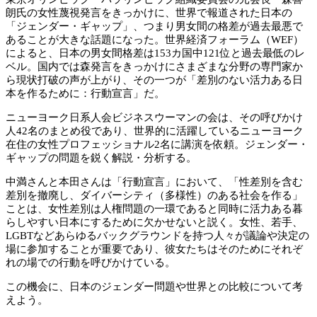
朗氏の女性蔑視発言をきっかけに、世界で報道された日本の
「ジェンダー・ギャップ」、つまり男女間の格差が過去最悪で
あることが大きな話題になった。世界経済フォーラム（WEF）
によると、日本の男女間格差は153カ国中121位と過去最低のレ
ベル。国内では森発言をきっかけにさまざまな分野の専門家か
ら現状打破の声が上がり、その一つが「差別のない活力ある日
本を作るために：行動宣言」だ。
ニューヨーク日系人会ビジネスウーマンの会は、その呼びかけ
人42名のまとめ役であり、世界的に活躍しているニューヨーク
在住の女性プロフェッショナル2名に講演を依頼。ジェンダー・
ギャップの問題を鋭く解説・分析する。
中満さんと本田さんは「行動宣言」において、「性差別を含む
差別を撤廃し、ダイバーシティ（多様性）のある社会を作る」
ことは、女性差別は人権問題の一環であると同時に活力ある暮
らしやすい日本にするために欠かせないと説く。女性、若手、
LGBTなどあらゆるバックグラウンドを持つ人々が議論や決定の
場に参加することが重要であり、彼女たちはそのためにそれぞ
れの場での行動を呼びかけている。
この機会に、日本のジェンダー問題や世界との比較について考
えよう。