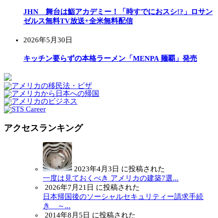
JHN 舞台は鮨アカデミー！「時すでにおスシ!?」ロサン
ゼルス無料TV放送+全米無料配信
2026年5月30日
キッチン要らずの本格ラーメン「MENPA 麺覇」発売
アクセスランキング
2023年4月3日 に投稿された
一度は見ておくべき アメリカの建築7選...
2026年7月21日 に投稿された
日本帰国後のソーシャルセキュリティー請求手続
き ～...
2014年8月5日 に投稿された