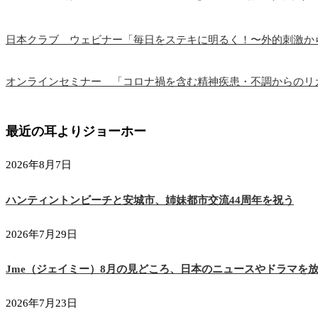
日本クラブ ウェビナー「毎日をステキに明るく！〜外的刺激か
オンラインセミナー 「コロナ禍を含む精神疾患・不調からのリ
最近の耳よりジョーホー
2026年8月7日
ハンティントンビーチと安城市、姉妹都市交流44周年を祝う
2026年7月29日
Jme（ジェイミー）8月の見どころ、日本のニュースやドラマを
2026年7月23日