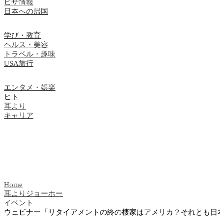
ビザ情報
日本への帰国
学び・教育
ヘルス・美容
トラベル・趣味
USA旅行
エンタメ・娯楽
ヒト
耳より
キャリア
Home
耳よりジョーホー
イベント
ウェビナー「リタイアメントの終の棲家はアメリカ？それとも日