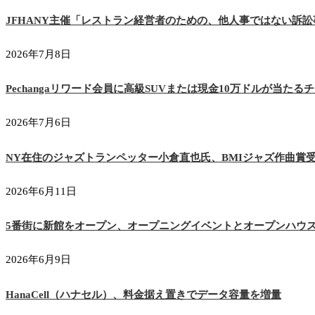
JFHANY主催「レストラン経営者のための、他人事ではない訴訟
2026年7月8日
Pechangaリワード会員に高級SUVまたは現金10万ドルが当たる
2026年7月6日
NY在住のジャズトランペッター小倉直也氏、BMIジャズ作曲賞
2026年6月11日
5番街に新館をオープン、オープニングイベントとオープンハウ
2026年6月9日
HanaCell（ハナセル）、料金据え置きでデータ容量を増量