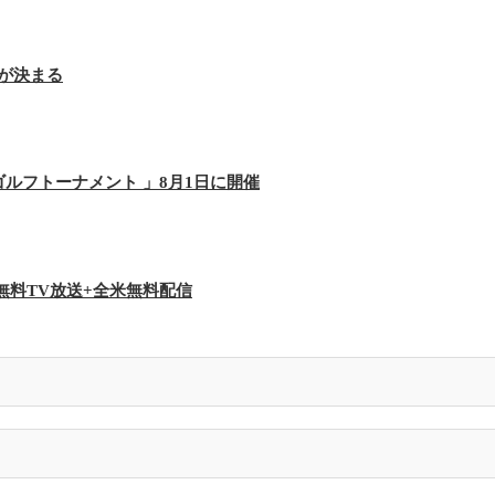
制が決まる
ィーゴルフトーナメント 」8月1日に開催
無料TV放送+全米無料配信