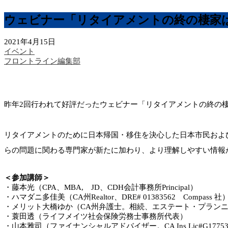
ウェビナー「リタイアメントの終の棲家
2021年4月15日
イベント
フロントライン編集部
昨年2回行われて好評だったウェビナー「リタイアメントの終の
リタイアメントのために日本帰国・移住を決心した日本市民およ
らの問題に関わる専門家が新たに加わり、より理解しやすい情報
＜参加講師＞
・藤本光（CPA、MBA, JD、CDH会計事務所Principal）
・ハマダニ多佳美（CA州Realtor、DRE# 01383562 Compass 社
・メリット⼤橋ゆか（CA州弁護⼠。相続、エステート・プラン
・蓑田透（ライフメイツ社会保険労務士事務所代表）
・⼭本雅司（ファイナンシャルアドバイザー。CA Ins Lic#G17753, Eagle 