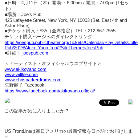
■日時：4月11日（木）開場:：6:00pm / 開演：7:00pm (1セッ
ト)
■場所：Joe’s Pub
425 Lafayette Street, New York, NY 10003 (Bet. East 4th and
Astor Place)
■チケット購入：$35（全席指定）TEL：212-967-7555
チケット購入ページへのダイレクトリンク:
https://joespub.publictheater.org/Tickets/Calendar/PlayDetailsColle
Pub/2019/Akiko-Yano-Trio/?SiteTheme=JoesPub
■詳細：
joespub.com
＜アーティスト・オフィシャルウエブサイト＞
www.akikoyano.com
www.willlee.com
www.chrisparkerdrums.com
矢野顕子 Facebook:
https://www.facebook.com/akikoyano.official/
この記事が気に入りましたか？
US FrontLineは毎日アメリカの最新情報を日本語でお届けしま
す