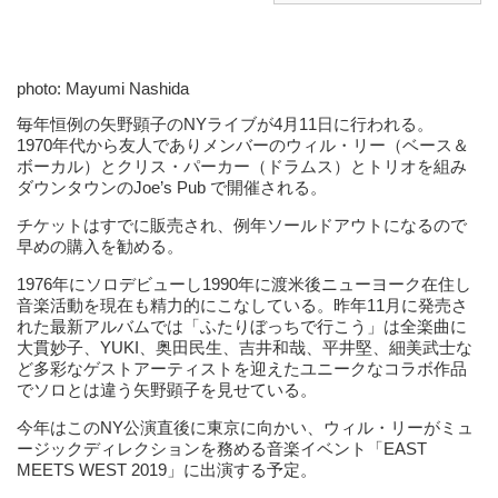
photo: Mayumi Nashida
毎年恒例の矢野顕子のNYライブが4月11日に行われる。
1970年代から友人でありメンバーのウィル・リー（ベース＆
ボーカル）とクリス・パーカー（ドラムス）とトリオを組み
ダウンタウンのJoe’s Pub で開催される。
チケットはすでに販売され、例年ソールドアウトになるので
早めの購入を勧める。
1976年にソロデビューし1990年に渡米後ニューヨーク在住し
音楽活動を現在も精力的にこなしている。昨年11月に発売さ
れた最新アルバムでは「ふたりぼっちで行こう」は全楽曲に
大貫妙子、YUKI、奥田民生、吉井和哉、平井堅、細美武士な
ど多彩なゲストアーティストを迎えたユニークなコラボ作品
でソロとは違う矢野顕子を見せている。
今年はこのNY公演直後に東京に向かい、ウィル・リーがミュ
ージックディレクションを務める音楽イベント「EAST
MEETS WEST 2019」に出演する予定。