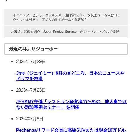
イニエスタ、ビジャ、ポドルスキ、山口蛍のプレーを見よう！ がんばれ、
ヴィッセル神戸！ アメリカ地元チームと親善試合
北海道、関西を紹介「Japan Product Seminar」がジャパン・ハウスで開催
最近の耳よりジョーホー
2026年7月29日
Jme（ジェイミー）8月の見どころ、日本のニュースや
ドラマを放送
2026年7月23日
JFHANY主催「レストラン経営者のための、他人事では
ない訴訟事例セミナー」 を開催
2026年7月8日
Pechangaリワード会員に高級SUVまたは現金10万ドル