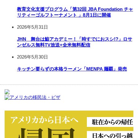
教育文化支援プログラム「第32回 JBA Foundation チャ
リティーゴルフトーナメント 」8月1日に開催
2026年5月31日
JHN 舞台は鮨アカデミー！「時すでにおスシ!?」ロサ
ンゼルス無料TV放送+全米無料配信
2026年5月30日
キッチン要らずの本格ラーメン「MENPA 麺覇」発売