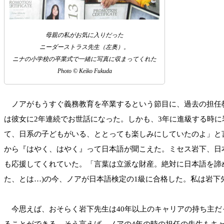
母親の私がお気に入りだった
ニーダーストラス先生（左奥）。
ニナの小学校の卒業式で一緒に写真に収まってくれた
Photo © Keiko Fukuda
ノアがもうすぐ義務教育を卒業するという節目に、過去の担任教
は彼女に2年連続でお世話になった。しかも、3年に進級する時
て、日系の子どもがいる、ととっても楽しみにしていたのよ」と
から『はやく、はやく』って日本語が聞こえた。ミセス岩下、日
も応援してくれていた。「言葉は立派な財産。絶対に日本語を諦
た、とは…)の今、ノアが日本語検定の1級に合格した。私は岩
今思えば、おそらく岩下先生は40年以上のキャリアの持ち主だ
ることができる。そう言えば、ノアの4年の時の担任の先生もキャ