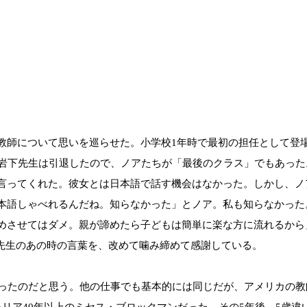
師について思いを巡らせた。小学校1年時で最初の担任として登場
に岩下先生は引退したので、ノアたちが「最後のクラス」でもあっ
言ってくれた。彼女とは日本語で話す機会はなかった。しかし、ノ
本語しゃべれるんだね。知らなかった」とノア。私も知らなかった
めさせてはダメ。親が諦めたら子どもは簡単に楽な方に流れるから」
下先生のあの時の言葉を、改めて噛み締めて感謝している。
ったのだと思う。他の仕事でも基本的には同じだが、アメリカの教
リア40年以上のミセス・ブロックマンだった。その5年後、5歳違