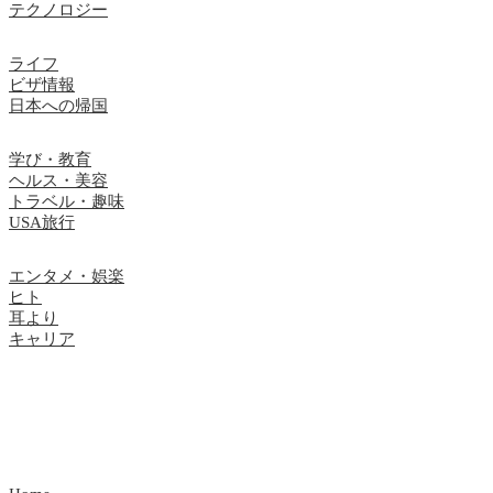
テクノロジー
ライフ
ビザ情報
日本への帰国
学び・教育
ヘルス・美容
トラベル・趣味
USA旅行
エンタメ・娯楽
ヒト
耳より
キャリア