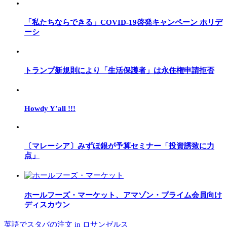
「私たちならできる」COVID-19啓発キャンペーン ホリデ
ーシ
トランプ新規則により「生活保護者」は永住権申請拒否
Howdy Y’all !!!
〔マレーシア〕みずほ銀が予算セミナー「投資誘致に力
点」
ホールフーズ・マーケット、アマゾン・プライム会員向け
ディスカウン
英語でスタバの注文 in ロサンゼルス