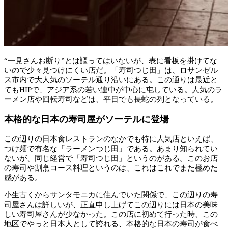
“一見さんお断り”とは謳ってはいないが、表に看板を掛けてな
いので少々見つけにくい店だ。「寿司つじ田」は、ロサンゼル
ス市内で大人気のソーテル通り沿いにある。この通りは最近と
てもHIPで、アジア系の若い連中が中心に屯している。人気のラ
ーメン店や回転寿司などは、平日でも長蛇の列となっている。
本格的な日本の寿司屋がソーテルに登場
この辺りの日本食レストランのなかでも特に人気店といえば、
つけ麺で有名な「ラーメンつじ田」である。あまり知られてい
ないが、同じ経営で「寿司つじ田」というのがある。このお店
の寿司や割烹コース料理というのは、これはこれでまた極めた
感がある。
小生古くからサンタモニカに住んでいた関係で、この辺りの寿
司屋さんは詳しいが、正直申し上げてこの辺りには日本の美味
しい寿司屋さんが少なかった。この店に初めて行った時、この
地区でやっと日本人として誇れる、本格的な日本の寿司が食べ