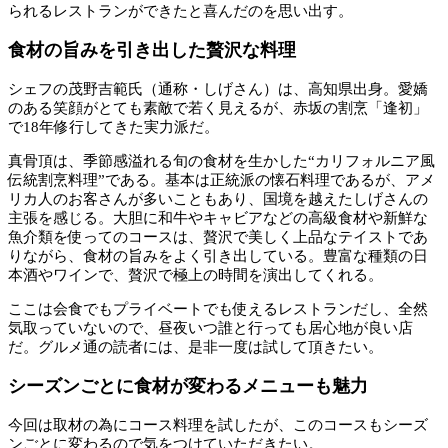
られるレストランができたと喜んだのを思い出す。
食材の旨みを引き出した贅沢な料理
シェフの茂野吉範氏（通称・しげさん）は、高知県出身。愛嬌
のある笑顔がとても素敵で若く見えるが、赤坂の割烹「逢初」
で18年修行してきた実力派だ。
真骨頂は、季節感溢れる旬の食材を生かした“カリフォルニア風
伝統割烹料理”である。基本は正統派の懐石料理であるが、アメ
リカ人のお客さんが多いこともあり、国境を越えたしげさんの
主張を感じる。大胆に和牛やキャビアなどの高級食材や新鮮な
魚介類を使ってのコースは、贅沢で美しく上品なテイストであ
りながら、食材の旨みをよく引き出している。豊富な種類の日
本酒やワインで、贅沢で極上の時間を演出してくれる。
ここは会食でもプライベートでも使えるレストランだし、全然
気取っていないので、昼夜いつ誰と行っても居心地が良い店
だ。グルメ通の読者には、是非一度は試して頂きたい。
シーズンごとに食材が変わるメニューも魅力
今回は取材の為にコース料理を試したが、このコースもシーズ
ンごとに変わるので気をつけていただきたい。