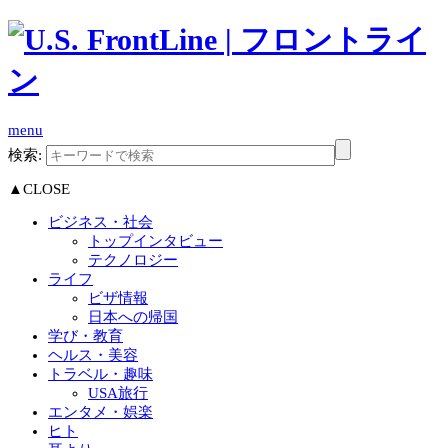
menu
検索:
▲CLOSE
ビジネス・社会
トップインタビュー
テクノロジー
ライフ
ビザ情報
日本への帰国
学び・教育
ヘルス・美容
トラベル・趣味
USA旅行
エンタメ・娯楽
ヒト