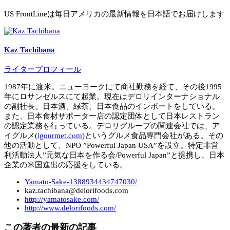
US FrontLineは毎日アメリカの最新情報を日本語でお届けします
Kaz Tachibana
ライタープロフィール
1987年に渡米。ニューヨークにて商社勤務を経て、その後1995
年にロサンゼルスにて起業。現在はデロリインターナショナル
の副社長。日本酒、緑茶、日本食品のインポートをしている。
また、日本食材サポーター店の認定団体として日本レストラン
の認定業務を行っている。デロリグループの関連会社では、ア
イグルメ(
igourmet.com
)というグルメ食品専門会社がある。その
他の活動として、NPO ”Powerful Japan USA”を設立。特定非営
利活動法人”元気な日本を作る会/Powerful Japan”と提携し、日本
企業の米国進出の応援をしている。
Yamato-Sake-1388934434747030/
kaz.tachibana@delorifoods.com
http://yamatosake.com/
http://www.delorifoods.com/
この著者の最新の記事