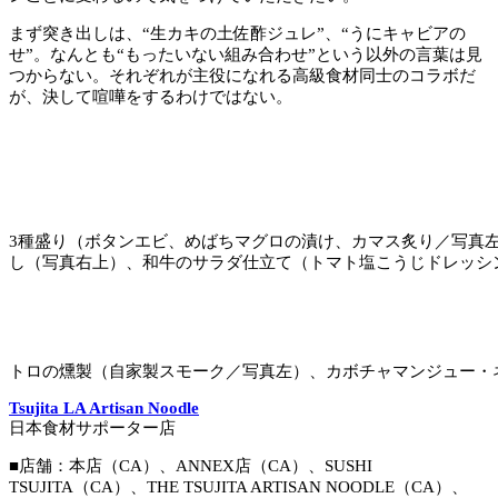
まず突き出しは、“生カキの土佐酢ジュレ”、“うにキャビアの
せ”。なんとも“もったいない組み合わせ”という以外の言葉は見
つからない。それぞれが主役になれる高級食材同士のコラボだ
が、決して喧嘩をするわけではない。
3種盛り（ボタンエビ、めばちマグロの漬け、カマス炙り／写真
し（写真右上）、和牛のサラダ仕立て（トマト塩こうじドレッシ
トロの燻製（自家製スモーク／写真左）、カボチャマンジュー・
Tsujita LA Artisan Noodle
日本食材サポーター店
■店舗：本店（CA）、ANNEX店（CA）、SUSHI
TSUJITA（CA）、THE TSUJITA ARTISAN NOODLE（CA）、