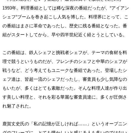
1993年。料理番組としては稀な深夜の番組だったが、“アイアン
シェフ“ブームを巻き起こし人気を博した。料理界にとって、こ
の番組はまさに革命であったし、歴史に残る番組となった。番
組がスタートしてから、早や四半世紀近く経とうとしている。
この番組は、鉄人シェフと挑戦者シェフが、テーマの食材を料
理で競うというものだが、フレンチのシェフと中華のシェフが
戦うなど、どう考えてもユニークな番組であった。登場したシ
ェフ達は、皆超一流のシェフだったし、審査員も少し気障なの
もいたが、多くはとても素敵だった。そんな料理人達が作り出
す美しい料理と、それを彩る華麗な審査員達に、多くが圧倒さ
れ魅了された。
鹿賀丈史氏の「私の記憶が正しければ……」というオープニン
グのフレーズに、とても懐かしいと感じる人も多いのではない