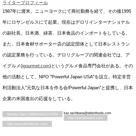
ライタープロフィール
1987年に渡米。ニューヨークにて商社勤務を経て、その後1995
年にロサンゼルスにて起業。現在はデロリインターナショナル
の副社長。日本酒、緑茶、日本食品のインポートをしている。
また、日本食材サポーター店の認定団体として日本レストラン
の認定業務を行っている。デロリグループの関連会社では、ア
イグルメ(
igourmet.com
)というグルメ食品専門会社がある。その
他の活動として、NPO ”Powerful Japan USA”を設立。特定非営
利活動法人”元気な日本を作る会/Powerful Japan”と提携し、日本
企業の米国進出の応援をしている。
kaz.tachibana@delorifoods.com
Yamato-Sake-1388934434747030/
http://yamatosake.com/
http://www.delorifoods.com/