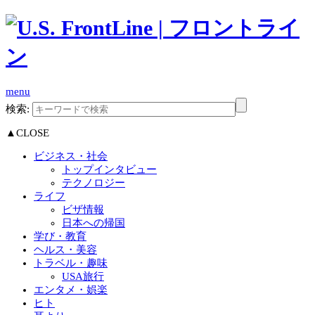
menu
検索:
▲CLOSE
ビジネス・社会
トップインタビュー
テクノロジー
ライフ
ビザ情報
日本への帰国
学び・教育
ヘルス・美容
トラベル・趣味
USA旅行
エンタメ・娯楽
ヒト