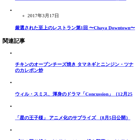
2017年3月17日
厳選された至上のレストラン第1回 〜Chaya Downtown〜
関連記事
チキンのオーブンチーズ焼き タマネギとニンジン・ツナ
のカレポン炒
ウィル・スミス、渾身のドラマ「Concussion」（12月25
「星の王子様」 アニメ化のサプライズ （8月5日公開）