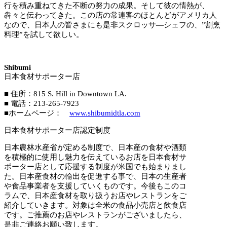
行を積み重ねてきた不断の努力の成果。そして彼の情熱が、
犇々と伝わってきた。この店の常連客のほとんどがアメリカ人
なので、日本人の皆さまにも是非スクロッサ―シェフの、”割烹
料理”を試して欲しい。
Shibumi
日本食材サポーター店
■ 住所：815 S. Hill in Downtown LA.
■ 電話：213-265-7923
■ホームページ：
www.shibumidtla.com
日本食材サポーター店認定制度
日本農林水産省が定める制度で、日本産の食材や酒類
を積極的に使用し魅力を伝えているお店を日本食材サ
ポーター店として応援する制度が米国でも始まりまし
た。日本産食材の輸出を促進する事で、日本の生産者
や食品事業者を支援していくものです。今後もこのコ
ラムで、日本産食材を取り扱うお店やレストランをご
紹介していきます。対象は全米の食品小売店と飲食店
です。ご推薦のお店やレストランがございましたら、
是非ご連絡お願い致します。