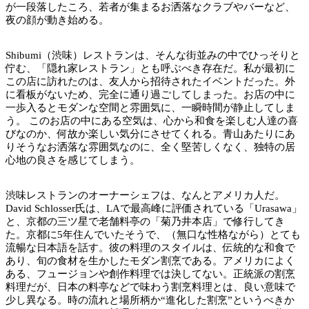
が一段落したころ、若者が集まるお洒落なクラブやバーなど、
夜の顔が動き始める。
Shibumi（渋味）レストランは、そんな街並みの中でひっそりと
佇む、「隠れ家レストラン」とも呼ぶべき存在だ。私が最初に
この店に訪れたのは、友人から招待されたイベントだった。外
に看板がないため、完全に通り過ごしてしまった。お店の中に
一歩入るとモダンな空間と雰囲気に、一瞬時間が静止してしま
う。 このお店の中にある空気は、心から和食を楽しむ人達の喜
びなのか、何故か楽しい気分にさせてくれる。青山あたりにあ
りそうなお洒落な雰囲気なのに、全く堅苦しくなく、独特の居
心地の良さを感じてしまう。
渋味レストランのオーナーシェフは、なんとアメリカ人だ。
David Schlosser氏は、LAで最高峰に評価されている「Urasawa」
と、京都の三ツ星で老舗料亭の「菊乃井本店」で修行してき
た。京都に5年住んでいたそうで、（無口な性格ながら）とても
流暢な日本語を話す。彼の料理のスタイルは、伝統的な和食で
あり、旬の食材を生かしたモダン割烹である。アメリカによく
ある、フュージョンや創作料理では決してない。正統派の割烹
料理だが、日本の料亭などで味わう割烹料理とは、
良い意味で
少し異なる。時の流れと場所柄か“進化した割烹”というべきか