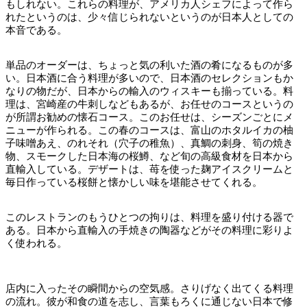
もしれない。これらの料理が、アメリカ人シェフによって作ら
れたというのは、少々信じられないというのが日本人としての
本音である。
単品のオーダーは、ちょっと気の利いた酒の肴になるものが多
い。日本酒に合う料理が多いので、日本酒のセレクションもか
なりの物だが、日本からの輸入のウィスキーも揃っている。料
理は、宮崎産の牛刺しなどもあるが、お任せのコースというの
が所謂お勧めの懐石コース。このお任せは、シーズンごとにメ
ニューが作られる。この春のコースは、富山のホタルイカの柚
子味噌あえ、のれそれ（穴子の稚魚）、真鯛の刺身、筍の焼き
物、スモークした日本海の桜鱒、など旬の高級食材を日本から
直輸入している。デザートは、苺を使った麹アイスクリームと
毎日作っている桜餅と懐かしい味を堪能させてくれる。
このレストランのもうひとつの拘りは、料理を盛り付ける器で
ある。日本から直輸入の手焼きの陶器などがその料理に彩りよ
く使われる。
店内に入ったその瞬間からの空気感。さりげなく出てくる料理
の流れ。彼が和食の道を志し、言葉もろくに通じない日本で修