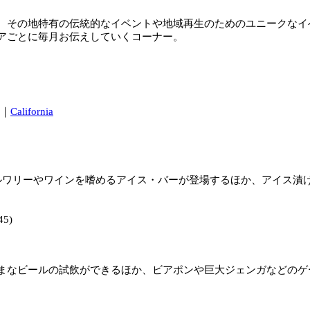
、その地特有の伝統的なイベントや地域再生のためのユニークなイ
アごとに毎月お伝えしていくコーナー。
｜
California
ルワリーやワインを嗜めるアイス・バーが登場するほか、アイス漬
45)
まなビールの試飲ができるほか、ビアポンや巨大ジェンガなどのゲ