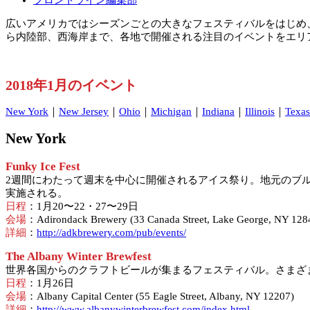
広いアメリカではシーズンごとの大きなフェスティバルをはじめ
ら内陸部、西海岸まで、各地で開催される注目のイベントをエリ
2018年1月のイベント
New York
｜
New Jersey
｜
Ohio
｜
Michigan
｜
Indiana
｜
Illinois
｜
Texas
New York
Funky Ice Fest
2週間にわたって週末を中心に開催されるアイス祭り。地元のブ
実施される。
日程
：1月20〜22・27〜29日
会場
：Adirondack Brewery (33 Canada Street, Lake George, NY 128
詳細
：
http://adkbrewery.com/pub/events/
The Albany Winter Brewfest
世界各国からのクラフトビールが集まるフェスティバル。さまざ
日程
：1月26日
会場
：Albany Capital Center (55 Eagle Street, Albany, NY 12207)
詳細
：
http://www.albanywinterbrewfest.com/index.html