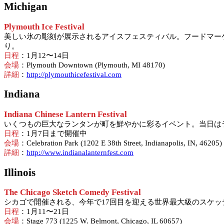
Michigan
Plymouth Ice Festival
美しい氷の彫刻が展示されるアイスフェスティバル。フードマー
り。
日程
：1月12〜14日
会場
：Plymouth Downtown (Plymouth, MI 48170)
詳細
：
http://plymouthicefestival.com
Indiana
Indiana Chinese Lantern Festival
いくつもの巨大なランタンが町を鮮やかに彩るイベント。当日は
日程
：1月7日まで開催中
会場
：Celebration Park (1202 E 38th Street, Indianapolis, IN, 46205)
詳細
：
http://www.indianalanternfest.com
Illinois
The Chicago Sketch Comedy Festival
シカゴで開催される、今年で17回目を迎える世界最大級のスケッチ・
日程
：1月11〜21日
会場
：Stage 773 (1225 W. Belmont, Chicago, IL 60657)