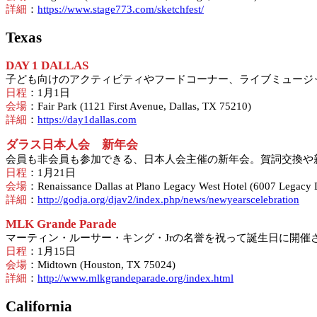
詳細
：
https://www.stage773.com/sketchfest/
Texas
DAY 1 DALLAS
子ども向けのアクティビティやフードコーナー、ライブミュージ
日程
：1月1日
会場
：Fair Park (1121 First Avenue, Dallas, TX 75210)
詳細
：
https://day1dallas.com
ダラス日本人会 新年会
会員も非会員も参加できる、日本人会主催の新年会。賀詞交換や
日程
：1月21日
会場
：Renaissance Dallas at Plano Legacy West Hotel (6007 Legacy 
詳細
：
http://godja.org/djav2/index.php/news/newyearscelebration
MLK Grande Parade
マーティン・ルーサー・キング・Jrの名誉を祝って誕生日に開
日程
：1月15日
会場
：Midtown (Houston, TX 75024)
詳細
：
http://www.mlkgrandeparade.org/index.html
California