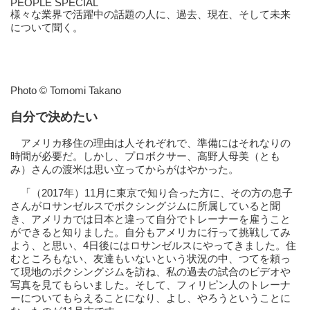
PEOPLE SPECIAL
様々な業界で活躍中の話題の人に、過去、現在、そして未来
について聞く。
Photo © Tomomi Takano
自分で決めたい
アメリカ移住の理由は人それぞれで、準備にはそれなりの
時間が必要だ。しかし、プロボクサー、高野人母美（とも
み）さんの渡米は思い立ってからがはやかった。
「（2017年）11月に東京で知り合った方に、その方の息子
さんがロサンゼルスでボクシングジムに所属していると聞
き、アメリカでは日本と違って自分でトレーナーを雇うこと
ができると知りました。自分もアメリカに行って挑戦してみ
よう、と思い、4日後にはロサンゼルスにやってきました。住
むところもない、友達もいないという状況の中、つてを頼っ
て現地のボクシングジムを訪ね、私の過去の試合のビデオや
写真を見てもらいました。そして、フィリピン人のトレーナ
ーについてもらえることになり、よし、やろうということに