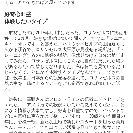
えることができればと思っています」
好奇心旺盛
体験したいタイプ
取材したのは2018年1月半ばだった。ロサンゼルスに拠点を
移して2カ月、好きな場所について聞くと、すぐに「ラニオン
キャニオンです」と答えた。ハリウッドヒルズの山頂近くに
広がる渓谷で、ロサンゼルス大平原が見渡せる場所だ。「ト
レーニングするのに絶好の場所。偶然見つけて自分の足で走
ってみたら、ロサンゼルスにもこんなに自然に恵まれた場所
があるんだって嬉しくなりました。私は何でも見ているだけ
じゃなくて、とにかく体験するタイプなんです」。できれ
ば、数年後、日本からの観光客を連れて、ロサンゼルスの自
然の中を一緒に走るツアーなども企画できれば嬉しいと話
す。
最後に、高野さんはフロントラインの読者にメッセージを
くれた。「アメリカでの状況をいろいろ教えてください。と
にかく情報が大事ですし、好奇心旺盛ですので、イベントな
どにも気軽に声をかけて欲しいですね」。30歳という節目の
年に、心機一転、新たな土地で新しいスタートを切った高野
さん。モデルとしても華々しい活躍を見せてきた彼女には、
「ボクサーとモデルの仕事のバランスは？」という質問を用