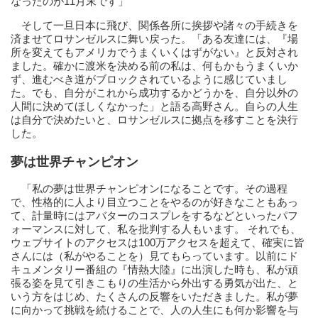
なったのが11月末です」
そして一旦日本に飛び、関係各所に挨拶や諸々の手続きを
済ませてロサンゼルスに舞い戻った。「ある友達には、『場
所を変えてもアメリカでうまくいくはずがない』と反対され
ました。確かに渡米を決める前の私は、何もかもうまくいか
ず、進むべき道がブロックされているように感じていまし
た。でも、自分がこれから成功するかどうかを、自分以外の
人間に決めてほしくなかった」と語る高野さん。自らの人生
は自分で決めたいと、ロサンゼルスに拠点を移すことを決行
した。
夢は世界チャンピオン
「私の夢は世界チャンピオンになることです。その過程
で、性格的に人より目立つことをやるのが好きなこともあっ
て、計量時にはアバターのコスプレをするなどといったパフ
ォーマンスに対して、私を批判する人もいます。 それでも、
ウェブサイトのアクセスは100万アクセスを超えて、確実に皆
さんには（私がやることを）見てもらっています。以前にド
キュメンタリー番組の『情熱大陸』に出演した時も、私が頑
張る姿を見て引きこもりの生活から外出する勇気が出た、と
いう方をはじめ、たくさんの反響をいただきました。私が夢
に向かって挑戦を続けることで、人の人生にも何か影響を与