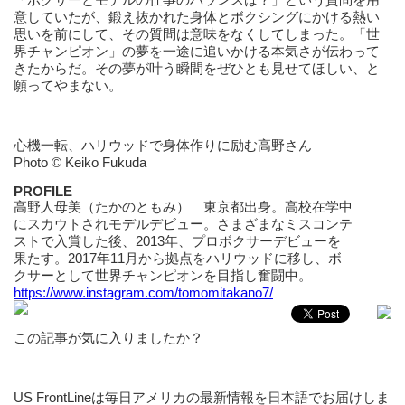
意していたが、鍛え抜かれた身体とボクシングにかける熱い
思いを前にして、その質問は意味をなくしてしまった。「世
界チャンピオン」の夢を一途に追いかける本気さが伝わって
きたからだ。その夢が叶う瞬間をぜひとも見せてほしい、と
願ってやまない。
心機一転、ハリウッドで身体作りに励む高野さん
Photo © Keiko Fukuda
PROFILE
高野人母美（たかのともみ） 東京都出身。高校在学中
にスカウトされモデルデビュー。さまざまなミスコンテ
ストで入賞した後、2013年、プロボクサーデビューを
果たす。2017年11月から拠点をハリウッドに移し、ボ
クサーとして世界チャンピオンを目指し奮闘中。
https://www.instagram.com/tomomitakano7/
この記事が気に入りましたか？
US FrontLineは毎日アメリカの最新情報を日本語でお届けしま