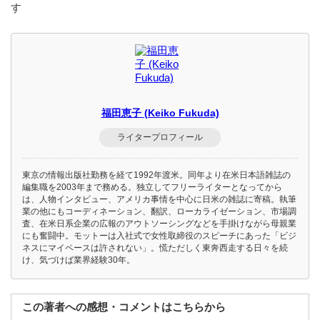
す
福田恵子 (Keiko Fukuda)
ライタープロフィール
東京の情報出版社勤務を経て1992年渡米。同年より在米日本語雑誌の
編集職を2003年まで務める。独立してフリーライターとなってから
は、人物インタビュー、アメリカ事情を中心に日米の雑誌に寄稿。執筆
業の他にもコーディネーション、翻訳、ローカライゼーション、市場調
査、在米日系企業の広報のアウトソーシングなどを手掛けながら母親業
にも奮闘中。モットーは入社式で女性取締役のスピーチにあった「ビジ
ネスにマイペースは許されない」。慌ただしく東奔西走する日々を続
け、気づけば業界経験30年。
この著者への感想・コメントはこちらから