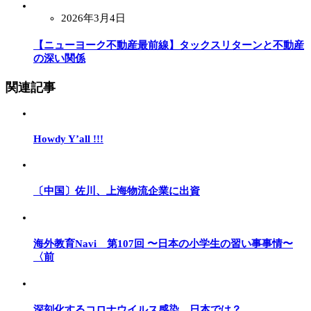
2026年3月4日
【ニューヨーク不動産最前線】タックスリターンと不動産
の深い関係
関連記事
Howdy Y’all !!!
〔中国〕佐川、上海物流企業に出資
海外教育Navi 第107回 〜日本の小学生の習い事事情〜
〈前
深刻化するコロナウイルス感染。日本では？