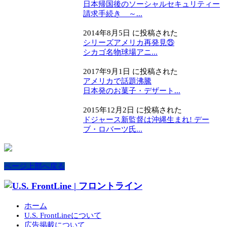
日本帰国後のソーシャルセキュリティー
請求手続き ～...
2014年8月5日 に投稿された
シリーズアメリカ再発見㉕
シカゴ名物球場アニ...
2017年9月1日 に投稿された
アメリカで話題沸騰
日本発のお菓子・デザート...
2015年12月2日 に投稿された
ドジャース新監督は沖縄生まれ! デー
ブ・ロバーツ氏...
ページ上部へ戻る
ホーム
U.S. FrontLineについて
広告掲載について