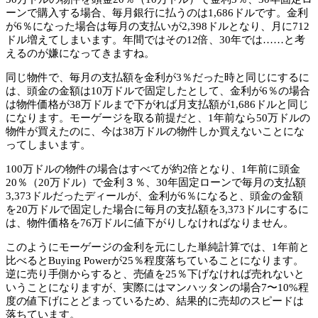
ーンで購入する場合、毎月銀行に払うのは1,686ドルです。金利
が6％になった場合は毎月の支払いが2,398ドルとなり、月に712
ドル増えてしまいます。年間ではその12倍、30年では……と考
えるのが嫌になってきますね。
同じ物件で、毎月の支払額を金利が3％だった時と同じにするに
は、頭金の金額は10万ドルで固定したとして、金利が6％の場合
は物件価格が38万ドルまで下がれば月支払額が1,686ドルと同じ
になります。モーゲージを取る前提だと、1年前なら50万ドルの
物件が買えたのに、今は38万ドルの物件しか買えないことにな
ってしまいます。
100万ドルの物件の場合はすべてが約2倍となり、1年前に頭金
20％（20万ドル）で金利３％、30年固定ローンで毎月の支払額
3,373ドルだったディールが、金利が6％になると、頭金の金額
を20万ドルで固定した場合に毎月の支払額を3,373ドルにするに
は、物件価格を76万ドルに値下がりしなければなりません。
このようにモーゲージの金利を元にした単純計算では、1年前と
比べるとBuying Powerが25％程度落ちていることになります。
逆に売り手側からすると、売値を25％下げなければ売れないと
いうことになりますが、実際にはマンハッタンの場合7〜10%程
度の値下げにとどまっているため、結果的に売却のスピードは
落ちています。