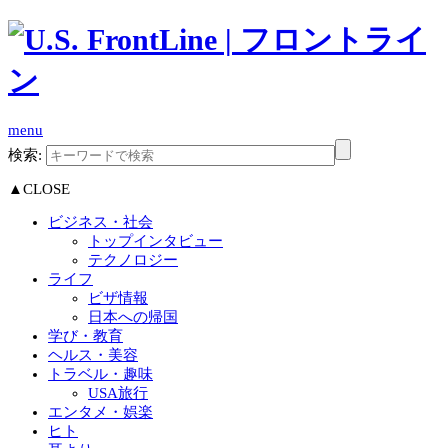
menu
検索:
▲CLOSE
ビジネス・社会
トップインタビュー
テクノロジー
ライフ
ビザ情報
日本への帰国
学び・教育
ヘルス・美容
トラベル・趣味
USA旅行
エンタメ・娯楽
ヒト